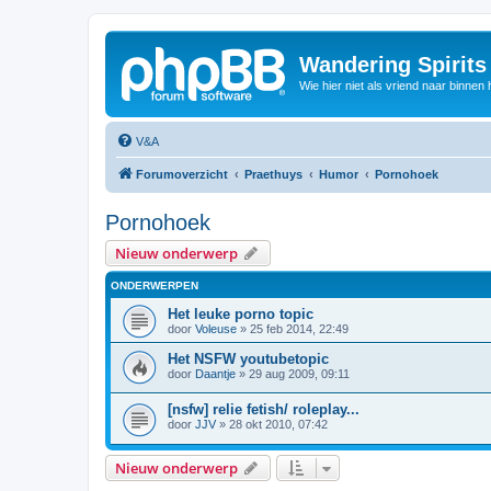
Wandering Spirit
Wie hier niet als vriend naar binnen h
V&A
Forumoverzicht
Praethuys
Humor
Pornohoek
Pornohoek
Nieuw onderwerp
ONDERWERPEN
Het leuke porno topic
door
Voleuse
»
25 feb 2014, 22:49
Het NSFW youtubetopic
door
Daantje
»
29 aug 2009, 09:11
[nsfw] relie fetish/ roleplay...
door
JJV
»
28 okt 2010, 07:42
Nieuw onderwerp