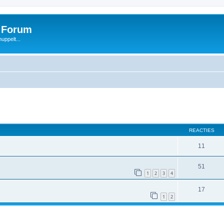
s Forum
uppelt...
REACTIES
11
51
1
2
3
4
17
1
2