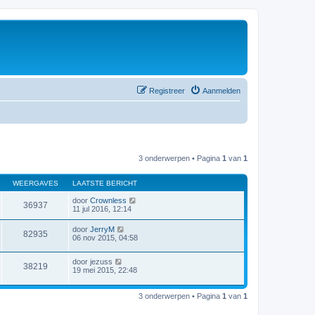
Registreer
Aanmelden
3 onderwerpen • Pagina
1
van
1
WEERGAVES
LAATSTE BERICHT
door
Crownless
36937
11 jul 2016, 12:14
door
JerryM
82935
06 nov 2015, 04:58
door
jezuss
38219
19 mei 2015, 22:48
3 onderwerpen • Pagina
1
van
1