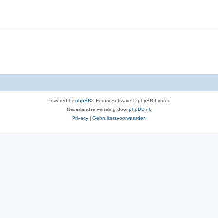
Powered by
phpBB
® Forum Software © phpBB Limited
Nederlandse vertaling door
phpBB.nl
.
Privacy
|
Gebruikersvoorwaarden