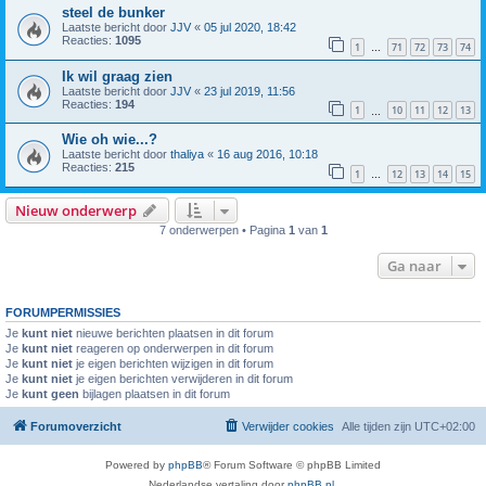
steel de bunker
Laatste bericht door
JJV
«
05 jul 2020, 18:42
Reacties:
1095
1
71
72
73
74
…
Ik wil graag zien
Laatste bericht door
JJV
«
23 jul 2019, 11:56
Reacties:
194
1
10
11
12
13
…
Wie oh wie...?
Laatste bericht door
thaliya
«
16 aug 2016, 10:18
Reacties:
215
1
12
13
14
15
…
Nieuw onderwerp
7 onderwerpen • Pagina
1
van
1
Ga naar
FORUMPERMISSIES
Je
kunt niet
nieuwe berichten plaatsen in dit forum
Je
kunt niet
reageren op onderwerpen in dit forum
Je
kunt niet
je eigen berichten wijzigen in dit forum
Je
kunt niet
je eigen berichten verwijderen in dit forum
Je
kunt geen
bijlagen plaatsen in dit forum
Forumoverzicht
Verwijder cookies
Alle tijden zijn
UTC+02:00
Powered by
phpBB
® Forum Software © phpBB Limited
Nederlandse vertaling door
phpBB.nl
.