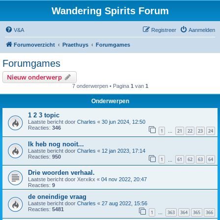
Wandering Spirits Forum
V&A
Registreer
Aanmelden
Forumoverzicht
Praethuys
Forumgames
Forumgames
Nieuw onderwerp
7 onderwerpen • Pagina
1
van
1
Onderwerpen
1 2 3 topic
Laatste bericht door
Charles
«
30 jun 2024, 12:50
Reacties:
346
1
21
22
23
24
…
Ik heb nog nooit...
Laatste bericht door
Charles
«
12 jan 2023, 17:14
Reacties:
950
1
61
62
63
64
…
Drie woorden verhaal.
Laatste bericht door
Xerxikx
«
04 nov 2022, 20:47
Reacties:
9
de oneindige vraag
Laatste bericht door
Charles
«
27 aug 2022, 15:56
Reacties:
5481
1
363
364
365
366
…