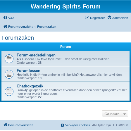
Wandering Spirits Forum
V&A
Registreer
Aanmelden
Forumoverzicht
Forumzaken
Forumzaken
Forum
Forum-mededelingen
Als U ineens Uw favo topic mist... dan staat de uitleg meestal hier
Onderwerpen:
38
Forumlessen
Hoe krijg ik die f***ing smiley in mijn bericht? Het antwoord is hier te vinden.
Onderwerpen:
10
Chatboxgezeik
Blauwtje gelopen in de chatbox? Overvallen door een priveespringert? Zet het
neer en er wordt ingegrepen...
Onderwerpen:
27
Ga naar
Forumoverzicht
Verwijder cookies
Alle tijden zijn
UTC+02:00