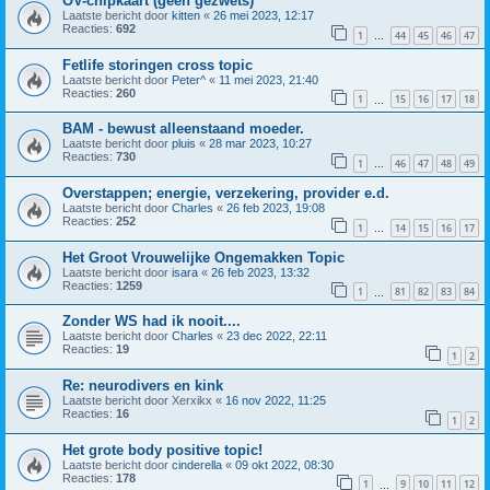
OV-chipkaart (geen gezwets)
Laatste bericht door
kitten
«
26 mei 2023, 12:17
Reacties:
692
1
44
45
46
47
…
Fetlife storingen cross topic
Laatste bericht door
Peter^
«
11 mei 2023, 21:40
Reacties:
260
1
15
16
17
18
…
BAM - bewust alleenstaand moeder.
Laatste bericht door
pluis
«
28 mar 2023, 10:27
Reacties:
730
1
46
47
48
49
…
Overstappen; energie, verzekering, provider e.d.
Laatste bericht door
Charles
«
26 feb 2023, 19:08
Reacties:
252
1
14
15
16
17
…
Het Groot Vrouwelijke Ongemakken Topic
Laatste bericht door
isara
«
26 feb 2023, 13:32
Reacties:
1259
1
81
82
83
84
…
Zonder WS had ik nooit....
Laatste bericht door
Charles
«
23 dec 2022, 22:11
Reacties:
19
1
2
Re: neurodivers en kink
Laatste bericht door
Xerxikx
«
16 nov 2022, 11:25
Reacties:
16
1
2
Het grote body positive topic!
Laatste bericht door
cinderella
«
09 okt 2022, 08:30
Reacties:
178
1
9
10
11
12
…