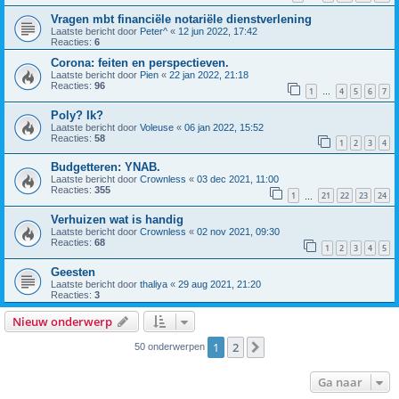
Vragen mbt financiële notariële dienstverlening
Laatste bericht door
Peter^
«
12 jun 2022, 17:42
Reacties:
6
Corona: feiten en perspectieven.
Laatste bericht door
Pien
«
22 jan 2022, 21:18
Reacties:
96
1
4
5
6
7
…
Poly? Ik?
Laatste bericht door
Voleuse
«
06 jan 2022, 15:52
Reacties:
58
1
2
3
4
Budgetteren: YNAB.
Laatste bericht door
Crownless
«
03 dec 2021, 11:00
Reacties:
355
1
21
22
23
24
…
Verhuizen wat is handig
Laatste bericht door
Crownless
«
02 nov 2021, 09:30
Reacties:
68
1
2
3
4
5
Geesten
Laatste bericht door
thaliya
«
29 aug 2021, 21:20
Reacties:
3
Nieuw onderwerp
1
2
Volgende
50 onderwerpen
Ga naar