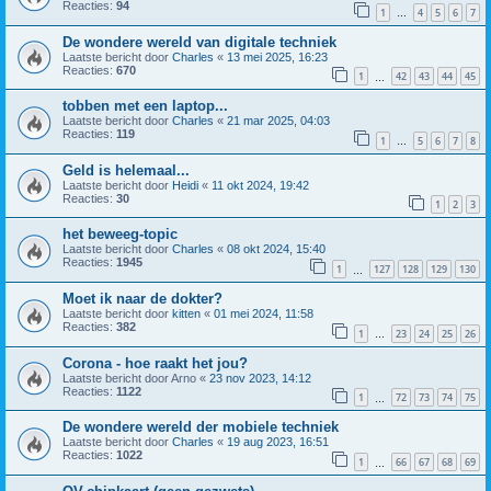
Reacties:
94
1
4
5
6
7
…
De wondere wereld van digitale techniek
Laatste bericht door
Charles
«
13 mei 2025, 16:23
Reacties:
670
1
42
43
44
45
…
tobben met een laptop...
Laatste bericht door
Charles
«
21 mar 2025, 04:03
Reacties:
119
1
5
6
7
8
…
Geld is helemaal...
Laatste bericht door
Heidi
«
11 okt 2024, 19:42
Reacties:
30
1
2
3
het beweeg-topic
Laatste bericht door
Charles
«
08 okt 2024, 15:40
Reacties:
1945
1
127
128
129
130
…
Moet ik naar de dokter?
Laatste bericht door
kitten
«
01 mei 2024, 11:58
Reacties:
382
1
23
24
25
26
…
Corona - hoe raakt het jou?
Laatste bericht door
Arno
«
23 nov 2023, 14:12
Reacties:
1122
1
72
73
74
75
…
De wondere wereld der mobiele techniek
Laatste bericht door
Charles
«
19 aug 2023, 16:51
Reacties:
1022
1
66
67
68
69
…