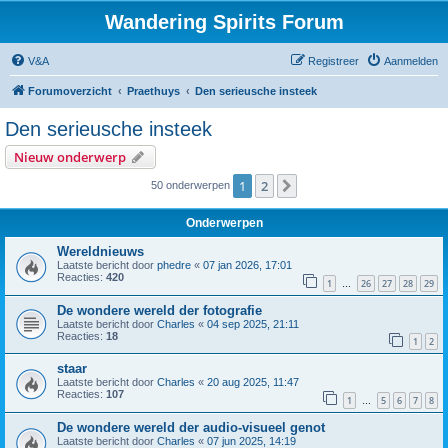
Wandering Spirits Forum
V&A
Registreer
Aanmelden
Forumoverzicht
Praethuys
Den serieusche insteek
Den serieusche insteek
Nieuw onderwerp
1
2
Volgende
50 onderwerpen
Onderwerpen
Wereldnieuws
Laatste bericht door
phedre
«
07 jan 2026, 17:01
Reacties:
420
1
26
27
28
29
…
De wondere wereld der fotografie
Laatste bericht door
Charles
«
04 sep 2025, 21:11
Reacties:
18
1
2
staar
Laatste bericht door
Charles
«
20 aug 2025, 11:47
Reacties:
107
1
5
6
7
8
…
De wondere wereld der audio-visueel genot
Laatste bericht door
Charles
«
07 jun 2025, 14:19