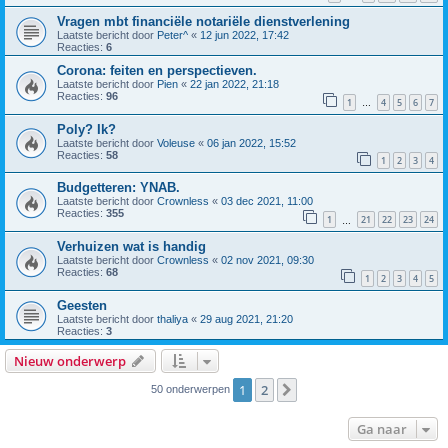
Vragen mbt financiële notariële dienstverlening
Laatste bericht door
Peter^
«
12 jun 2022, 17:42
Reacties:
6
Corona: feiten en perspectieven.
Laatste bericht door
Pien
«
22 jan 2022, 21:18
Reacties:
96
1
4
5
6
7
…
Poly? Ik?
Laatste bericht door
Voleuse
«
06 jan 2022, 15:52
Reacties:
58
1
2
3
4
Budgetteren: YNAB.
Laatste bericht door
Crownless
«
03 dec 2021, 11:00
Reacties:
355
1
21
22
23
24
…
Verhuizen wat is handig
Laatste bericht door
Crownless
«
02 nov 2021, 09:30
Reacties:
68
1
2
3
4
5
Geesten
Laatste bericht door
thaliya
«
29 aug 2021, 21:20
Reacties:
3
Nieuw onderwerp
1
2
Volgende
50 onderwerpen
Ga naar