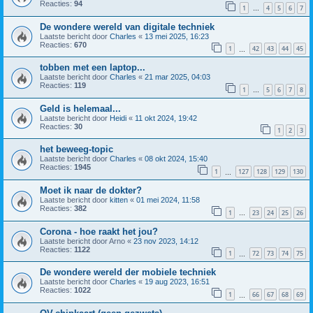
Reacties:
94
1
4
5
6
7
…
De wondere wereld van digitale techniek
Laatste bericht door
Charles
«
13 mei 2025, 16:23
Reacties:
670
1
42
43
44
45
…
tobben met een laptop...
Laatste bericht door
Charles
«
21 mar 2025, 04:03
Reacties:
119
1
5
6
7
8
…
Geld is helemaal...
Laatste bericht door
Heidi
«
11 okt 2024, 19:42
Reacties:
30
1
2
3
het beweeg-topic
Laatste bericht door
Charles
«
08 okt 2024, 15:40
Reacties:
1945
1
127
128
129
130
…
Moet ik naar de dokter?
Laatste bericht door
kitten
«
01 mei 2024, 11:58
Reacties:
382
1
23
24
25
26
…
Corona - hoe raakt het jou?
Laatste bericht door
Arno
«
23 nov 2023, 14:12
Reacties:
1122
1
72
73
74
75
…
De wondere wereld der mobiele techniek
Laatste bericht door
Charles
«
19 aug 2023, 16:51
Reacties:
1022
1
66
67
68
69
…