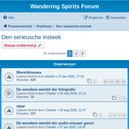
Wandering Spirits Forum
V&A
Registreer
Aanmelden
Forumoverzicht
Praethuys
Den serieusche insteek
Den serieusche insteek
Nieuw onderwerp
1
2
Volgende
50 onderwerpen
Onderwerpen
Wereldnieuws
Laatste bericht door
phedre
«
07 jan 2026, 17:01
Reacties:
420
1
26
27
28
29
…
De wondere wereld der fotografie
Laatste bericht door
Charles
«
04 sep 2025, 21:11
Reacties:
18
1
2
staar
Laatste bericht door
Charles
«
20 aug 2025, 11:47
Reacties:
107
1
5
6
7
8
…
De wondere wereld der audio-visueel genot
Laatste bericht door
Charles
«
07 jun 2025, 14:19