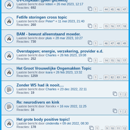
OV-chipkaart (geen gezwets)
Laatste bericht door
kitten
«
26 mei 2023, 12:17
Reacties:
692
1
44
45
46
47
…
Fetlife storingen cross topic
Laatste bericht door
Peter^
«
11 mei 2023, 21:40
Reacties:
260
1
15
16
17
18
…
BAM - bewust alleenstaand moeder.
Laatste bericht door
pluis
«
28 mar 2023, 10:27
Reacties:
730
1
46
47
48
49
…
Overstappen; energie, verzekering, provider e.d.
Laatste bericht door
Charles
«
26 feb 2023, 19:08
Reacties:
252
1
14
15
16
17
…
Het Groot Vrouwelijke Ongemakken Topic
Laatste bericht door
isara
«
26 feb 2023, 13:32
Reacties:
1259
1
81
82
83
84
…
Zonder WS had ik nooit....
Laatste bericht door
Charles
«
23 dec 2022, 22:11
Reacties:
19
1
2
Re: neurodivers en kink
Laatste bericht door
Xerxikx
«
16 nov 2022, 11:25
Reacties:
16
1
2
Het grote body positive topic!
Laatste bericht door
cinderella
«
09 okt 2022, 08:30
Reacties:
178
1
9
10
11
12
…