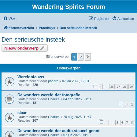
Wandering Spirits Forum
V&A
Registreer
Aanmelden
Forumoverzicht
Praethuys
Den serieusche insteek
Den serieusche insteek
Nieuw onderwerp
1
2
Volgende
50 onderwerpen
Onderwerpen
Wereldnieuws
Laatste bericht door
phedre
«
07 jan 2026, 17:01
Reacties:
420
1
26
27
28
29
…
De wondere wereld der fotografie
Laatste bericht door
Charles
«
04 sep 2025, 21:11
Reacties:
18
1
2
staar
Laatste bericht door
Charles
«
20 aug 2025, 11:47
Reacties:
107
1
5
6
7
8
…
De wondere wereld der audio-visueel genot
Laatste bericht door
Charles
«
07 jun 2025, 14:19