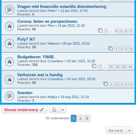
Vragen mbt financiële notariële dienstverlening
Laatste bericht door
Peter^
«
12 jun 2022, 17:42
Reacties:
6
Corona: feiten en perspectieven.
Laatste bericht door
Pien
«
22 jan 2022, 21:18
Reacties:
96
1
4
5
6
7
…
Poly? Ik?
Laatste bericht door
Voleuse
«
06 jan 2022, 15:52
Reacties:
58
1
2
3
4
Budgetteren: YNAB.
Laatste bericht door
Crownless
«
03 dec 2021, 11:00
Reacties:
355
1
21
22
23
24
…
Verhuizen wat is handig
Laatste bericht door
Crownless
«
02 nov 2021, 09:30
Reacties:
68
1
2
3
4
5
Geesten
Laatste bericht door
thaliya
«
29 aug 2021, 21:20
Reacties:
3
Nieuw onderwerp
1
2
Volgende
50 onderwerpen
Ga naar