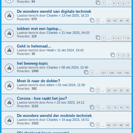
Reacties:
94
1
4
5
6
7
…
De wondere wereld van digitale techniek
Laatste bericht door
Charles
«
13 mei 2025, 16:23
Reacties:
670
1
42
43
44
45
…
tobben met een laptop...
Laatste bericht door
Charles
«
21 mar 2025, 04:03
Reacties:
119
1
5
6
7
8
…
Geld is helemaal...
Laatste bericht door
Heidi
«
11 okt 2024, 19:42
Reacties:
30
1
2
3
het beweeg-topic
Laatste bericht door
Charles
«
08 okt 2024, 15:40
Reacties:
1945
1
127
128
129
130
…
Moet ik naar de dokter?
Laatste bericht door
kitten
«
01 mei 2024, 11:58
Reacties:
382
1
23
24
25
26
…
Corona - hoe raakt het jou?
Laatste bericht door
Arno
«
23 nov 2023, 14:12
Reacties:
1122
1
72
73
74
75
…
De wondere wereld der mobiele techniek
Laatste bericht door
Charles
«
19 aug 2023, 16:51
Reacties:
1022
1
66
67
68
69
…