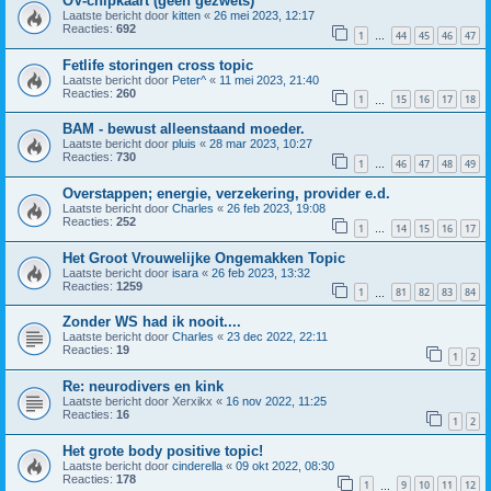
OV-chipkaart (geen gezwets)
Laatste bericht door
kitten
«
26 mei 2023, 12:17
Reacties:
692
1
44
45
46
47
…
Fetlife storingen cross topic
Laatste bericht door
Peter^
«
11 mei 2023, 21:40
Reacties:
260
1
15
16
17
18
…
BAM - bewust alleenstaand moeder.
Laatste bericht door
pluis
«
28 mar 2023, 10:27
Reacties:
730
1
46
47
48
49
…
Overstappen; energie, verzekering, provider e.d.
Laatste bericht door
Charles
«
26 feb 2023, 19:08
Reacties:
252
1
14
15
16
17
…
Het Groot Vrouwelijke Ongemakken Topic
Laatste bericht door
isara
«
26 feb 2023, 13:32
Reacties:
1259
1
81
82
83
84
…
Zonder WS had ik nooit....
Laatste bericht door
Charles
«
23 dec 2022, 22:11
Reacties:
19
1
2
Re: neurodivers en kink
Laatste bericht door
Xerxikx
«
16 nov 2022, 11:25
Reacties:
16
1
2
Het grote body positive topic!
Laatste bericht door
cinderella
«
09 okt 2022, 08:30
Reacties:
178
1
9
10
11
12
…