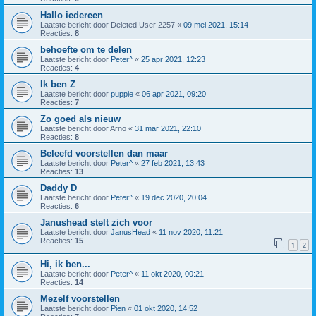
Hallo iedereen
Laatste bericht door
Deleted User 2257
«
09 mei 2021, 15:14
Reacties:
8
behoefte om te delen
Laatste bericht door
Peter^
«
25 apr 2021, 12:23
Reacties:
4
Ik ben Z
Laatste bericht door
puppie
«
06 apr 2021, 09:20
Reacties:
7
Zo goed als nieuw
Laatste bericht door
Arno
«
31 mar 2021, 22:10
Reacties:
8
Beleefd voorstellen dan maar
Laatste bericht door
Peter^
«
27 feb 2021, 13:43
Reacties:
13
Daddy D
Laatste bericht door
Peter^
«
19 dec 2020, 20:04
Reacties:
6
Janushead stelt zich voor
Laatste bericht door
JanusHead
«
11 nov 2020, 11:21
Reacties:
15
1
2
Hi, ik ben...
Laatste bericht door
Peter^
«
11 okt 2020, 00:21
Reacties:
14
Mezelf voorstellen
Laatste bericht door
Pien
«
01 okt 2020, 14:52