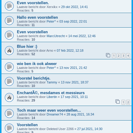
Even voorstellen.
Laatste bericht door
Xerxikx
«
29 okt 2022, 14:41
Reacties:
5
Hallo even voorstellen
Laatste bericht door
Peter^
«
03 sep 2022, 22:01
Reacties:
11
Even voorstellen
Laatste bericht door
MarcUtrecht
«
14 mei 2022, 12:46
Reacties:
10
Blue hier :)
Laatste bericht door
Arno
«
07 feb 2022, 12:18
Reacties:
52
1
2
3
4
wie ben ik ook alweer
Laatste bericht door
Peter^
«
13 nov 2021, 21:42
Reacties:
5
Voorstel berichtje.
Laatste bericht door
Tammy
«
13 nov 2021, 18:37
Reacties:
10
EnchantÃ©, mesdames et messieurs
Laatste bericht door
Libertin
«
17 sep 2021, 10:11
Reacties:
29
1
2
Toch maar weer even voorstellen...
Laatste bericht door
Dreamer74
«
28 aug 2021, 16:34
Reacties:
14
Voorstellen
Laatste bericht door
Deleted User 2266
«
27 jul 2021, 14:30
Reacties:
9