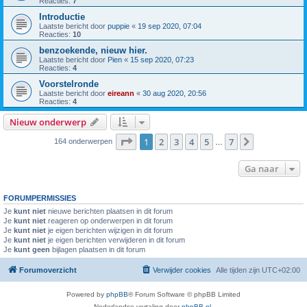
Reacties:
7
Introductie
Laatste bericht door
puppie
«
19 sep 2020, 07:04
Reacties:
10
benzoekende, nieuw hier.
Laatste bericht door
Pien
«
15 sep 2020, 07:23
Reacties:
4
Voorstelronde
Laatste bericht door
eireann
«
30 aug 2020, 20:56
Reacties:
4
Nieuw onderwerp
Pagina
1
van
7
1
2
3
4
5
7
Volgende
164 onderwerpen
…
Ga naar
FORUMPERMISSIES
Je
kunt niet
nieuwe berichten plaatsen in dit forum
Je
kunt niet
reageren op onderwerpen in dit forum
Je
kunt niet
je eigen berichten wijzigen in dit forum
Je
kunt niet
je eigen berichten verwijderen in dit forum
Je
kunt geen
bijlagen plaatsen in dit forum
Forumoverzicht
Verwijder cookies
Alle tijden zijn
UTC+02:00
Powered by
phpBB
® Forum Software © phpBB Limited
Nederlandse vertaling door
phpBB.nl
.