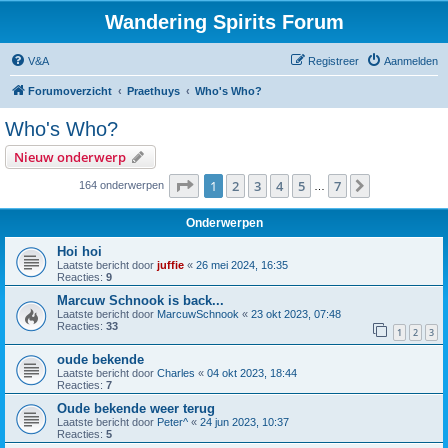
Wandering Spirits Forum
V&A
Registreer
Aanmelden
Forumoverzicht
Praethuys
Who's Who?
Who's Who?
Nieuw onderwerp
Pagina
1
van
7
1
2
3
4
5
7
Volgende
164 onderwerpen
…
Onderwerpen
Hoi hoi
Laatste bericht door
juffie
«
26 mei 2024, 16:35
Reacties:
9
Marcuw Schnook is back...
Laatste bericht door
MarcuwSchnook
«
23 okt 2023, 07:48
Reacties:
33
1
2
3
oude bekende
Laatste bericht door
Charles
«
04 okt 2023, 18:44
Reacties:
7
Oude bekende weer terug
Laatste bericht door
Peter^
«
24 jun 2023, 10:37
Reacties:
5