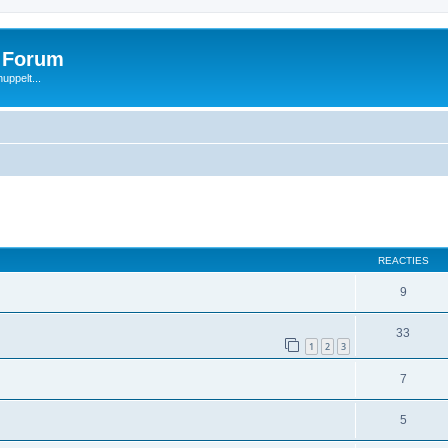
s Forum
uppelt...
REACTIES
9
33
1
2
3
7
5