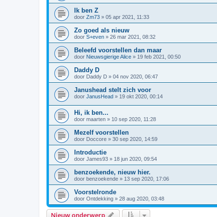
Ik ben Z
door
Zm73
»
05 apr 2021, 11:33
Zo goed als nieuw
door
S+even
»
26 mar 2021, 08:32
Beleefd voorstellen dan maar
door
Nieuwsgierige Alice
»
19 feb 2021, 00:50
Daddy D
door
Daddy D
»
04 nov 2020, 06:47
Janushead stelt zich voor
door
JanusHead
»
19 okt 2020, 00:14
Hi, ik ben...
door
maarten
»
10 sep 2020, 11:28
Mezelf voorstellen
door
Doccore
»
30 sep 2020, 14:59
Introductie
door
James93
»
18 jun 2020, 09:54
benzoekende, nieuw hier.
door
benzoekende
»
13 sep 2020, 17:06
Voorstelronde
door
Ontdekking
»
28 aug 2020, 03:48
Nieuw onderwerp