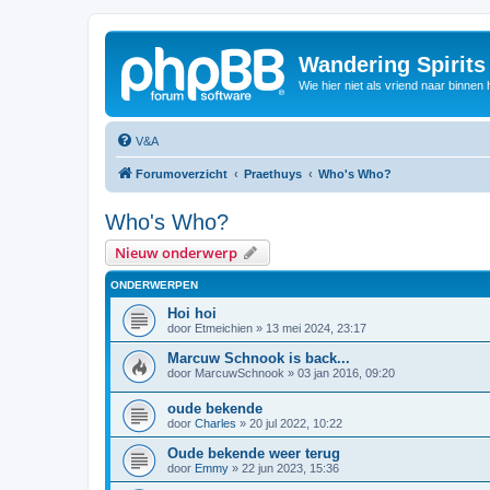
Wandering Spirit
Wie hier niet als vriend naar binnen h
V&A
Forumoverzicht
Praethuys
Who's Who?
Who's Who?
Nieuw onderwerp
ONDERWERPEN
Hoi hoi
door
Etmeichien
»
13 mei 2024, 23:17
Marcuw Schnook is back...
door
MarcuwSchnook
»
03 jan 2016, 09:20
oude bekende
door
Charles
»
20 jul 2022, 10:22
Oude bekende weer terug
door
Emmy
»
22 jun 2023, 15:36