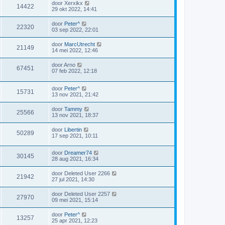
door
Xerxikx
14422
29 okt 2022, 14:41
door
Peter^
22320
03 sep 2022, 22:01
door
MarcUtrecht
21149
14 mei 2022, 12:46
door
Arno
67451
07 feb 2022, 12:18
door
Peter^
15731
13 nov 2021, 21:42
door
Tammy
25566
13 nov 2021, 18:37
door
Libertin
50289
17 sep 2021, 10:11
door
Dreamer74
30145
28 aug 2021, 16:34
door
Deleted User 2266
21942
27 jul 2021, 14:30
door
Deleted User 2257
27970
09 mei 2021, 15:14
door
Peter^
13257
25 apr 2021, 12:23