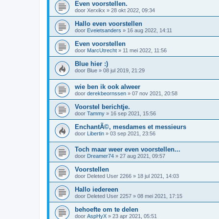
Even voorstellen.
door
Xerxikx
»
28 okt 2022, 09:34
Hallo even voorstellen
door
Eveietsanders
»
16 aug 2022, 14:11
Even voorstellen
door
MarcUtrecht
»
11 mei 2022, 11:56
Blue hier :)
door
Blue
»
08 jul 2019, 21:29
wie ben ik ook alweer
door
derekbeornssen
»
07 nov 2021, 20:58
Voorstel berichtje.
door
Tammy
»
16 sep 2021, 15:56
EnchantÃ©, mesdames et messieurs
door
Libertin
»
03 sep 2021, 23:56
Toch maar weer even voorstellen...
door
Dreamer74
»
27 aug 2021, 09:57
Voorstellen
door
Deleted User 2266
»
18 jul 2021, 14:03
Hallo iedereen
door
Deleted User 2257
»
08 mei 2021, 17:15
behoefte om te delen
door
AspHyX
»
23 apr 2021, 05:51