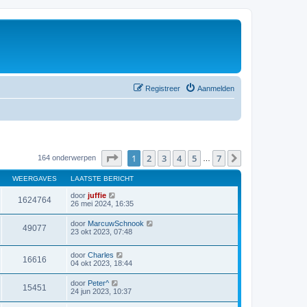
Registreer
Aanmelden
Pagina
1
van
7
1
2
3
4
5
7
Volgende
164 onderwerpen
…
WEERGAVES
LAATSTE BERICHT
door
juffie
1624764
26 mei 2024, 16:35
door
MarcuwSchnook
49077
23 okt 2023, 07:48
door
Charles
16616
04 okt 2023, 18:44
door
Peter^
15451
24 jun 2023, 10:37