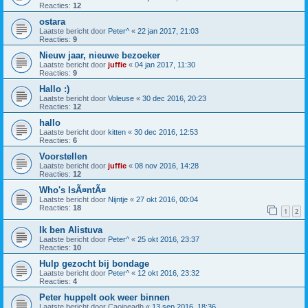
Reacties:
12
ostara
Laatste bericht door
Peter^
«
22 jan 2017, 21:03
Reacties:
9
Nieuw jaar, nieuwe bezoeker
Laatste bericht door
juffie
«
04 jan 2017, 11:30
Reacties:
9
Hallo :)
Laatste bericht door
Voleuse
«
30 dec 2016, 20:23
Reacties:
12
hallo
Laatste bericht door
kitten
«
30 dec 2016, 12:53
Reacties:
6
Voorstellen
Laatste bericht door
juffie
«
08 nov 2016, 14:28
Reacties:
12
Who's IsÃ¤ntÃ¤
Laatste bericht door
Nijntje
«
27 okt 2016, 00:04
Reacties:
18
1
2
Ik ben Alistuva
Laatste bericht door
Peter^
«
25 okt 2016, 23:37
Reacties:
10
Hulp gezocht bij bondage
Laatste bericht door
Peter^
«
12 okt 2016, 23:32
Reacties:
4
Peter huppelt ook weer binnen
Laatste bericht door
Caoineadh
«
13 sep 2016, 18:36