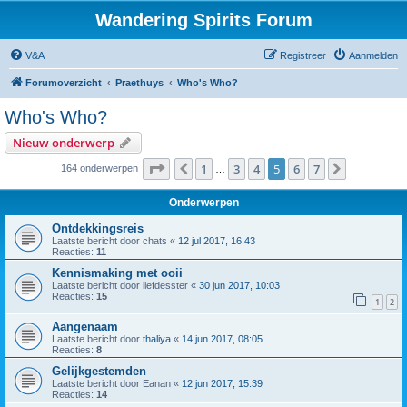
Wandering Spirits Forum
V&A
Registreer
Aanmelden
Forumoverzicht
Praethuys
Who's Who?
Who's Who?
Nieuw onderwerp
Pagina
5
van
7
1
3
4
5
6
7
Vorige
Volgende
164 onderwerpen
…
Onderwerpen
Ontdekkingsreis
Laatste bericht door
chats
«
12 jul 2017, 16:43
Reacties:
11
Kennismaking met ooii
Laatste bericht door
liefdesster
«
30 jun 2017, 10:03
Reacties:
15
1
2
Aangenaam
Laatste bericht door
thaliya
«
14 jun 2017, 08:05
Reacties:
8
Gelijkgestemden
Laatste bericht door
Eanan
«
12 jun 2017, 15:39
Reacties:
14