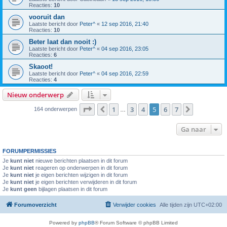
Reacties:
10
vooruit dan
Laatste bericht door
Peter^
«
12 sep 2016, 21:40
Reacties:
10
Beter laat dan nooit :)
Laatste bericht door
Peter^
«
04 sep 2016, 23:05
Reacties:
6
Skaoot!
Laatste bericht door
Peter^
«
04 sep 2016, 22:59
Reacties:
4
Nieuw onderwerp
Pagina
5
van
7
1
3
4
5
6
7
Vorige
Volgende
164 onderwerpen
…
Ga naar
FORUMPERMISSIES
Je
kunt niet
nieuwe berichten plaatsen in dit forum
Je
kunt niet
reageren op onderwerpen in dit forum
Je
kunt niet
je eigen berichten wijzigen in dit forum
Je
kunt niet
je eigen berichten verwijderen in dit forum
Je
kunt geen
bijlagen plaatsen in dit forum
Forumoverzicht
Verwijder cookies
Alle tijden zijn
UTC+02:00
Powered by
phpBB
® Forum Software © phpBB Limited