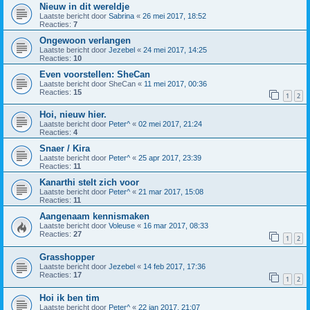
Nieuw in dit wereldje
Laatste bericht door
Sabrina
«
26 mei 2017, 18:52
Reacties:
7
Ongewoon verlangen
Laatste bericht door
Jezebel
«
24 mei 2017, 14:25
Reacties:
10
Even voorstellen: SheCan
Laatste bericht door
SheCan
«
11 mei 2017, 00:36
Reacties:
15
1
2
Hoi, nieuw hier.
Laatste bericht door
Peter^
«
02 mei 2017, 21:24
Reacties:
4
Snaer / Kira
Laatste bericht door
Peter^
«
25 apr 2017, 23:39
Reacties:
11
Kanarthi stelt zich voor
Laatste bericht door
Peter^
«
21 mar 2017, 15:08
Reacties:
11
Aangenaam kennismaken
Laatste bericht door
Voleuse
«
16 mar 2017, 08:33
Reacties:
27
1
2
Grasshopper
Laatste bericht door
Jezebel
«
14 feb 2017, 17:36
Reacties:
17
1
2
Hoi ik ben tim
Laatste bericht door
Peter^
«
22 jan 2017, 21:07