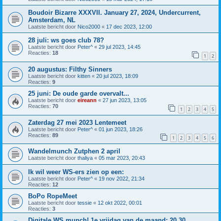
Boudoir Bizarre XXXVII. January 27, 2024, Undercurrent,
Amsterdam, NL
Laatste bericht door
Nico2000
«
17 dec 2023, 12:00
28 juli: ws goes club 78?
Laatste bericht door
Peter^
«
29 jul 2023, 14:45
Reacties:
18
1
2
20 augustus: Filthy Sinners
Laatste bericht door
kitten
«
20 jul 2023, 18:09
Reacties:
9
25 juni: De oude garde overvalt...
Laatste bericht door
eireann
«
27 jun 2023, 13:05
Reacties:
70
1
2
3
4
5
Zaterdag 27 mei 2023 Lentemeet
Laatste bericht door
Peter^
«
01 jun 2023, 18:26
Reacties:
89
1
2
3
4
5
6
Wandelmunch Zutphen 2 april
Laatste bericht door
thaliya
«
05 mar 2023, 20:43
Ik wil weer WS-ers zien op een:
Laatste bericht door
Peter^
«
19 nov 2022, 21:34
Reacties:
12
BoPo RopeMeet
Laatste bericht door
tessie
«
12 okt 2022, 00:01
Reacties:
3
Digitale WS munch! 1e vrijdag van de maand; 20.30