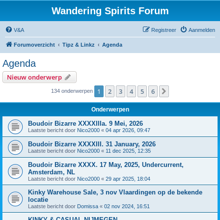
Wandering Spirits Forum
V&A
Registreer
Aanmelden
Forumoverzicht
Tipz & Linkz
Agenda
Agenda
Nieuw onderwerp
1
2
3
4
5
6
Volgende
134 onderwerpen
Onderwerpen
Boudoir Bizarre XXXXIIIa. 9 Mei, 2026
Laatste bericht door
Nico2000
«
04 apr 2026, 09:47
Boudoir Bizarre XXXXIII. 31 January, 2026
Laatste bericht door
Nico2000
«
11 dec 2025, 12:35
Boudoir Bizarre XXXX. 17 May, 2025, Undercurrent,
Amsterdam, NL
Laatste bericht door
Nico2000
«
29 apr 2025, 18:04
Kinky Warehouse Sale, 3 nov Vlaardingen op de bekende
locatie
Laatste bericht door
Domissa
«
02 nov 2024, 16:51
KINKY & CASUAL NIJMEGEN