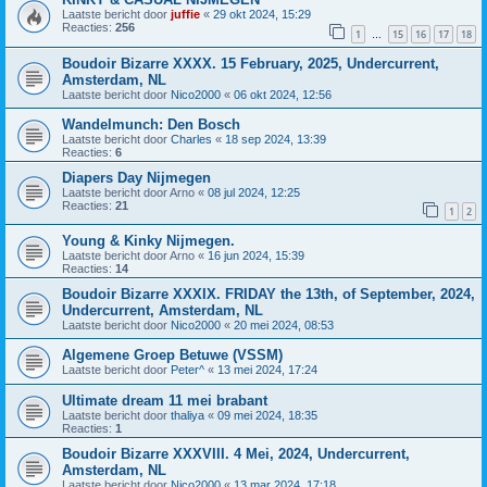
Laatste bericht door
juffie
«
29 okt 2024, 15:29
Reacties:
256
1
15
16
17
18
…
Boudoir Bizarre XXXX. 15 February, 2025, Undercurrent,
Amsterdam, NL
Laatste bericht door
Nico2000
«
06 okt 2024, 12:56
Wandelmunch: Den Bosch
Laatste bericht door
Charles
«
18 sep 2024, 13:39
Reacties:
6
Diapers Day Nijmegen
Laatste bericht door
Arno
«
08 jul 2024, 12:25
Reacties:
21
1
2
Young & Kinky Nijmegen.
Laatste bericht door
Arno
«
16 jun 2024, 15:39
Reacties:
14
Boudoir Bizarre XXXIX. FRIDAY the 13th, of September, 2024,
Undercurrent, Amsterdam, NL
Laatste bericht door
Nico2000
«
20 mei 2024, 08:53
Algemene Groep Betuwe (VSSM)
Laatste bericht door
Peter^
«
13 mei 2024, 17:24
Ultimate dream 11 mei brabant
Laatste bericht door
thaliya
«
09 mei 2024, 18:35
Reacties:
1
Boudoir Bizarre XXXVIII. 4 Mei, 2024, Undercurrent,
Amsterdam, NL
Laatste bericht door
Nico2000
«
13 mar 2024, 17:18