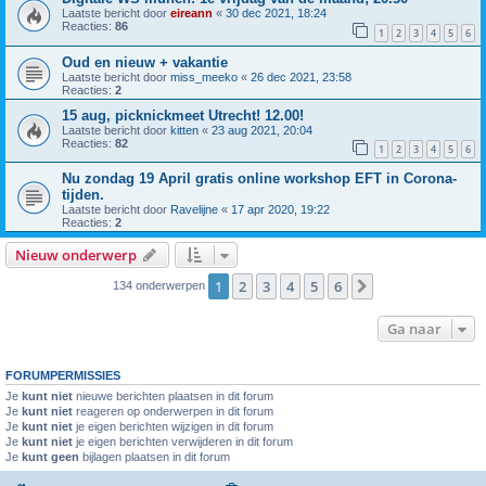
Laatste bericht door
eireann
«
30 dec 2021, 18:24
Reacties:
86
1
2
3
4
5
6
Oud en nieuw + vakantie
Laatste bericht door
miss_meeko
«
26 dec 2021, 23:58
Reacties:
2
15 aug, picknickmeet Utrecht! 12.00!
Laatste bericht door
kitten
«
23 aug 2021, 20:04
Reacties:
82
1
2
3
4
5
6
Nu zondag 19 April gratis online workshop EFT in Corona-
tijden.
Laatste bericht door
Ravelijne
«
17 apr 2020, 19:22
Reacties:
2
Nieuw onderwerp
1
2
3
4
5
6
Volgende
134 onderwerpen
Ga naar
FORUMPERMISSIES
Je
kunt niet
nieuwe berichten plaatsen in dit forum
Je
kunt niet
reageren op onderwerpen in dit forum
Je
kunt niet
je eigen berichten wijzigen in dit forum
Je
kunt niet
je eigen berichten verwijderen in dit forum
Je
kunt geen
bijlagen plaatsen in dit forum