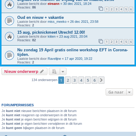
Laatste bericht door
eireann
«
30 dec 2021, 18:24
Reacties:
86
1
2
3
4
5
6
Oud en nieuw + vakantie
Laatste bericht door
miss_meeko
«
26 dec 2021, 23:58
Reacties:
2
15 aug, picknickmeet Utrecht! 12.00!
Laatste bericht door
kitten
«
23 aug 2021, 20:04
Reacties:
82
1
2
3
4
5
6
Nu zondag 19 April gratis online workshop EFT in Corona-
tijden.
Laatste bericht door
Ravelijne
«
17 apr 2020, 19:22
Reacties:
2
Nieuw onderwerp
1
2
3
4
5
6
Volgende
134 onderwerpen
Ga naar
FORUMPERMISSIES
Je
kunt niet
nieuwe berichten plaatsen in dit forum
Je
kunt niet
reageren op onderwerpen in dit forum
Je
kunt niet
je eigen berichten wijzigen in dit forum
Je
kunt niet
je eigen berichten verwijderen in dit forum
Je
kunt geen
bijlagen plaatsen in dit forum