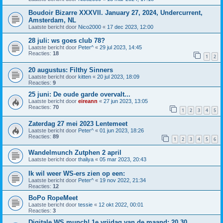
Boudoir Bizarre XXXVII. January 27, 2024, Undercurrent,
Amsterdam, NL
Laatste bericht door
Nico2000
«
17 dec 2023, 12:00
28 juli: ws goes club 78?
Laatste bericht door
Peter^
«
29 jul 2023, 14:45
Reacties:
18
1
2
20 augustus: Filthy Sinners
Laatste bericht door
kitten
«
20 jul 2023, 18:09
Reacties:
9
25 juni: De oude garde overvalt...
Laatste bericht door
eireann
«
27 jun 2023, 13:05
Reacties:
70
1
2
3
4
5
Zaterdag 27 mei 2023 Lentemeet
Laatste bericht door
Peter^
«
01 jun 2023, 18:26
Reacties:
89
1
2
3
4
5
6
Wandelmunch Zutphen 2 april
Laatste bericht door
thaliya
«
05 mar 2023, 20:43
Ik wil weer WS-ers zien op een:
Laatste bericht door
Peter^
«
19 nov 2022, 21:34
Reacties:
12
BoPo RopeMeet
Laatste bericht door
tessie
«
12 okt 2022, 00:01
Reacties:
3
Digitale WS munch! 1e vrijdag van de maand; 20.30