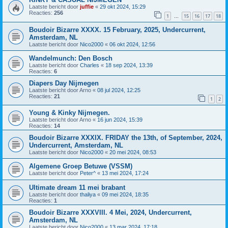
Laatste bericht door
juffie
«
29 okt 2024, 15:29
Reacties:
256
1
15
16
17
18
…
Boudoir Bizarre XXXX. 15 February, 2025, Undercurrent,
Amsterdam, NL
Laatste bericht door
Nico2000
«
06 okt 2024, 12:56
Wandelmunch: Den Bosch
Laatste bericht door
Charles
«
18 sep 2024, 13:39
Reacties:
6
Diapers Day Nijmegen
Laatste bericht door
Arno
«
08 jul 2024, 12:25
Reacties:
21
1
2
Young & Kinky Nijmegen.
Laatste bericht door
Arno
«
16 jun 2024, 15:39
Reacties:
14
Boudoir Bizarre XXXIX. FRIDAY the 13th, of September, 2024,
Undercurrent, Amsterdam, NL
Laatste bericht door
Nico2000
«
20 mei 2024, 08:53
Algemene Groep Betuwe (VSSM)
Laatste bericht door
Peter^
«
13 mei 2024, 17:24
Ultimate dream 11 mei brabant
Laatste bericht door
thaliya
«
09 mei 2024, 18:35
Reacties:
1
Boudoir Bizarre XXXVIII. 4 Mei, 2024, Undercurrent,
Amsterdam, NL
Laatste bericht door
Nico2000
«
13 mar 2024, 17:18