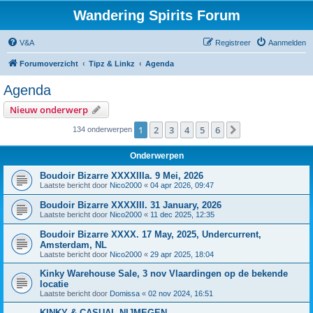
Wandering Spirits Forum
V&A
Registreer
Aanmelden
Forumoverzicht
Tipz & Linkz
Agenda
Agenda
Nieuw onderwerp
1
2
3
4
5
6
Volgende
134 onderwerpen
Onderwerpen
Boudoir Bizarre XXXXIIIa. 9 Mei, 2026
Laatste bericht door
Nico2000
«
04 apr 2026, 09:47
Boudoir Bizarre XXXXIII. 31 January, 2026
Laatste bericht door
Nico2000
«
11 dec 2025, 12:35
Boudoir Bizarre XXXX. 17 May, 2025, Undercurrent,
Amsterdam, NL
Laatste bericht door
Nico2000
«
29 apr 2025, 18:04
Kinky Warehouse Sale, 3 nov Vlaardingen op de bekende
locatie
Laatste bericht door
Domissa
«
02 nov 2024, 16:51
KINKY & CASUAL NIJMEGEN