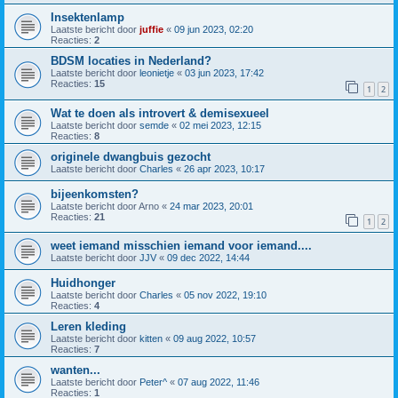
Insektenlamp
Laatste bericht door
juffie
«
09 jun 2023, 02:20
Reacties:
2
BDSM locaties in Nederland?
Laatste bericht door
leonietje
«
03 jun 2023, 17:42
Reacties:
15
1
2
Wat te doen als introvert & demisexueel
Laatste bericht door
semde
«
02 mei 2023, 12:15
Reacties:
8
originele dwangbuis gezocht
Laatste bericht door
Charles
«
26 apr 2023, 10:17
bijeenkomsten?
Laatste bericht door
Arno
«
24 mar 2023, 20:01
Reacties:
21
1
2
weet iemand misschien iemand voor iemand....
Laatste bericht door
JJV
«
09 dec 2022, 14:44
Huidhonger
Laatste bericht door
Charles
«
05 nov 2022, 19:10
Reacties:
4
Leren kleding
Laatste bericht door
kitten
«
09 aug 2022, 10:57
Reacties:
7
wanten...
Laatste bericht door
Peter^
«
07 aug 2022, 11:46
Reacties:
1