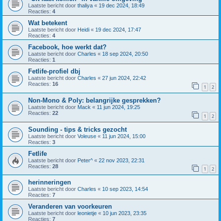
Laatste bericht door
thaliya
«
19 dec 2024, 18:49
Reacties:
4
Wat betekent
Laatste bericht door
Heidi
«
19 dec 2024, 17:47
Reacties:
4
Facebook, hoe werkt dat?
Laatste bericht door
Charles
«
18 sep 2024, 20:50
Reacties:
1
Fetlife-profiel dbj
Laatste bericht door
Charles
«
27 jun 2024, 22:42
Reacties:
16
1
2
Non-Mono & Poly: belangrijke gesprekken?
Laatste bericht door
Mack
«
11 jun 2024, 19:25
Reacties:
22
1
2
Sounding - tips & tricks gezocht
Laatste bericht door
Voleuse
«
11 jun 2024, 15:00
Reacties:
3
Fetlife
Laatste bericht door
Peter^
«
22 nov 2023, 22:31
Reacties:
28
1
2
herinneringen
Laatste bericht door
Charles
«
10 sep 2023, 14:54
Reacties:
7
Veranderen van voorkeuren
Laatste bericht door
leonietje
«
10 jun 2023, 23:35
Reacties:
7