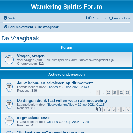
Wandering Spirits Forum
V&A
Registreer
Aanmelden
Forumoverzicht
De Vraagbaak
De Vraagbaak
Forum
Vragen, vragen...
Voor vragen (duh...) die niet specifiek dom, sub of switchgericht zijn
Onderwerpen:
112
Actieve onderwerpen
Jouw bdsm- en seksleven op dit moment.
Laatste bericht door
Charles
«
21 dec 2025, 20:43
Reacties:
330
1
20
21
22
23
…
De dingen die ik had willen weten als nieuweling
Laatste bericht door
Nieuwsgierige Alice
«
19 feb 2021, 01:15
Reacties:
81
1
2
3
4
5
6
oogmaskers enzo
Laatste bericht door
Charles
«
27 sep 2025, 17:25
Reacties:
4
"Uit kast komen" in vanille omgeving