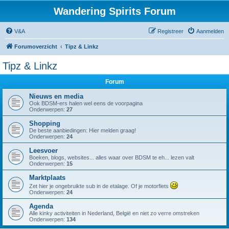
Wandering Spirits Forum
V&A
Registreer
Aanmelden
Forumoverzicht
Tipz & Linkz
Tipz & Linkz
Forum
Nieuws en media
Ook BDSM-ers halen wel eens de voorpagina
Onderwerpen:
27
Shopping
De beste aanbiedingen: Hier melden graag!
Onderwerpen:
24
Leesvoer
Boeken, blogs, websites... alles waar over BDSM te eh... lezen valt
Onderwerpen:
15
Marktplaats
Zet hier je ongebruikte sub in de etalage. Of je motorfiets
Onderwerpen:
24
Agenda
Alle kinky activiteiten in Nederland, België en niet zo verre omstreken
Onderwerpen:
134