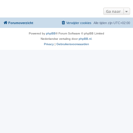
Ga naar
Forumoverzicht
Verwijder cookies
Alle tijden zijn
UTC+02:00
Powered by
phpBB
® Forum Software © phpBB Limited
Nederlandse vertaling door
phpBB.nl
.
Privacy
|
Gebruikersvoorwaarden