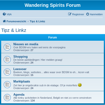
Wandering Spirits Forum
V&A
Registreer
Aanmelden
Forumoverzicht
Tipz & Linkz
Tipz & Linkz
Forum
Nieuws en media
Ook BDSM-ers halen wel eens de voorpagina
Onderwerpen:
27
Shopping
De beste aanbiedingen: Hier melden graag!
Onderwerpen:
24
Leesvoer
Boeken, blogs, websites... alles waar over BDSM te eh... lezen valt
Onderwerpen:
15
Marktplaats
Zet hier je ongebruikte sub in de etalage. Of je motorfiets
Onderwerpen:
24
Agenda
Alle kinky activiteiten in Nederland, België en niet zo verre omstreken
Onderwerpen:
134