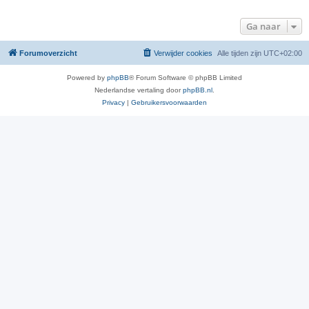
Ga naar
Forumoverzicht
Verwijder cookies
Alle tijden zijn
UTC+02:00
Powered by
phpBB
® Forum Software © phpBB Limited
Nederlandse vertaling door
phpBB.nl
.
Privacy
|
Gebruikersvoorwaarden