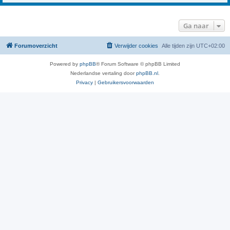
Ga naar
Forumoverzicht
Verwijder cookies
Alle tijden zijn
UTC+02:00
Powered by
phpBB
® Forum Software © phpBB Limited
Nederlandse vertaling door
phpBB.nl
.
Privacy
|
Gebruikersvoorwaarden