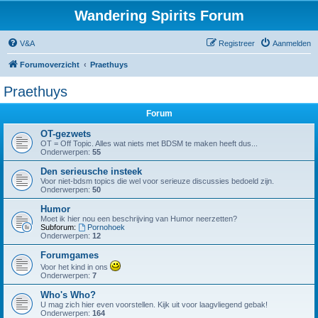
Wandering Spirits Forum
V&A
Registreer
Aanmelden
Forumoverzicht
Praethuys
Praethuys
Forum
OT-gezwets
OT = Off Topic. Alles wat niets met BDSM te maken heeft dus...
Onderwerpen:
55
Den serieusche insteek
Voor niet-bdsm topics die wel voor serieuze discussies bedoeld zijn.
Onderwerpen:
50
Humor
Moet ik hier nou een beschrijving van Humor neerzetten?
Subforum:
Pornohoek
Onderwerpen:
12
Forumgames
Voor het kind in ons
Onderwerpen:
7
Who's Who?
U mag zich hier even voorstellen. Kijk uit voor laagvliegend gebak!
Onderwerpen:
164