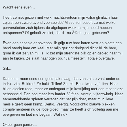
Wacht eens even...
Heeft ze niet gezien met welk machtsvertoon mijn valse glimlach haar
zojuist een zware avond voorspelde? Misschien beseft ze niet welke
perversiteiten zich tijdens de afgelopen week in mijn hoofd hebben
ontsponnen? Of gelooft ze niet, dat dit nu Ã©cht gaat gebeuren?
Even een schepje er bovenop. Ik grijp ruw haar haren vast en plaats een
hand stevig haar om keel. Met mijn gezicht dreigend dicht bij de hare,
grom ik dat ze van mij is. Ik zet mijn strengste blik op en gebied haar mij
aan te kijken. Ze slaat haar ogen op. "Ja meester". Totale overgave.
Slik...
Dan eerst maar eens een goed pak slaag, daarvan zal ze vast onder de
indruk zijn. Bukken! Ze bukt. Tellen! Ze telt. Een, twee, vijf, tien. Haar
billen gloeien rood, maar ze ondergaat mijn kastijding met een moeiteloze
schoonheid. Dan nog maar iets harder. Vijftien, twintig, vijfentwintig. Haar
samentrekkende spieren verraden dat het pijn doet, maar mijn lieve
meisje geeft geen krimp. Dertig. Veertig. Voorzichtig blauwe plekken
complementeren nu de rode gloed, maar ze heeft zich volledig aan me
overgeven en laat me begaan. Wat nu?
Okee, geen paniek...