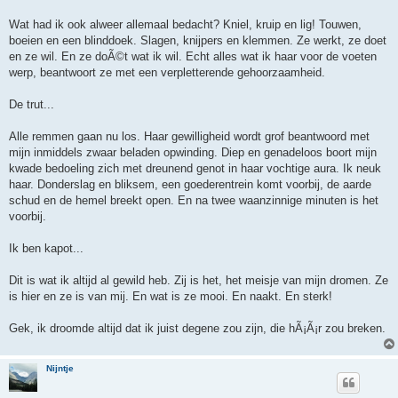
Wat had ik ook alweer allemaal bedacht? Kniel, kruip en lig! Touwen,
boeien en een blinddoek. Slagen, knijpers en klemmen. Ze werkt, ze doet
en ze wil. En ze doÃ©t wat ik wil. Echt alles wat ik haar voor de voeten
werp, beantwoort ze met een verpletterende gehoorzaamheid.
De trut...
Alle remmen gaan nu los. Haar gewilligheid wordt grof beantwoord met
mijn inmiddels zwaar beladen opwinding. Diep en genadeloos boort mijn
kwade bedoeling zich met dreunend genot in haar vochtige aura. Ik neuk
haar. Donderslag en bliksem, een goederentrein komt voorbij, de aarde
schud en de hemel breekt open. En na twee waanzinnige minuten is het
voorbij.
Ik ben kapot...
Dit is wat ik altijd al gewild heb. Zij is het, het meisje van mijn dromen. Ze
is hier en ze is van mij. En wat is ze mooi. En naakt. En sterk!
Gek, ik droomde altijd dat ik juist degene zou zijn, die hÃ¡Ã¡r zou breken.
Nijntje