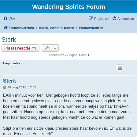
Wandering Spirits Forum
V&A
Registreer
Aanmelden
Forumoverzicht
Bloed, zweet & tranen
Pennevruchten
Sterk
Plaats reactie
3 berichten • Pagina
1
van
1
Harpocrates
Sterk
B
09 aug 2016, 17:08
e
r
EÃ©n minuut voor tien. Met gebogen hoofd loopt ze stilletjes langs me
i
heen en neemt gedwee plaats op de daarvoor aangewezen plek. Haar
c
h
boeien en halsband heeft ze al om, wanneer ze netjes op haar knieÃ«n
t
gaat zitten. Handen op haar rug, kont naar achteren en tieten naar voren.
Met haar hoofd nog steeds gebogen, wacht ze op wat er komen gaat.
Stipt om tien uur zit ze klaar, precies zoals haar bevolen is. En wat is ze
mooi. En naakt. En... sterk?