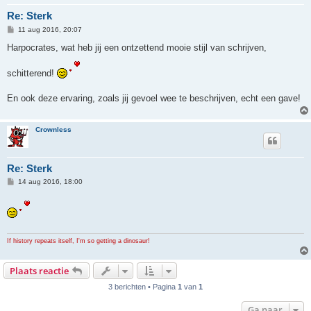
Re: Sterk
B
11 aug 2016, 20:07
e
r
Harpocrates, wat heb jij een ontzettend mooie stijl van schrijven,
i
c
h
schitterend!
t
En ook deze ervaring, zoals jij gevoel wee te beschrijven, echt een gave!
Crownless
Re: Sterk
B
14 aug 2016, 18:00
e
r
i
c
h
t
If history repeats itself, I'm so getting a dinosaur!
Plaats reactie
3 berichten • Pagina
1
van
1
Ga naar