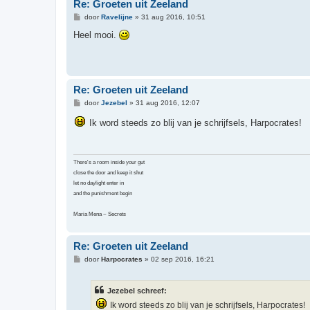
Re: Groeten uit Zeeland
B
door
Ravelijne
»
31 aug 2016, 10:51
e
r
Heel mooi.
i
c
h
t
Re: Groeten uit Zeeland
B
door
Jezebel
»
31 aug 2016, 12:07
e
r
Ik word steeds zo blij van je schrijfsels, Harpocrates!
i
c
h
t
There's a room inside your gut
close the door and keep it shut
let no daylight enter in
and the punishment begin
Maria Mena ~ Secrets
Re: Groeten uit Zeeland
B
door
Harpocrates
»
02 sep 2016, 16:21
e
r
i
Jezebel schreef:
c
h
Ik word steeds zo blij van je schrijfsels, Harpocrates!
t