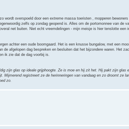
zo wordt overspoeld door een extreme massa toeristen , mopperen bewoners ov
r tegenwoordig zelfs op zondag geopend is. Alles om de portomonnee van de v
veral net buiten. Niet echt vreemdelingen - mijn meisje is hier tenslotte een i
 verborgen achter een oude boomgaard. Het is een knusse bungalow, met een moo
n de afgelopen dag bespreken en besluiten dat het bijzondere waren. Het zac
 ik zie dat de dag voorbij is.
g zijn glas op ideale grijphoogte. Ze is moe en hij zit het. Hij pakt zijn glas 
ijt. Mijmerend registreert ze de herinneringen van vandaag en zo droomt ze la
oed zo.