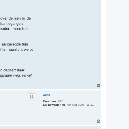
er de rijen bij de
akantiegangers
nsider - maar toch
i aangelegde tuin
hte maanlicht werpt
en gebaart haar
ngzaam weg, terwijl
O
m
h
chell
o
o
Berichten:
167
Lid geworden op:
09 aug 2009, 11:21
g
O
m
h