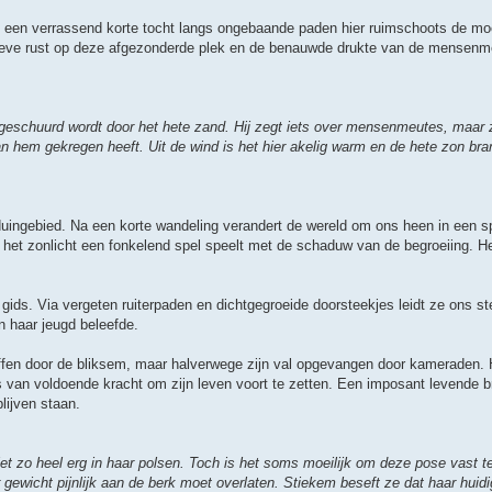
dat een verrassend korte tocht langs ongebaande paden hier ruimschoots de moei
atieve rust op deze afgezonderde plek en de benauwde drukte van de mensenm
geschuurd wordt door het hete zand. Hij zegt iets over mensenmeutes, maar zij
van hem gekregen heeft. Uit de wind is het hier akelig warm en de hete zon br
 duingebied. Na een korte wandeling verandert de wereld om ons heen in een s
 het zonlicht een fonkelend spel speelt met de schaduw van de begroeiing. He
gids. Via vergeten ruiterpaden en dichtgegroeide doorsteekjes leidt ze ons st
in haar jeugd beleefde.
offen door de bliksem, maar halverwege zijn val opgevangen door kameraden. 
s van voldoende kracht om zijn leven voort te zetten. Een imposant levende
blijven staan.
iet zo heel erg in haar polsen. Toch is het soms moeilijk om deze pose vast 
gewicht pijnlijk aan de berk moet overlaten. Stiekem beseft ze dat haar huidig