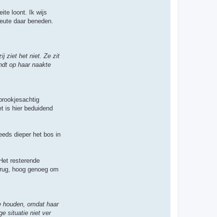
te loont. Ik wijs
eute daar beneden.
 ziet het niet. Ze zit
andt op haar naakte
prookjesachtig
t is hier beduidend
eeds dieper het bos in
Het resterende
 brug, hoog genoeg om
te houden, omdat haar
e situatie niet ver