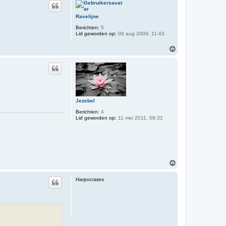
o
o
Ravelijne
g
Berichten:
5
Lid geworden op:
09 aug 2009, 11:43
O
m
h
o
o
g
Jezebel
Berichten:
4
Lid geworden op:
11 mei 2011, 08:32
O
m
h
Harpocrates
o
o
g