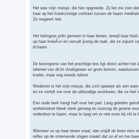
Het was mijn meisje, die hier opgroeide. Zij liet me zien 
haar op het krankzinnige contrast tussen de haast medit
Ze reageert niet.
Het helmgras prikt gemeen in haar benen, terwijl haar huid 
op haar knieÃ«n en vervult ijverig de taak, die ze zojuist 
lichaam.
De boomgrens van het prachtige bos ligt direct achter het
tafereel van dicht struikgewas en grote bomen, waartussen
koeler, maar nog steeds lekker.
Wederom is het mijn meisje, die zich opwerpt als een ware 
en ze vertelt me over de uitbundige avonturen, die ze hier 
Een oude berk hangt half over het pad. Lang geleden getr
wortelstelsel bleek sterk genoeg en voorzag de groene reu
onderdoor te lopen, maar te laag om er niet even bij stil te 
Wanneer ze op haar tenen staat, dan snijdt de leren riem n
reflex op de striemende slagen maakt dat ze af en toe haar 