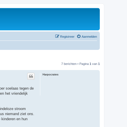
Registreer
Aanmelden
7 berichten • Pagina
1
van
1
Harpocrates
mper soelaas tegen de
en het vriendelijk
eindeloze stroom
dus niemand ziet ons.
e kinderen en hun