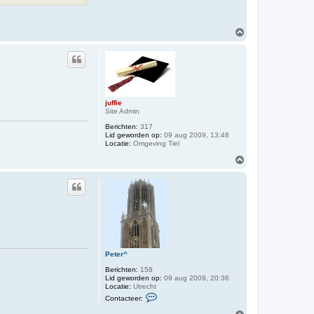
O
m
h
o
o
g
juffie
Site Admin
Berichten:
317
Lid geworden op:
09 aug 2009, 13:48
Locatie:
Omgeving Tiel
O
m
h
o
o
g
Peter^
Berichten:
158
Lid geworden op:
09 aug 2009, 20:36
Locatie:
Utrecht
C
Contacteer:
o
n
O