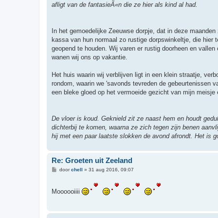
afligt van de fantasieÃ«n die ze hier als kind al had.
In het gemoedelijke Zeeuwse dorpje, dat in deze maanden 
kassa van hun normaal zo rustige dorpswinkeltje, die hie
geopend te houden. Wij varen er rustig doorheen en vallen o
wanen wij ons op vakantie.
Het huis waarin wij verblijven ligt in een klein straatje,
rondom, waarin we 'savonds tevreden de gebeurtenissen va
een bleke gloed op het vermoeide gezicht van mijn meisje en
De vloer is koud. Geknield zit ze naast hem en houdt geduldi
dichterbij te komen, waarna ze zich tegen zijn benen aanvl
hij met een paar laatste slokken de avond afrondt. Het is g
Re: Groeten uit Zeeland
B
door
chell
»
31 aug 2016, 09:07
e
r
i
Moooooiiii
c
h
t