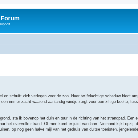
s Forum
uppelt...
mel en schuift zich verlegen voor de zon. Haar twijfelachtige schaduw biedt a
t een immer zacht waaiend aanlandig windje zorgt voor een ziltige koelte, tuss
rond, sta ik bovenop het duin en tuur in de richting van het strandpad. Een 
r het overvolle strand. Of men komt er juist vandaan. Niemand kijkt opzij, 
duinen, op nog geen halve mijl van het gedruis van duitse toeristen, jengelend