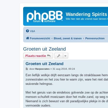
Wandering Spirit
Wie hier niet als vriend naar binnen h
V&A
Forumoverzicht
Bloed, zweet & tranen
Pennevruchten
Groeten uit Zeeland
Plaats reactie
Groeten uit Zeeland
B
door
Harpocrates
»
31 aug 2016, 00:24
e
r
Een lieflijk wolkje drijft eenzaam langs de strakblauwe he
i
zonnestralen en het zou hier te warm zijn, ware het niet da
c
h
wuivende helmgras.
t
Met het geruis van de eindeloos golvende zee op de achterg
mensen schuifelt moeizaam door het mulle zand, op weg naa
Niemand is zich bewust van dit paradijselijke plekje in de 
vermoeide ouders.