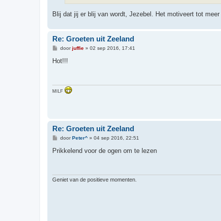
Blij dat jij er blij van wordt, Jezebel. Het motiveert tot meer
Re: Groeten uit Zeeland
B
door
juffie
»
02 sep 2016, 17:41
e
r
Hot!!!
i
c
h
t
MILF
Re: Groeten uit Zeeland
B
door
Peter^
»
04 sep 2016, 22:51
e
r
Prikkelend voor de ogen om te lezen
i
c
h
t
Geniet van de positieve momenten.