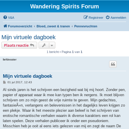
Wandering Spirits Forum
V&A
Registreer
Aanmelden
Forumoverzicht
Bloed, zweet & tranen
Pennevruchten
Mijn virtuele dagboek
Plaats reactie
1 bericht • Pagina
1
van
1
liefdesster
Mijn virtuele dagboek
B
01 jul 2017, 12:43
e
r
Al sinds jaren is het schrijven een bezigheid wat bij mij hoort. Zonder pen,
i
papier of apparaat waar ik mee kan typen ben ik nergens. Ik moet blijven
c
h
schrijven om zo mijn geest de vrije ruimte te geven. Mijn gedachtes,
t
fantasieÃ«n, verlangens en belevenissen in het dagelijks leven krijgen zo
een plekje. Waar ik het meeste plezier aan beleef is het schrijven van
erotische romantische verhalen waarin ik diverse karakters een rol kan
laten spelen. Deze verhalen publiceer ik onder een pseudoniem.
Misschien heb je ooit al eens iets gelezen van mij en zegt de naam De