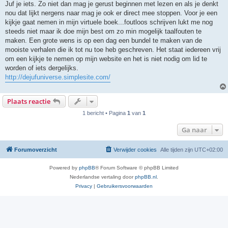
Juf je iets. Zo niet dan mag je gerust beginnen met lezen en als je denkt
nou dat lijkt nergens naar mag je ook er direct mee stoppen. Voor je een
kijkje gaat nemen in mijn virtuele boek...foutloos schrijven lukt me nog
steeds niet maar ik doe mijn best om zo min mogelijk taalfouten te
maken. Een grote wens is op een dag een bundel te maken van de
mooiste verhalen die ik tot nu toe heb geschreven. Het staat iedereen vrij
om een kijkje te nemen op mijn website en het is niet nodig om lid te
worden of iets dergelijks.
http://dejufuniverse.simplesite.com/
Plaats reactie
1 bericht • Pagina
1
van
1
Ga naar
Forumoverzicht
Verwijder cookies
Alle tijden zijn
UTC+02:00
Powered by
phpBB
® Forum Software © phpBB Limited
Nederlandse vertaling door
phpBB.nl
.
Privacy
|
Gebruikersvoorwaarden