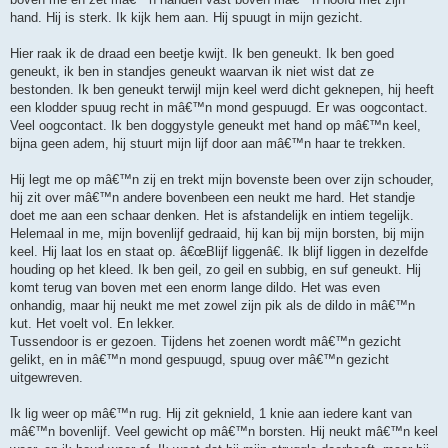
hand. Hij is sterk. Ik kijk hem aan. Hij spuugt in mijn gezicht.
Hier raak ik de draad een beetje kwijt. Ik ben geneukt. Ik ben goed
geneukt, ik ben in standjes geneukt waarvan ik niet wist dat ze
bestonden. Ik ben geneukt terwijl mijn keel werd dicht geknepen, hij heeft
een klodder spuug recht in mâ€™n mond gespuugd. Er was oogcontact.
Veel oogcontact. Ik ben doggystyle geneukt met hand op mâ€™n keel,
bijna geen adem, hij stuurt mijn lijf door aan mâ€™n haar te trekken.
Hij legt me op mâ€™n zij en trekt mijn bovenste been over zijn schouder,
hij zit over mâ€™n andere bovenbeen een neukt me hard. Het standje
doet me aan een schaar denken. Het is afstandelijk en intiem tegelijk.
Helemaal in me, mijn bovenlijf gedraaid, hij kan bij mijn borsten, bij mijn
keel. Hij laat los en staat op. â€œBlijf liggenâ€. Ik blijf liggen in dezelfde
houding op het kleed. Ik ben geil, zo geil en subbig, en suf geneukt. Hij
komt terug van boven met een enorm lange dildo. Het was even
onhandig, maar hij neukt me met zowel zijn pik als de dildo in mâ€™n
kut. Het voelt vol. En lekker.
Tussendoor is er gezoen. Tijdens het zoenen wordt mâ€™n gezicht
gelikt, en in mâ€™n mond gespuugd, spuug over mâ€™n gezicht
uitgewreven.
Ik lig weer op mâ€™n rug. Hij zit geknield, 1 knie aan iedere kant van
mâ€™n bovenlijf. Veel gewicht op mâ€™n borsten. Hij neukt mâ€™n keel