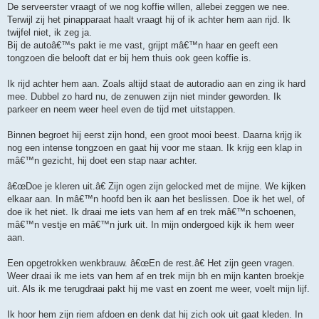
De serveerster vraagt of we nog koffie willen, allebei zeggen we nee.
Terwijl zij het pinapparaat haalt vraagt hij of ik achter hem aan rijd. Ik
twijfel niet, ik zeg ja.
Bij de autoâ€™s pakt ie me vast, grijpt mâ€™n haar en geeft een
tongzoen die belooft dat er bij hem thuis ook geen koffie is.
Ik rijd achter hem aan. Zoals altijd staat de autoradio aan en zing ik hard
mee. Dubbel zo hard nu, de zenuwen zijn niet minder geworden. Ik
parkeer en neem weer heel even de tijd met uitstappen.
Binnen begroet hij eerst zijn hond, een groot mooi beest. Daarna krijg ik
nog een intense tongzoen en gaat hij voor me staan. Ik krijg een klap in
mâ€™n gezicht, hij doet een stap naar achter.
â€œDoe je kleren uit.â€ Zijn ogen zijn gelocked met de mijne. We kijken
elkaar aan. In mâ€™n hoofd ben ik aan het beslissen. Doe ik het wel, of
doe ik het niet. Ik draai me iets van hem af en trek mâ€™n schoenen,
mâ€™n vestje en mâ€™n jurk uit. In mijn ondergoed kijk ik hem weer
aan.
Een opgetrokken wenkbrauw. â€œEn de rest.â€ Het zijn geen vragen.
Weer draai ik me iets van hem af en trek mijn bh en mijn kanten broekje
uit. Als ik me terugdraai pakt hij me vast en zoent me weer, voelt mijn lijf.
Ik hoor hem zijn riem afdoen en denk dat hij zich ook uit gaat kleden. In