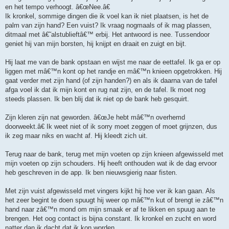
en het tempo verhoogt. â€œNee.â€
Ik kronkel, sommige dingen die ik voel kan ik niet plaatsen, is het de
palm van zijn hand? Een vuist? Ik vraag nogmaals of ik mag plassen,
ditmaal met â€˜alstublieftâ€™ erbij. Het antwoord is nee. Tussendoor
geniet hij van mijn borsten, hij knijpt en draait en zuigt en bijt.
Hij laat me van de bank opstaan en wijst me naar de eettafel. Ik ga er op
liggen met mâ€™n kont op het randje en mâ€™n knieen opgetrokken. Hij
gaat verder met zijn hand (of zijn handen?) en als ik daarna van de tafel
afga voel ik dat ik mijn kont en rug nat zijn, en de tafel. Ik moet nog
steeds plassen. Ik ben blij dat ik niet op de bank heb gesquirt.
Zijn kleren zijn nat geworden. â€œJe hebt mâ€™n overhemd
doorweekt.â€ Ik weet niet of ik sorry moet zeggen of moet grijnzen, dus
ik zeg maar niks en wacht af. Hij kleedt zich uit.
Terug naar de bank, terug met mijn voeten op zijn knieen afgewisseld met
mijn voeten op zijn schouders. Hij heeft onthouden wat ik de dag ervoor
heb geschreven in de app. Ik ben nieuwsgierig naar fisten.
Met zijn vuist afgewisseld met vingers kijkt hij hoe ver ik kan gaan. Als
het zeer begint te doen spuugt hij weer op mâ€™n kut of brengt ie zâ€™n
hand naar zâ€™n mond om mijn smaak er af te likken en spuug aan te
brengen. Het oog contact is bijna constant. Ik kronkel en zucht en word
natter dan ik dacht dat ik kon worden.