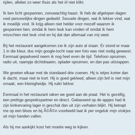
rijden, allebei zo weer thuis als het irl niet klikt.
Ik ben licht gespannen, zenuwachtig haast. Ik heb de afgelopen dagen
veel persoonlijke dingen gedeeld. Sexuele dingen, wat ik lekker vind, wat
ik moeilijk vind. Ik krijg alleen niet helder voor mezelf waarom ik
gespannen ben; omdat ik hem leuk kan vinden of omdat ik hem
misschien niet leuk vind en hij dat dan allemaal van mij weet.
Bij het restaurant aangekomen zie ik zijn auto al staan. Er stond er maar
1 in die kleur, dus mijn google-tocht naar een foto was niet nodig geweest.
Eenmaal geparkeerd neem ik nog heel even de tijd. Telefoon opruimen,
radio uit, raampje dichtdraaien, oplader opruimen, en dan pas uitstappen.
We groeten elkaar met de standaard drie zoenen. Hij is ietjes korter dan
ik dacht, maar niet te kort. Hij is goed gekleed, alleen zijn bril is niet mijn
smaak; een kleinigheidje. Hij ruikt lekker.
Eenmaal in het restaurant raken we goed aan de praat. Het is gezellig,
een prettige gesprekspartner en direct. Gebaseerd op de appjes had ik
zijn kinkervaring lager in geschat dan uit zijn verhalen blijkt. Hij betrapt
me op een bloos en bij Ã©Ã©n voorbeeld laat ik per ongeluk mijn stokjes
uit mijn handen vallen.
Als hij me aankijkt kost het moeite weg te kijken.