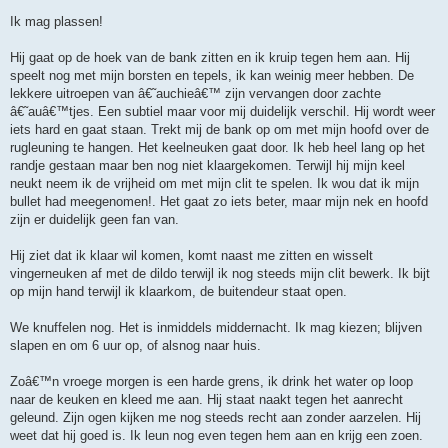
Ik mag plassen!
Hij gaat op de hoek van de bank zitten en ik kruip tegen hem aan. Hij
speelt nog met mijn borsten en tepels, ik kan weinig meer hebben. De
lekkere uitroepen van â€˜auchieâ€™ zijn vervangen door zachte
â€˜auâ€™tjes. Een subtiel maar voor mij duidelijk verschil. Hij wordt weer
iets hard en gaat staan. Trekt mij de bank op om met mijn hoofd over de
rugleuning te hangen. Het keelneuken gaat door. Ik heb heel lang op het
randje gestaan maar ben nog niet klaargekomen. Terwijl hij mijn keel
neukt neem ik de vrijheid om met mijn clit te spelen. Ik wou dat ik mijn
bullet had meegenomen!. Het gaat zo iets beter, maar mijn nek en hoofd
zijn er duidelijk geen fan van.
Hij ziet dat ik klaar wil komen, komt naast me zitten en wisselt
vingerneuken af met de dildo terwijl ik nog steeds mijn clit bewerk. Ik bijt
op mijn hand terwijl ik klaarkom, de buitendeur staat open.
We knuffelen nog. Het is inmiddels middernacht. Ik mag kiezen; blijven
slapen en om 6 uur op, of alsnog naar huis.
Zoâ€™n vroege morgen is een harde grens, ik drink het water op loop
naar de keuken en kleed me aan. Hij staat naakt tegen het aanrecht
geleund. Zijn ogen kijken me nog steeds recht aan zonder aarzelen. Hij
weet dat hij goed is. Ik leun nog even tegen hem aan en krijg een zoen.