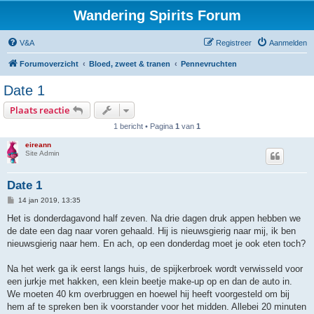
Wandering Spirits Forum
V&A
Registreer
Aanmelden
Forumoverzicht
Bloed, zweet & tranen
Pennevruchten
Date 1
Plaats reactie
1 bericht • Pagina
1
van
1
eireann
Site Admin
Date 1
B
14 jan 2019, 13:35
e
r
Het is donderdagavond half zeven. Na drie dagen druk appen hebben we
i
de date een dag naar voren gehaald. Hij is nieuwsgierig naar mij, ik ben
c
h
nieuwsgierig naar hem. En ach, op een donderdag moet je ook eten toch?
t
Na het werk ga ik eerst langs huis, de spijkerbroek wordt verwisseld voor
een jurkje met hakken, een klein beetje make-up op en dan de auto in.
We moeten 40 km overbruggen en hoewel hij heeft voorgesteld om bij
hem af te spreken ben ik voorstander voor het midden. Allebei 20 minuten