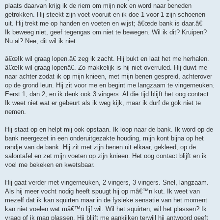
plaats daarvan krijg ik de riem om mijn nek en word naar beneden
getrokken. Hij steekt zijn voet vooruit en ik doe 1 voor 1 zijn schoenen
uit. Hij trekt me op handen en voeten en wijst; â€œde bank is daar.â€
Ik beweeg niet, geef tegengas om niet te bewegen. Wil ik dit? Kruipen?
Nu al? Nee, dit wil ik niet.
â€œIk wil graag lopen.â€ zeg ik zacht. Hij bukt en laat het me herhalen.
â€œIk wil graag lopenâ€. Zo makkelijk is hij niet overruled. Hij duwt me
naar achter zodat ik op mijn knieen, met mijn benen gespreid, achterover
op de grond leun. Hij zit voor me en begint me langzaam te vingerneuken.
Eerst 1, dan 2, en ik denk ook 3 vingers. Al die tijd blijft het oog contact.
Ik weet niet wat er gebeurt als ik weg kijk, maar ik durf de gok niet te
nemen.
Hij staat op en helpt mij ook opstaan. Ik loop naar de bank. Ik word op de
bank neergezet in een onderuitgezakte houding, mijn kont bijna op het
randje van de bank. Hij zit met zijn benen uit elkaar, gekleed, op de
salontafel en zet mijn voeten op zijn knieen. Het oog contact blijft en ik
voel me bekeken en kwetsbaar.
Hij gaat verder met vingerneuken, 2 vingers, 3 vingers. Snel, langzaam.
Als hij meer vocht nodig heeft spuugt hij op mâ€™n kut. Ik weet van
mezelf dat ik kan squirten maar in de fysieke sensatie van het moment
kan niet voelen wat mâ€™n lijf wil. Wil het squirten, wil het plassen? Ik
vraag of ik mag plassen. Hij blijft me aankijken terwijl hij antwoord geeft