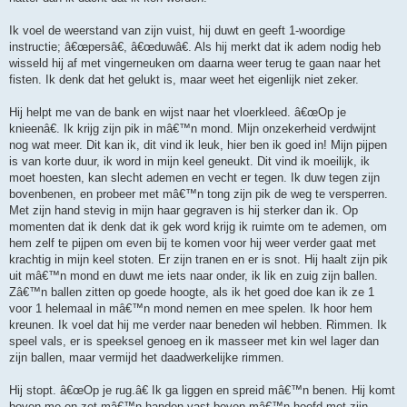
Ik voel de weerstand van zijn vuist, hij duwt en geeft 1-woordige
instructie; â€œpersâ€, â€œduwâ€. Als hij merkt dat ik adem nodig heb
wisseld hij af met vingerneuken om daarna weer terug te gaan naar het
fisten. Ik denk dat het gelukt is, maar weet het eigenlijk niet zeker.
Hij helpt me van de bank en wijst naar het vloerkleed. â€œOp je
knieenâ€. Ik krijg zijn pik in mâ€™n mond. Mijn onzekerheid verdwijnt
nog wat meer. Dit kan ik, dit vind ik leuk, hier ben ik goed in! Mijn pijpen
is van korte duur, ik word in mijn keel geneukt. Dit vind ik moeilijk, ik
moet hoesten, kan slecht ademen en vecht er tegen. Ik duw tegen zijn
bovenbenen, en probeer met mâ€™n tong zijn pik de weg te versperren.
Met zijn hand stevig in mijn haar gegraven is hij sterker dan ik. Op
momenten dat ik denk dat ik gek word krijg ik ruimte om te ademen, om
hem zelf te pijpen om even bij te komen voor hij weer verder gaat met
krachtig in mijn keel stoten. Er zijn tranen en er is snot. Hij haalt zijn pik
uit mâ€™n mond en duwt me iets naar onder, ik lik en zuig zijn ballen.
Zâ€™n ballen zitten op goede hoogte, als ik het goed doe kan ik ze 1
voor 1 helemaal in mâ€™n mond nemen en mee spelen. Ik hoor hem
kreunen. Ik voel dat hij me verder naar beneden wil hebben. Rimmen. Ik
speel vals, er is speeksel genoeg en ik masseer met kin wel lager dan
zijn ballen, maar vermijd het daadwerkelijke rimmen.
Hij stopt. â€œOp je rug.â€ Ik ga liggen en spreid mâ€™n benen. Hij komt
boven me en zet mâ€™n handen vast boven mâ€™n hoofd met zijn