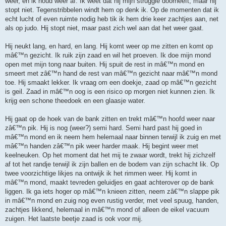
weer, en ik houd weer af. Ik weet dat hij mijn struggle doorheeft, maar hij
stopt niet. Tegenstribbelen windt hem op denk ik. Op de momenten dat ik
echt lucht of even ruimte nodig heb tik ik hem drie keer zachtjes aan, net
als op judo. Hij stopt niet, maar past zich wel aan dat het weer gaat.
Hij neukt lang, en hard, en lang. Hij komt weer op me zitten en komt op
mâ€™n gezicht. Ik ruik zijn zaad en wil het proeven. Ik doe mijn mond
open met mijn tong naar buiten. Hij spuit de rest in mâ€™n mond en
smeert met zâ€™n hand de rest van mâ€™n gezicht naar mâ€™n mond
toe. Hij smaakt lekker. Ik vraag om een doekje, zaad op mâ€™n gezicht
is geil. Zaad in mâ€™n oog is een risico op morgen niet kunnen zien. Ik
krijg een schone theedoek en een glaasje water.
Hij gaat op de hoek van de bank zitten en trekt mâ€™n hoofd weer naar
zâ€™n pik. Hij is nog (weer?) semi hard. Semi hard past hij goed in
mâ€™n mond en ik neem hem helemaal naar binnen terwijl ik zuig en met
mâ€™n handen zâ€™n pik weer harder maak. Hij begint weer met
keelneuken. Op het moment dat het mij te zwaar wordt, trekt hij zichzelf
af tot het randje terwijl ik zijn ballen en de bodem van zijn schacht lik. Op
twee voorzichtige likjes na ontwijk ik het rimmen weer. Hij komt in
mâ€™n mond, maakt tevreden geluidjes en gaat achterover op de bank
liggen. Ik ga iets hoger op mâ€™n knieen zitten, neem zâ€™n slappe pik
in mâ€™n mond en zuig nog even rustig verder, met veel spuug, handen,
zachtjes likkend, helemaal in mâ€™n mond of alleen de eikel vacuum
zuigen. Het laatste beetje zaad is ook voor mij.