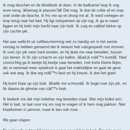
Ik mag douchen en de blinddoek af doen. In de badkamer loop ik nog
even terug. â€œmag ik plassen?â€ Dat mag. Ik doe de collar af en stap
snel onder de douche, ik fris me op en droog me af. Ik word verlegen en
loop terug naar het bed. Hij ligt ontspannen op zijn rug, ik ga er naast
liggen en hij trekt mijn hoofd naar zijn buik. Ik zuig en sabbel lekker op
zijn zachte pik.
Het was wellicht uit zelfbescherming niet zo handig om in het eerste
verslag te hebben genoemd dat ik bewust heb valsgespeelt met rimmen.
Ik voel zijn pik weer hard worden, en hij duwt me naar beneden, tussen
zijn benen. Ik lik zijn schacht en zijn ballen. â€œLik mâ€™n kontâ€. Heel
voorzichtig ga ik beetje bij beetje naar beneden, met korte kleine likjes,
als er eenmaal meer speeksel is gaat het makkelijker en gaat de gene
ook wat weg. Ik doe erg mâ€™n best en hij kreunt, ik doe het goed.
Hij komt klaar op zijn buik. â€œlik me schoonâ€. Ik begin met zijn pik, en
lik daarna de glinster van zâ€™n buik.
Ik bedenk me dat mijn toilettas nog beneden staat. Met mijn bullet erin.
Het is laat, te laat voor mij om nog te vragen of ik hem mag pakken. Niet
klaarkomen is jammer, maar ik ben ook moe.
We gaan slapen.