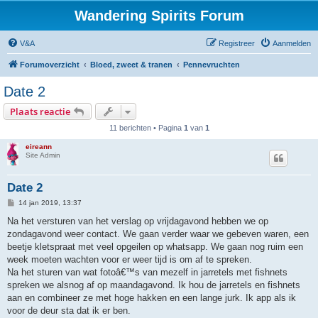
Wandering Spirits Forum
V&A
Registreer
Aanmelden
Forumoverzicht
Bloed, zweet & tranen
Pennevruchten
Date 2
Plaats reactie
11 berichten • Pagina
1
van
1
eireann
Site Admin
Date 2
B
14 jan 2019, 13:37
e
r
Na het versturen van het verslag op vrijdagavond hebben we op
i
zondagavond weer contact. We gaan verder waar we gebeven waren, een
c
h
beetje kletspraat met veel opgeilen op whatsapp. We gaan nog ruim een
t
week moeten wachten voor er weer tijd is om af te spreken.
Na het sturen van wat fotoâ€™s van mezelf in jarretels met fishnets
spreken we alsnog af op maandagavond. Ik hou de jarretels en fishnets
aan en combineer ze met hoge hakken en een lange jurk. Ik app als ik
voor de deur sta dat ik er ben.