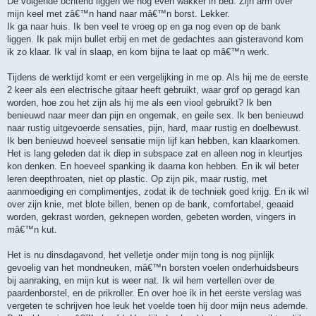
De volgende ochtend liggen we nog even wakker in bed. Zijn arm over
mijn keel met zâ€™n hand naar mâ€™n borst. Lekker.
Ik ga naar huis. Ik ben veel te vroeg op en ga nog even op de bank
liggen. Ik pak mijn bullet erbij en met de gedachtes aan gisteravond kom
ik zo klaar. Ik val in slaap, en kom bijna te laat op mâ€™n werk.
Tijdens de werktijd komt er een vergelijking in me op. Als hij me de eerste
2 keer als een electrische gitaar heeft gebruikt, waar grof op geragd kan
worden, hoe zou het zijn als hij me als een viool gebruikt? Ik ben
benieuwd naar meer dan pijn en ongemak, en geile sex. Ik ben benieuwd
naar rustig uitgevoerde sensaties, pijn, hard, maar rustig en doelbewust.
Ik ben benieuwd hoeveel sensatie mijn lijf kan hebben, kan klaarkomen.
Het is lang geleden dat ik diep in subspace zat en alleen nog in kleurtjes
kon denken. En hoeveel spanking ik daarna kon hebben. En ik wil beter
leren deepthroaten, niet op plastic. Op zijn pik, maar rustig, met
aanmoediging en complimentjes, zodat ik de techniek goed krijg. En ik wil
over zijn knie, met blote billen, benen op de bank, comfortabel, geaaid
worden, gekrast worden, geknepen worden, gebeten worden, vingers in
mâ€™n kut.
Het is nu dinsdagavond, het velletje onder mijn tong is nog pijnlijk
gevoelig van het mondneuken, mâ€™n borsten voelen onderhuidsbeurs
bij aanraking, en mijn kut is weer nat. Ik wil hem vertellen over de
paardenborstel, en de prikroller. En over hoe ik in het eerste verslag was
vergeten te schrijven hoe leuk het voelde toen hij door mijn neus ademde.