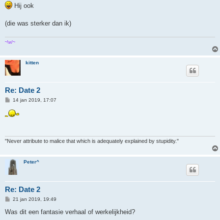
r
Hij ook
i
c
h
(die was sterker dan ik)
t
~\v/~
kitten
Re: Date 2
B
14 jan 2019, 17:07
e
r
i
c
h
t
"Never attribute to malice that which is adequately explained by stupidity."
Peter^
Re: Date 2
B
21 jan 2019, 19:49
e
r
Was dit een fantasie verhaal of werkelijkheid?
i