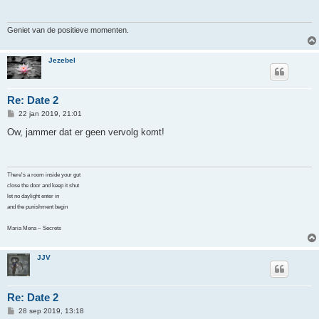
c
h
t
Geniet van de positieve momenten.
Jezebel
Re: Date 2
B
22 jan 2019, 21:01
e
r
Ow, jammer dat er geen vervolg komt!
i
c
h
t
There's a room inside your gut
close the door and keep it shut
let no daylight enter in
and the punishment begin
Maria Mena ~ Secrets
JJV
Re: Date 2
B
28 sep 2019, 13:18
e