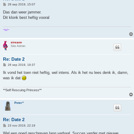
B
28 sep 2019, 15:07
e
r
Das dan weer jammer.
i
Dit klonk best heftig vooral
c
h
t
~\v/~
eireann
Site Admin
Re: Date 2
B
28 sep 2019, 19:37
e
r
Ik vond het toen niet heftig, wel intens. Als ik het nu lees denk ik, damn,
i
was ik dat
c
h
t
**Self Rescuing Princess**
Peter^
Re: Date 2
B
23 nov 2019, 22:19
e
r
Wel een goed geschreven lang verhaal. Succes verder met nieuwe