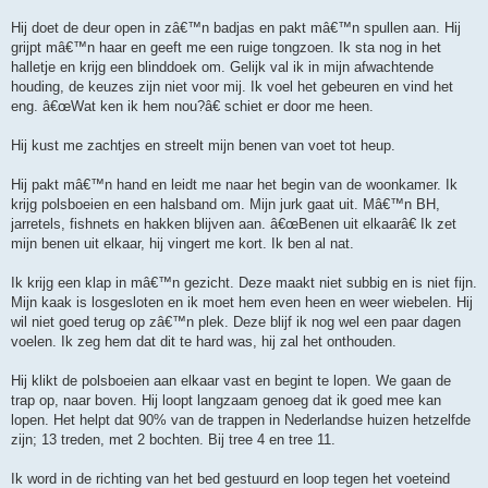
Hij doet de deur open in zâ€™n badjas en pakt mâ€™n spullen aan. Hij
grijpt mâ€™n haar en geeft me een ruige tongzoen. Ik sta nog in het
halletje en krijg een blinddoek om. Gelijk val ik in mijn afwachtende
houding, de keuzes zijn niet voor mij. Ik voel het gebeuren en vind het
eng. â€œWat ken ik hem nou?â€ schiet er door me heen.
Hij kust me zachtjes en streelt mijn benen van voet tot heup.
Hij pakt mâ€™n hand en leidt me naar het begin van de woonkamer. Ik
krijg polsboeien en een halsband om. Mijn jurk gaat uit. Mâ€™n BH,
jarretels, fishnets en hakken blijven aan. â€œBenen uit elkaarâ€ Ik zet
mijn benen uit elkaar, hij vingert me kort. Ik ben al nat.
Ik krijg een klap in mâ€™n gezicht. Deze maakt niet subbig en is niet fijn.
Mijn kaak is losgesloten en ik moet hem even heen en weer wiebelen. Hij
wil niet goed terug op zâ€™n plek. Deze blijf ik nog wel een paar dagen
voelen. Ik zeg hem dat dit te hard was, hij zal het onthouden.
Hij klikt de polsboeien aan elkaar vast en begint te lopen. We gaan de
trap op, naar boven. Hij loopt langzaam genoeg dat ik goed mee kan
lopen. Het helpt dat 90% van de trappen in Nederlandse huizen hetzelfde
zijn; 13 treden, met 2 bochten. Bij tree 4 en tree 11.
Ik word in de richting van het bed gestuurd en loop tegen het voeteind