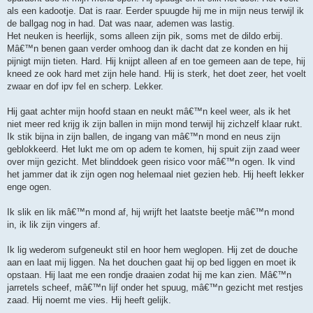
als een kadootje. Dat is raar. Eerder spuugde hij me in mijn neus terwijl ik
de ballgag nog in had. Dat was naar, ademen was lastig.
Het neuken is heerlijk, soms alleen zijn pik, soms met de dildo erbij.
Mâ€™n benen gaan verder omhoog dan ik dacht dat ze konden en hij
pijnigt mijn tieten. Hard. Hij knijpt alleen af en toe gemeen aan de tepe, hij
kneed ze ook hard met zijn hele hand. Hij is sterk, het doet zeer, het voelt
zwaar en dof ipv fel en scherp. Lekker.
Hij gaat achter mijn hoofd staan en neukt mâ€™n keel weer, als ik het
niet meer red krijg ik zijn ballen in mijn mond terwijl hij zichzelf klaar rukt.
Ik stik bijna in zijn ballen, de ingang van mâ€™n mond en neus zijn
geblokkeerd. Het lukt me om op adem te komen, hij spuit zijn zaad weer
over mijn gezicht. Met blinddoek geen risico voor mâ€™n ogen. Ik vind
het jammer dat ik zijn ogen nog helemaal niet gezien heb. Hij heeft lekker
enge ogen.
Ik slik en lik mâ€™n mond af, hij wrijft het laatste beetje mâ€™n mond
in, ik lik zijn vingers af.
Ik lig wederom sufgeneukt stil en hoor hem weglopen. Hij zet de douche
aan en laat mij liggen. Na het douchen gaat hij op bed liggen en moet ik
opstaan. Hij laat me een rondje draaien zodat hij me kan zien. Mâ€™n
jarretels scheef, mâ€™n lijf onder het spuug, mâ€™n gezicht met restjes
zaad. Hij noemt me vies. Hij heeft gelijk.