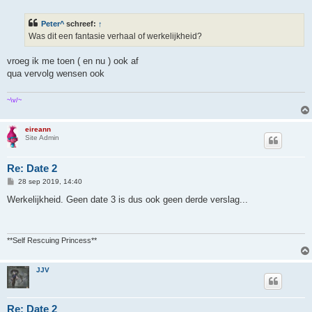
r
i
Peter^
schreef:
↑
c
h
Was dit een fantasie verhaal of werkelijkheid?
t
vroeg ik me toen ( en nu ) ook af
qua vervolg wensen ook
~\v/~
eireann
Site Admin
Re: Date 2
B
28 sep 2019, 14:40
e
r
Werkelijkheid. Geen date 3 is dus ook geen derde verslag...
i
c
h
t
**Self Rescuing Princess**
JJV
Re: Date 2