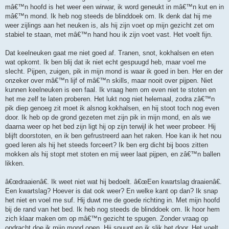
mâ€™n hoofd is het weer een wirwar, ik word geneukt in mâ€™n kut en in
mâ€™n mond. Ik heb nog steeds de blinddoek om. Ik denk dat hij me
weer zijlings aan het neuken is, als hij zijn voet op mijn gezicht zet om
stabiel te staan, met mâ€™n hand hou ik zijn voet vast. Het voelt fijn.
Dat keelneuken gaat me niet goed af. Tranen, snot, kokhalsen en eten
wat opkomt. Ik ben blij dat ik niet echt gespuugd heb, maar voel me
slecht. Pijpen, zuigen, pik in mijn mond is waar ik goed in ben. Her en der
onzeker over mâ€™n lijf of mâ€™n skills, maar nooit over pijpen. Niet
kunnen keelneuken is een faal. Ik vraag hem om even niet te stoten en
het me zelf te laten proberen. Het lukt nog niet helemaal, zodra zâ€™n
pik diep genoeg zit moet ik alsnog kokhalsen, en hij stoot toch nog even
door. Ik heb op de grond gezeten met zijn pik in mijn mond, en als we
daarna weer op het bed zijn ligt hij op zijn terwijl ik het weer probeer. Hij
blijft doorstoten, en ik ben gefrustreerd aan het raken. Hoe kan ik het nou
goed leren als hij het steeds forceert? Ik ben erg dicht bij boos zitten
mokken als hij stopt met stoten en mij weer laat pijpen, en zâ€™n ballen
likken.
â€œdraaienâ€. Ik weet niet wat hij bedoelt. â€œEen kwartslag draaienâ€.
Een kwartslag? Hoever is dat ook weer? En welke kant op dan? Ik snap
het niet en voel me suf. Hij duwt me de goede richting in. Met mijn hoofd
bij de rand van het bed. Ik heb nog steeds de blinddoek om. Ik hoor hem
zich klaar maken om op mâ€™n gezicht te spugen. Zonder vraag op
opdracht doe ik mijn mond open. Hij spuugt en ik slik het door. Het voelt