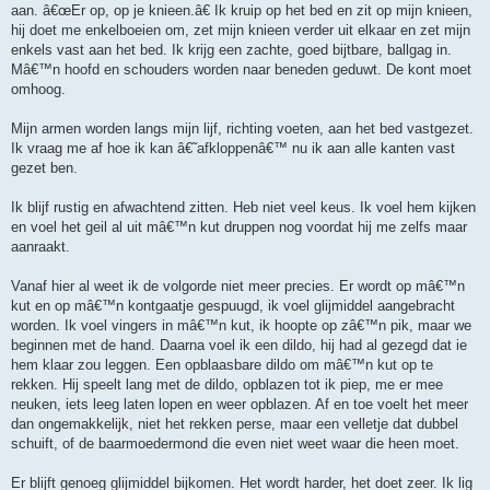
aan. â€œEr op, op je knieen.â€ Ik kruip op het bed en zit op mijn knieen,
hij doet me enkelboeien om, zet mijn knieen verder uit elkaar en zet mijn
enkels vast aan het bed. Ik krijg een zachte, goed bijtbare, ballgag in.
Mâ€™n hoofd en schouders worden naar beneden geduwt. De kont moet
omhoog.
Mijn armen worden langs mijn lijf, richting voeten, aan het bed vastgezet.
Ik vraag me af hoe ik kan â€˜afkloppenâ€™ nu ik aan alle kanten vast
gezet ben.
Ik blijf rustig en afwachtend zitten. Heb niet veel keus. Ik voel hem kijken
en voel het geil al uit mâ€™n kut druppen nog voordat hij me zelfs maar
aanraakt.
Vanaf hier al weet ik de volgorde niet meer precies. Er wordt op mâ€™n
kut en op mâ€™n kontgaatje gespuugd, ik voel glijmiddel aangebracht
worden. Ik voel vingers in mâ€™n kut, ik hoopte op zâ€™n pik, maar we
beginnen met de hand. Daarna voel ik een dildo, hij had al gezegd dat ie
hem klaar zou leggen. Een opblaasbare dildo om mâ€™n kut op te
rekken. Hij speelt lang met de dildo, opblazen tot ik piep, me er mee
neuken, iets leeg laten lopen en weer opblazen. Af en toe voelt het meer
dan ongemakkelijk, niet het rekken perse, maar een velletje dat dubbel
schuift, of de baarmoedermond die even niet weet waar die heen moet.
Er blijft genoeg glijmiddel bijkomen. Het wordt harder, het doet zeer. Ik lig