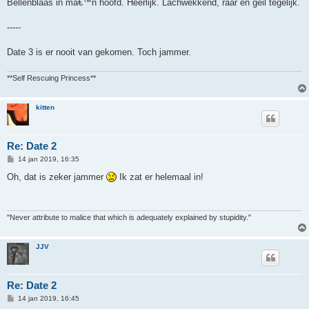
Bellenblaas in mâ€™n hoofd. Heerlijk. Lachwekkend, raar en geil tegelijk.
-----
Date 3 is er nooit van gekomen. Toch jammer.
**Self Rescuing Princess**
kitten
Re: Date 2
B
14 jan 2019, 16:35
e
r
Oh, dat is zeker jammer
Ik zat er helemaal in!
i
c
h
t
"Never attribute to malice that which is adequately explained by stupidity."
JJV
Re: Date 2
B
14 jan 2019, 16:45
e