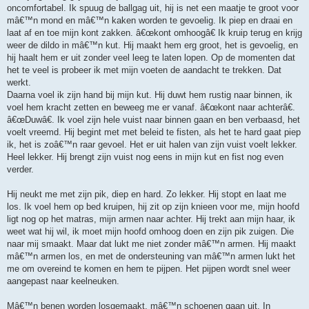
oncomfortabel. Ik spuug de ballgag uit, hij is net een maatje te groot voor
mâ€™n mond en mâ€™n kaken worden te gevoelig. Ik piep en draai en
laat af en toe mijn kont zakken. â€œkont omhoogâ€ Ik kruip terug en krijg
weer de dildo in mâ€™n kut. Hij maakt hem erg groot, het is gevoelig, en
hij haalt hem er uit zonder veel leeg te laten lopen. Op de momenten dat
het te veel is probeer ik met mijn voeten de aandacht te trekken. Dat
werkt.
Daarna voel ik zijn hand bij mijn kut. Hij duwt hem rustig naar binnen, ik
voel hem kracht zetten en beweeg me er vanaf. â€œkont naar achterâ€.
â€œDuwâ€. Ik voel zijn hele vuist naar binnen gaan en ben verbaasd, het
voelt vreemd. Hij begint met met beleid te fisten, als het te hard gaat piep
ik, het is zoâ€™n raar gevoel. Het er uit halen van zijn vuist voelt lekker.
Heel lekker. Hij brengt zijn vuist nog eens in mijn kut en fist nog even
verder.
Hij neukt me met zijn pik, diep en hard. Zo lekker. Hij stopt en laat me
los. Ik voel hem op bed kruipen, hij zit op zijn knieen voor me, mijn hoofd
ligt nog op het matras, mijn armen naar achter. Hij trekt aan mijn haar, ik
weet wat hij wil, ik moet mijn hoofd omhoog doen en zijn pik zuigen. Die
naar mij smaakt. Maar dat lukt me niet zonder mâ€™n armen. Hij maakt
mâ€™n armen los, en met de ondersteuning van mâ€™n armen lukt het
me om overeind te komen en hem te pijpen. Het pijpen wordt snel weer
aangepast naar keelneuken.
Mâ€™n benen worden losgemaakt, mâ€™n schoenen gaan uit. In