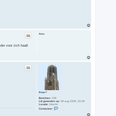
O
m
h
Arno
o
o
g
der voor zich haalt
O
m
h
o
o
g
Peter^
Berichten:
158
Lid geworden op:
09 aug 2009, 20:36
Locatie:
Utrecht
C
Contacteer:
o
n
O