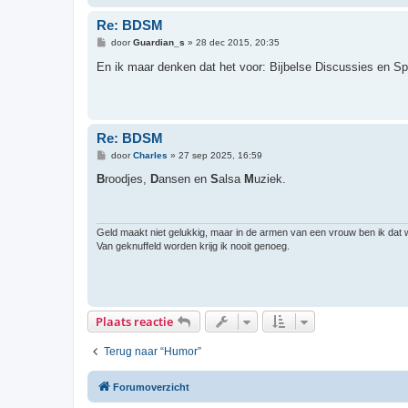
Re: BDSM
B
door
Guardian_s
»
28 dec 2015, 20:35
e
r
En ik maar denken dat het voor: Bijbelse Discussies en Spi
i
c
h
t
Re: BDSM
B
door
Charles
»
27 sep 2025, 16:59
e
r
B
roodjes,
D
ansen en
S
alsa
M
uziek.
i
c
h
t
Geld maakt niet gelukkig, maar in de armen van een vrouw ben ik dat 
Van geknuffeld worden krijg ik nooit genoeg.
Plaats reactie
Terug naar “Humor”
Forumoverzicht