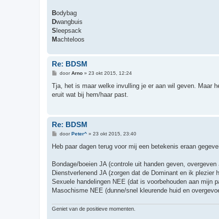
B
odybag
D
wangbuis
S
leepsack
M
achteloos
Re: BDSM
B
door
Arno
»
23 okt 2015, 12:24
e
r
Tja, het is maar welke invulling je er aan wil geven. Maar 
i
eruit wat bij hem/haar past.
c
h
t
Re: BDSM
B
door
Peter^
»
23 okt 2015, 23:40
e
r
Heb paar dagen terug voor mij een betekenis eraan gegeven,
i
c
h
Bondage/boeien JA (controle uit handen geven, overgeven 
t
Dienstverlenend JA (zorgen dat de Dominant en ik plezier 
Sexuele handelingen NEE (dat is voorbehouden aan mijn pa
Masochisme NEE (dunne/snel kleurende huid en overgevoe
Geniet van de positieve momenten.