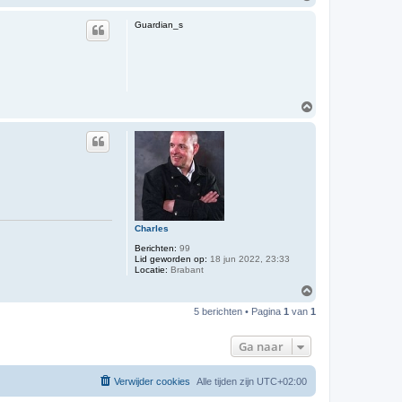
t
m
a
h
c
Guardian_s
o
t
o
e
e
g
r
P
e
t
O
e
m
r
h
^
o
o
g
Charles
Berichten:
99
Lid geworden op:
18 jun 2022, 23:33
Locatie:
Brabant
O
m
5 berichten • Pagina
1
van
1
h
o
o
Ga naar
g
Verwijder cookies
Alle tijden zijn
UTC+02:00