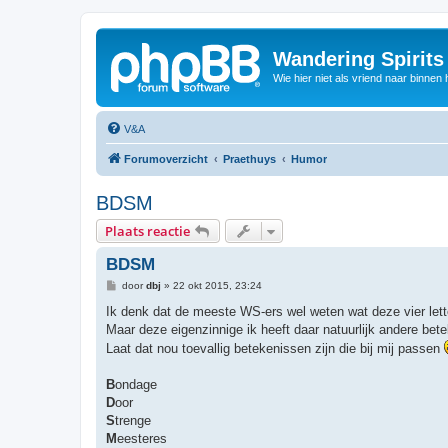
Wandering Spirit
Wie hier niet als vriend naar binnen h
V&A
Forumoverzicht
Praethuys
Humor
BDSM
Plaats reactie
BDSM
B
door
dbj
»
22 okt 2015, 23:24
e
r
Ik denk dat de meeste WS-ers wel weten wat deze vier lett
i
Maar deze eigenzinnige ik heeft daar natuurlijk andere be
c
h
Laat dat nou toevallig betekenissen zijn die bij mij passen
t
B
ondage
D
oor
S
trenge
M
eesteres