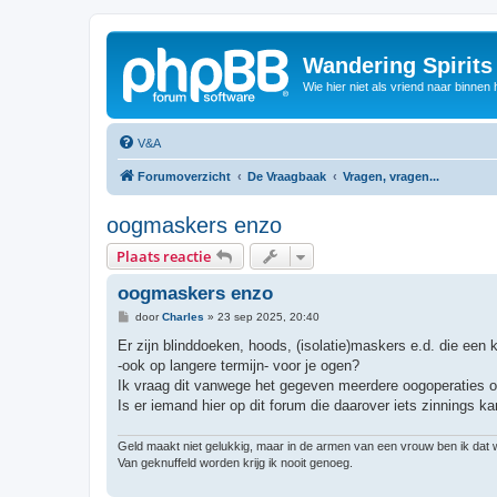
Wandering Spirit
Wie hier niet als vriend naar binnen h
V&A
Forumoverzicht
De Vraagbaak
Vragen, vragen...
oogmaskers enzo
Plaats reactie
oogmaskers enzo
B
door
Charles
»
23 sep 2025, 20:40
e
r
Er zijn blinddoeken, hoods, (isolatie)maskers e.d. die een 
i
-ook op langere termijn- voor je ogen?
c
h
Ik vraag dit vanwege het gegeven meerdere oogoperaties on
t
Is er iemand hier op dit forum die daarover iets zinnings 
Geld maakt niet gelukkig, maar in de armen van een vrouw ben ik dat 
Van geknuffeld worden krijg ik nooit genoeg.