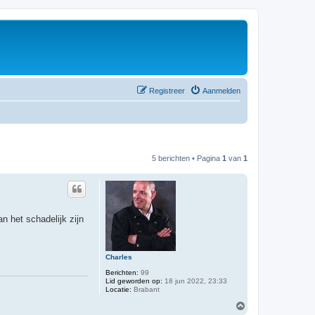
Registreer
Aanmelden
5 berichten • Pagina
1
van
1
n het schadelijk zijn
Charles
Berichten:
99
Lid geworden op:
18 jun 2022, 23:33
Locatie:
Brabant
O
m