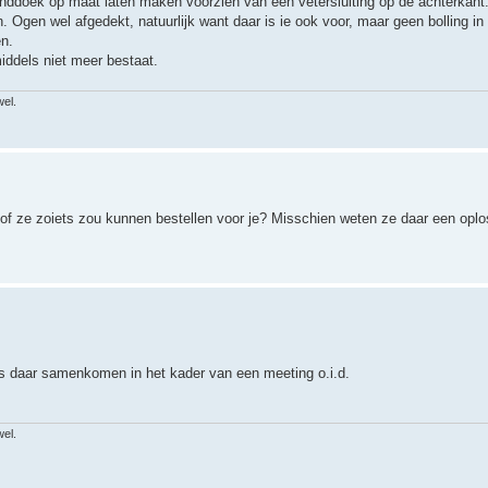
inddoek op maat laten maken voorzien van een vetersluiting op de achterkant.
. Ogen wel afgedekt, natuurlijk want daar is ie ook voor, maar geen bolling in
n.
ddels niet meer bestaat.
wel.
 of ze zoiets zou kunnen bestellen voor je? Misschien weten ze daar een opl
rs daar samenkomen in het kader van een meeting o.i.d.
wel.