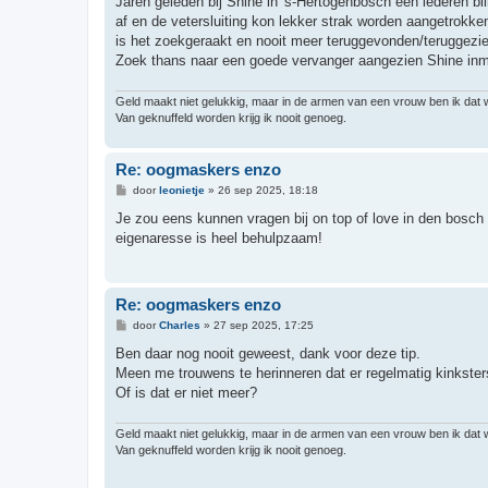
Jaren geleden bij Shine in 's-Hertogenbosch een lederen bl
af en de vetersluiting kon lekker strak worden aangetrokken
is het zoekgeraakt en nooit meer teruggevonden/teruggezie
Zoek thans naar een goede vervanger aangezien Shine inmi
Geld maakt niet gelukkig, maar in de armen van een vrouw ben ik dat 
Van geknuffeld worden krijg ik nooit genoeg.
Re: oogmaskers enzo
B
door
leonietje
»
26 sep 2025, 18:18
e
r
Je zou eens kunnen vragen bij on top of love in den bosch
i
eigenaresse is heel behulpzaam!
c
h
t
Re: oogmaskers enzo
B
door
Charles
»
27 sep 2025, 17:25
e
r
Ben daar nog nooit geweest, dank voor deze tip.
i
Meen me trouwens te herinneren dat er regelmatig kinkste
c
h
Of is dat er niet meer?
t
Geld maakt niet gelukkig, maar in de armen van een vrouw ben ik dat 
Van geknuffeld worden krijg ik nooit genoeg.