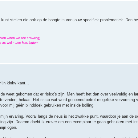
kunt stellen die ook op de hoogte is van jouw specifiek problematiek. Dan heb 
even when we are crawling),
y as well -
Lee Harrington
jn kinky kant...
n de weet gekomen dat er risico's zijn. Men heeft het dan over veelvuldig en la
et te vinden, helaas. Het risico wat werd genoemd betrof mogelijke vervorming 
 voor mij géén blinddoek gebruiken met inside bolling.
s mijn ervaring. Vooral langs de neus is het zwakke punt, waardoor je aan de 
eling zijn. Daarom dacht ik erover om een exemplaar te gaan gebruiken met ins
mijn ogen.