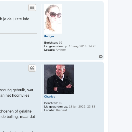
h
o
o
g
je de juiste info.
thaliya
Berichten:
95
Lid geworden op:
16 aug 2010, 14:25
Locatie:
Arnhem
O
m
h
o
o
g
ngdurig gebruik, wat
van het hoornvlies.
Charles
Berichten:
99
Lid geworden op:
18 jun 2022, 23:33
Locatie:
Brabant
schoenen of gelakte
ide bolling, maar dat