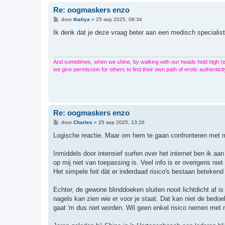
Re: oogmaskers enzo
B
door
thaliya
»
25 sep 2025, 08:34
e
r
Ik denk dat je deze vraag beter aan een medisch specialist 
i
c
h
t
And sometimes, when we shine, by walking with our heads held high (
we give permission for others to find their own path of erotic authenticit
Re: oogmaskers enzo
B
door
Charles
»
25 sep 2025, 13:26
e
r
Logische reactie. Maar om hem te gaan confronteren met mi
i
c
h
Inmiddels door intensief surfen over het internet ben ik aa
t
op mij niet van toepassing is. Veel info is er overigens ni
Het simpele feit dàt er inderdaad risico's bestaan betekend
Echter, de gewone blinddoeken sluiten nooit lichtdicht af i
nagels kan zien wie er voor je staat. Dat kan niet de bedo
gaat 'm dus niet worden. Wil geen enkel risico nemen met 