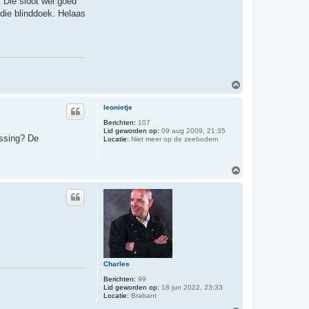
 Die sloot wel goed
 die blinddoek. Helaas
O
m
h
leonietje
o
o
Berichten:
107
Lid geworden op:
09 aug 2009, 21:35
g
ossing? De
Locatie:
Niet meer op de zeebodem
O
m
h
o
o
g
Charles
Berichten:
99
Lid geworden op:
18 jun 2022, 23:33
Locatie:
Brabant