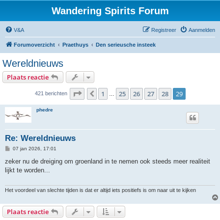
Wandering Spirits Forum
V&A
Registreer
Aanmelden
Forumoverzicht
Praethuys
Den serieusche insteek
Wereldnieuws
Plaats reactie
Pagina
29
van
29
1
25
26
27
28
29
Vorige
421 berichten
…
phedre
Re: Wereldnieuws
B
07 jan 2026, 17:01
e
r
zeker nu de dreiging om groenland in te nemen ook steeds meer realiteit
i
lijkt te worden...
c
h
t
Het voordeel van slechte tijden is dat er altijd iets positiefs is om naar uit te kijken
Plaats reactie