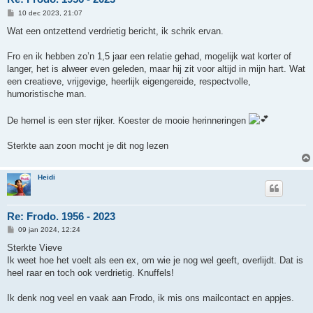
B
10 dec 2023, 21:07
e
r
Wat een ontzettend verdrietig bericht, ik schrik ervan.
i
c
h
Fro en ik hebben zo’n 1,5 jaar een relatie gehad, mogelijk wat korter of
t
langer, het is alweer even geleden, maar hij zit voor altijd in mijn hart. Wat
een creatieve, vrijgevige, heerlijk eigengereide, respectvolle,
humoristische man.
De hemel is een ster rijker. Koester de mooie herinneringen
Sterkte aan zoon mocht je dit nog lezen
Heidi
Re: Frodo. 1956 - 2023
B
09 jan 2024, 12:24
e
r
Sterkte Vieve
i
Ik weet hoe het voelt als een ex, om wie je nog wel geeft, overlijdt. Dat is
c
h
heel raar en toch ook verdrietig. Knuffels!
t
Ik denk nog veel en vaak aan Frodo, ik mis ons mailcontact en appjes.