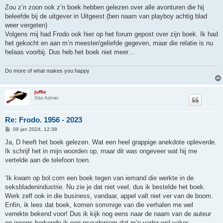
Zou z’n zoon ook z’n boek hebben gelezen over alle avonturen die hij
beleefde bij de uitgever in Uitgeest (ben naam van playboy achtig blad
weer vergeten)
Volgens mij had Frodo ook hier op het forum gepost over zijn boek. Ik had
het gekocht en aan m’n meester/geliefde gegeven, maar die relatie is nu
helaas voorbij. Dus heb het boek niet meer…
Do more of what makes you happy
juffie
Site Admin
Re: Frodo. 1956 - 2023
B
09 jan 2024, 12:38
e
r
Ja, D heeft het boek gelezen. Wat een heel grappige anekdote opleverde.
i
Ik schrijf het in mijn woorden op, maar dit was ongeveer wat hij me
c
h
vertelde aan de telefoon toen.
t
‘Ik kwam op bol.com een boek tegen van iemand die werkte in de
seksbladenindustrie. Nu zie je dat niet veel, dus ik bestelde het boek.
Werk zelf ook in die business, vandaar, appel valt niet ver van de boom.
Enfin, ik lees dat boek, komen sommige van die verhalen me wel
verrekte bekend voor! Dus ik kijk nog eens naar de naam van de auteur
en ineens herkende ik een pseudoniem dat m’n vader wel vaker