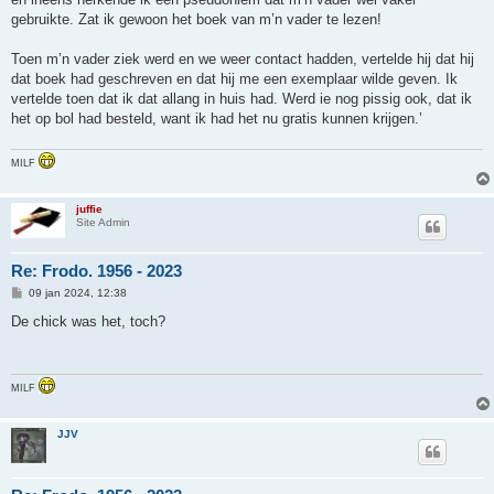
gebruikte. Zat ik gewoon het boek van m’n vader te lezen!
Toen m’n vader ziek werd en we weer contact hadden, vertelde hij dat hij
dat boek had geschreven en dat hij me een exemplaar wilde geven. Ik
vertelde toen dat ik dat allang in huis had. Werd ie nog pissig ook, dat ik
het op bol had besteld, want ik had het nu gratis kunnen krijgen.’
MILF
juffie
Site Admin
Re: Frodo. 1956 - 2023
B
09 jan 2024, 12:38
e
r
De chick was het, toch?
i
c
h
t
MILF
JJV