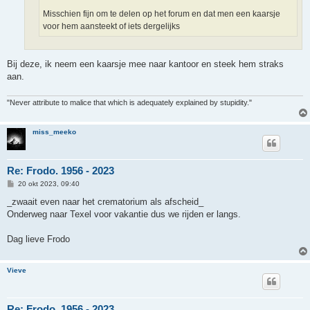
Misschien fijn om te delen op het forum en dat men een kaarsje
voor hem aansteekt of iets dergelijks
Bij deze, ik neem een kaarsje mee naar kantoor en steek hem straks
aan.
"Never attribute to malice that which is adequately explained by stupidity."
miss_meeko
Re: Frodo. 1956 - 2023
B
20 okt 2023, 09:40
e
r
_zwaait even naar het crematorium als afscheid_
i
Onderweg naar Texel voor vakantie dus we rijden er langs.
c
h
t
Dag lieve Frodo
Vieve
Re: Frodo. 1956 - 2023