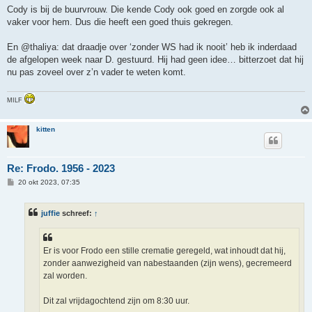
r
Cody is bij de buurvrouw. Die kende Cody ook goed en zorgde ook al
i
vaker voor hem. Dus die heeft een goed thuis gekregen.
c
h
t
En @thaliya: dat draadje over ‘zonder WS had ik nooit’ heb ik inderdaad
de afgelopen week naar D. gestuurd. Hij had geen idee… bitterzoet dat hij
nu pas zoveel over z’n vader te weten komt.
MILF
kitten
Re: Frodo. 1956 - 2023
B
20 okt 2023, 07:35
e
r
i
juffie
schreef:
↑
c
h
t
Er is voor Frodo een stille crematie geregeld, wat inhoudt dat hij,
zonder aanwezigheid van nabestaanden (zijn wens), gecremeerd
zal worden.
Dit zal vrijdagochtend zijn om 8:30 uur.