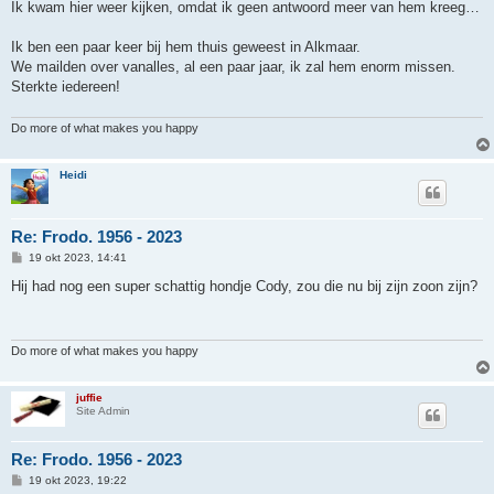
Ik kwam hier weer kijken, omdat ik geen antwoord meer van hem kreeg…
Ik ben een paar keer bij hem thuis geweest in Alkmaar.
We mailden over vanalles, al een paar jaar, ik zal hem enorm missen.
Sterkte iedereen!
Do more of what makes you happy
Heidi
Re: Frodo. 1956 - 2023
B
19 okt 2023, 14:41
e
r
Hij had nog een super schattig hondje Cody, zou die nu bij zijn zoon zijn?
i
c
h
t
Do more of what makes you happy
juffie
Site Admin
Re: Frodo. 1956 - 2023
B
19 okt 2023, 19:22
e