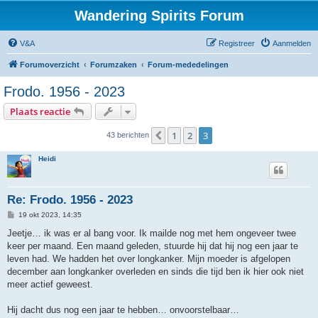
Wandering Spirits Forum
V&A
Registreer
Aanmelden
Forumoverzicht
Forumzaken
Forum-mededelingen
Frodo. 1956 - 2023
Plaats reactie
1
2
3
Vorige
43 berichten
Heidi
Re: Frodo. 1956 - 2023
B
19 okt 2023, 14:35
e
r
Jeetje… ik was er al bang voor. Ik mailde nog met hem ongeveer twee
i
keer per maand. Een maand geleden, stuurde hij dat hij nog een jaar te
c
h
leven had. We hadden het over longkanker. Mijn moeder is afgelopen
t
december aan longkanker overleden en sinds die tijd ben ik hier ook niet
meer actief geweest.
Hij dacht dus nog een jaar te hebben… onvoorstelbaar…