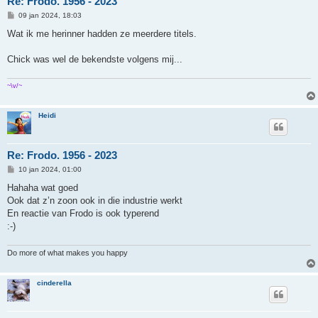
Re: Frodo. 1956 - 2023
B
09 jan 2024, 18:03
e
r
Wat ik me herinner hadden ze meerdere titels.
i
c
h
Chick was wel de bekendste volgens mij...
t
~\v/~
Heidi
Re: Frodo. 1956 - 2023
B
10 jan 2024, 01:00
e
r
Hahaha wat goed
i
Ook dat z’n zoon ook in die industrie werkt
c
h
En reactie van Frodo is ook typerend
t
:-)
Do more of what makes you happy
cinderella