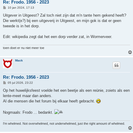
Re: Frodo. 1956 - 2023
B
10 jan 2024, 17:13
e
r
Uitgever in Uitgeest? Zal toch niet zijn dat m'n tante hem gekend heeft?
i
Die werkt(e?) bij een uitgeverij in Uitgeest, en mijn gok is dat er geen
c
h
tweede is in het dorp.
t
Edit: wikipedia zegt dat het een dorp verder zat, in Wormerveer.
toen doet er nu niet meer toe
Mack
Re: Frodo. 1956 - 2023
B
05 jul 2026, 23:22
e
r
Op het huwelijksfeest voelde het een beetje als een reünie, zoiets als een
i
lente-meet maar dan anders.
c
h
Al die mensen die het forum bij elkaar heeft gebracht.
t
Nogmaals: Frodo ... bedankt.
I'm whelmed. Not overwhelmed, not underwhelmed, just the right amount of whelmed.