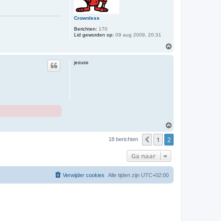
Crownless
Berichten:
170
Lid geworden op:
09 aug 2009, 20:31
O
m
h
jezuss
o
o
g
O
m
1
2
h
Vorige
18 berichten
o
o
Ga naar
g
Verwijder cookies
Alle tijden zijn
UTC+02:00