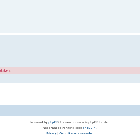
ekijken.
Powered by
phpBB
® Forum Software © phpBB Limited
Nederlandse vertaling door
phpBB.nl
.
Privacy
|
Gebruikersvoorwaarden