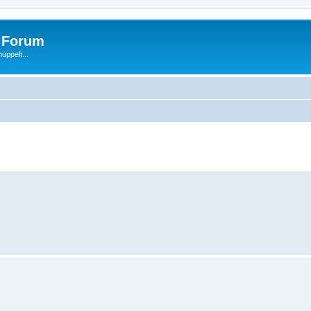
s Forum
uppelt...