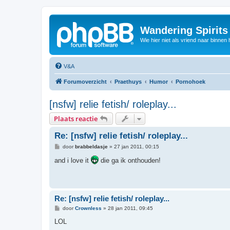
Wandering Spirit
Wie hier niet als vriend naar binnen h
V&A
Forumoverzicht
Praethuys
Humor
Pornohoek
[nsfw] relie fetish/ roleplay...
Plaats reactie
Re: [nsfw] relie fetish/ roleplay...
B
door
brabbeldasje
»
27 jan 2011, 00:15
e
r
and i love it
die ga ik onthouden!
i
c
h
t
Re: [nsfw] relie fetish/ roleplay...
B
door
Crownless
»
28 jan 2011, 09:45
e
r
LOL
i