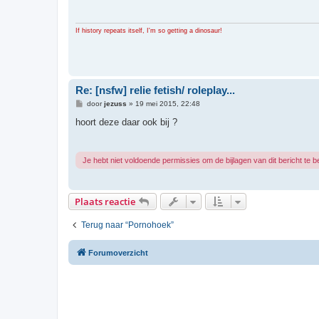
c
h
t
If history repeats itself, I'm so getting a dinosaur!
Re: [nsfw] relie fetish/ roleplay...
B
door
jezuss
»
19 mei 2015, 22:48
e
r
hoort deze daar ook bij ?
i
c
h
t
Je hebt niet voldoende permissies om de bijlagen van dit bericht te b
Plaats reactie
Terug naar “Pornohoek”
Forumoverzicht