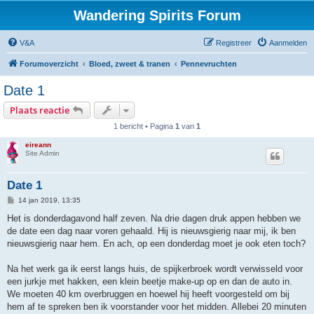
Wandering Spirits Forum
V&A
Registreer
Aanmelden
Forumoverzicht
Bloed, zweet & tranen
Pennevruchten
Date 1
Plaats reactie
1 bericht • Pagina
1
van
1
eireann
Site Admin
Date 1
B
14 jan 2019, 13:35
e
r
Het is donderdagavond half zeven. Na drie dagen druk appen hebben we
i
de date een dag naar voren gehaald. Hij is nieuwsgierig naar mij, ik ben
c
h
nieuwsgierig naar hem. En ach, op een donderdag moet je ook eten toch?
t
Na het werk ga ik eerst langs huis, de spijkerbroek wordt verwisseld voor
een jurkje met hakken, een klein beetje make-up op en dan de auto in.
We moeten 40 km overbruggen en hoewel hij heeft voorgesteld om bij
hem af te spreken ben ik voorstander voor het midden. Allebei 20 minuten