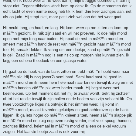
weer, en ik houd weer af. Ik weet dat hij mijn struggle doorheeft, maar hij
stopt niet. Tegenstribbelen windt hem op denk ik. Op de momenten dat ik
echt lucht of even ruimte nodig heb tik ik hem drie keer zachtjes aan, net
als op judo. Hij stopt niet, maar past zich wel aan dat het weer gaat.
Hij neukt lang, en hard, en lang. Hij komt weer op me zitten en komt op
mâ€™n gezicht. Ik ruik zijn zaad en wil het proeven. Ik doe mijn mond
open met mijn tong naar buiten. Hij spuit de rest in mâ€™n mond en
smeert met zâ€™n hand de rest van mâ€™n gezicht naar mâ€™n mond
toe. Hij smaakt lekker. Ik vraag om een doekje, zaad op mâ€™n gezicht
is geil. Zaad in mâ€™n oog is een risico op morgen niet kunnen zien. Ik
krijg een schone theedoek en een glaasje water.
Hij gaat op de hoek van de bank zitten en trekt mâ€™n hoofd weer naar
zâ€™n pik. Hij is nog (weer?) semi hard. Semi hard past hij goed in
mâ€™n mond en ik neem hem helemaal naar binnen terwijl ik zuig en met
mâ€™n handen zâ€™n pik weer harder maak. Hij begint weer met
keelneuken. Op het moment dat het mij te zwaar wordt, trekt hij zichzelf
af tot het randje terwijl ik zijn ballen en de bodem van zijn schacht lik. Op
twee voorzichtige likjes na ontwijk ik het rimmen weer. Hij komt in
mâ€™n mond, maakt tevreden geluidjes en gaat achterover op de bank
liggen. Ik ga iets hoger op mâ€™n knieen zitten, neem zâ€™n slappe pik
in mâ€™n mond en zuig nog even rustig verder, met veel spuug, handen,
zachtjes likkend, helemaal in mâ€™n mond of alleen de eikel vacuum
zuigen. Het laatste beetje zaad is ook voor mij.