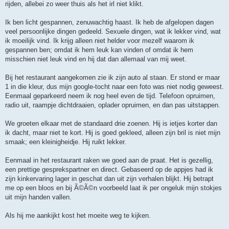
rijden, allebei zo weer thuis als het irl niet klikt.
Ik ben licht gespannen, zenuwachtig haast. Ik heb de afgelopen dagen
veel persoonlijke dingen gedeeld. Sexuele dingen, wat ik lekker vind, wat
ik moeilijk vind. Ik krijg alleen niet helder voor mezelf waarom ik
gespannen ben; omdat ik hem leuk kan vinden of omdat ik hem
misschien niet leuk vind en hij dat dan allemaal van mij weet.
Bij het restaurant aangekomen zie ik zijn auto al staan. Er stond er maar
1 in die kleur, dus mijn google-tocht naar een foto was niet nodig geweest.
Eenmaal geparkeerd neem ik nog heel even de tijd. Telefoon opruimen,
radio uit, raampje dichtdraaien, oplader opruimen, en dan pas uitstappen.
We groeten elkaar met de standaard drie zoenen. Hij is ietjes korter dan
ik dacht, maar niet te kort. Hij is goed gekleed, alleen zijn bril is niet mijn
smaak; een kleinigheidje. Hij ruikt lekker.
Eenmaal in het restaurant raken we goed aan de praat. Het is gezellig,
een prettige gesprekspartner en direct. Gebaseerd op de appjes had ik
zijn kinkervaring lager in geschat dan uit zijn verhalen blijkt. Hij betrapt
me op een bloos en bij Ã©Ã©n voorbeeld laat ik per ongeluk mijn stokjes
uit mijn handen vallen.
Als hij me aankijkt kost het moeite weg te kijken.