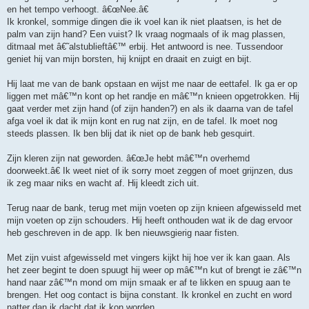
en het tempo verhoogt. â€œNee.â€
Ik kronkel, sommige dingen die ik voel kan ik niet plaatsen, is het de
palm van zijn hand? Een vuist? Ik vraag nogmaals of ik mag plassen,
ditmaal met â€˜alstublieftâ€™ erbij. Het antwoord is nee. Tussendoor
geniet hij van mijn borsten, hij knijpt en draait en zuigt en bijt.
Hij laat me van de bank opstaan en wijst me naar de eettafel. Ik ga er op
liggen met mâ€™n kont op het randje en mâ€™n knieen opgetrokken. Hij
gaat verder met zijn hand (of zijn handen?) en als ik daarna van de tafel
afga voel ik dat ik mijn kont en rug nat zijn, en de tafel. Ik moet nog
steeds plassen. Ik ben blij dat ik niet op de bank heb gesquirt.
Zijn kleren zijn nat geworden. â€œJe hebt mâ€™n overhemd
doorweekt.â€ Ik weet niet of ik sorry moet zeggen of moet grijnzen, dus
ik zeg maar niks en wacht af. Hij kleedt zich uit.
Terug naar de bank, terug met mijn voeten op zijn knieen afgewisseld met
mijn voeten op zijn schouders. Hij heeft onthouden wat ik de dag ervoor
heb geschreven in de app. Ik ben nieuwsgierig naar fisten.
Met zijn vuist afgewisseld met vingers kijkt hij hoe ver ik kan gaan. Als
het zeer begint te doen spuugt hij weer op mâ€™n kut of brengt ie zâ€™n
hand naar zâ€™n mond om mijn smaak er af te likken en spuug aan te
brengen. Het oog contact is bijna constant. Ik kronkel en zucht en word
natter dan ik dacht dat ik kon worden.