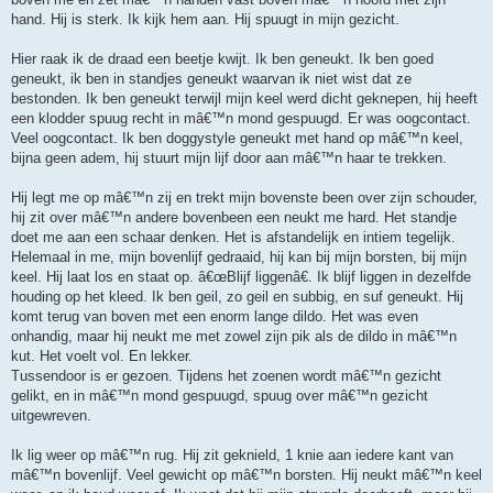
hand. Hij is sterk. Ik kijk hem aan. Hij spuugt in mijn gezicht.
Hier raak ik de draad een beetje kwijt. Ik ben geneukt. Ik ben goed
geneukt, ik ben in standjes geneukt waarvan ik niet wist dat ze
bestonden. Ik ben geneukt terwijl mijn keel werd dicht geknepen, hij heeft
een klodder spuug recht in mâ€™n mond gespuugd. Er was oogcontact.
Veel oogcontact. Ik ben doggystyle geneukt met hand op mâ€™n keel,
bijna geen adem, hij stuurt mijn lijf door aan mâ€™n haar te trekken.
Hij legt me op mâ€™n zij en trekt mijn bovenste been over zijn schouder,
hij zit over mâ€™n andere bovenbeen een neukt me hard. Het standje
doet me aan een schaar denken. Het is afstandelijk en intiem tegelijk.
Helemaal in me, mijn bovenlijf gedraaid, hij kan bij mijn borsten, bij mijn
keel. Hij laat los en staat op. â€œBlijf liggenâ€. Ik blijf liggen in dezelfde
houding op het kleed. Ik ben geil, zo geil en subbig, en suf geneukt. Hij
komt terug van boven met een enorm lange dildo. Het was even
onhandig, maar hij neukt me met zowel zijn pik als de dildo in mâ€™n
kut. Het voelt vol. En lekker.
Tussendoor is er gezoen. Tijdens het zoenen wordt mâ€™n gezicht
gelikt, en in mâ€™n mond gespuugd, spuug over mâ€™n gezicht
uitgewreven.
Ik lig weer op mâ€™n rug. Hij zit geknield, 1 knie aan iedere kant van
mâ€™n bovenlijf. Veel gewicht op mâ€™n borsten. Hij neukt mâ€™n keel