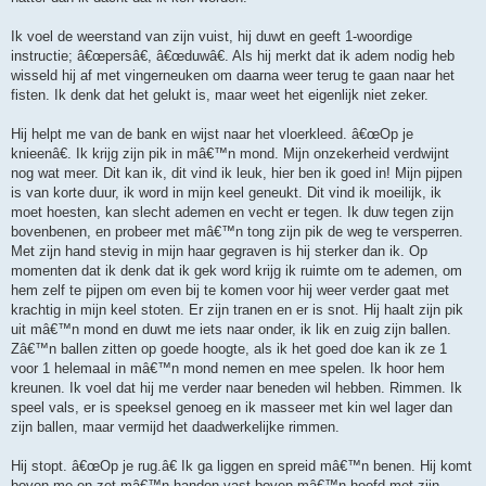
Ik voel de weerstand van zijn vuist, hij duwt en geeft 1-woordige
instructie; â€œpersâ€, â€œduwâ€. Als hij merkt dat ik adem nodig heb
wisseld hij af met vingerneuken om daarna weer terug te gaan naar het
fisten. Ik denk dat het gelukt is, maar weet het eigenlijk niet zeker.
Hij helpt me van de bank en wijst naar het vloerkleed. â€œOp je
knieenâ€. Ik krijg zijn pik in mâ€™n mond. Mijn onzekerheid verdwijnt
nog wat meer. Dit kan ik, dit vind ik leuk, hier ben ik goed in! Mijn pijpen
is van korte duur, ik word in mijn keel geneukt. Dit vind ik moeilijk, ik
moet hoesten, kan slecht ademen en vecht er tegen. Ik duw tegen zijn
bovenbenen, en probeer met mâ€™n tong zijn pik de weg te versperren.
Met zijn hand stevig in mijn haar gegraven is hij sterker dan ik. Op
momenten dat ik denk dat ik gek word krijg ik ruimte om te ademen, om
hem zelf te pijpen om even bij te komen voor hij weer verder gaat met
krachtig in mijn keel stoten. Er zijn tranen en er is snot. Hij haalt zijn pik
uit mâ€™n mond en duwt me iets naar onder, ik lik en zuig zijn ballen.
Zâ€™n ballen zitten op goede hoogte, als ik het goed doe kan ik ze 1
voor 1 helemaal in mâ€™n mond nemen en mee spelen. Ik hoor hem
kreunen. Ik voel dat hij me verder naar beneden wil hebben. Rimmen. Ik
speel vals, er is speeksel genoeg en ik masseer met kin wel lager dan
zijn ballen, maar vermijd het daadwerkelijke rimmen.
Hij stopt. â€œOp je rug.â€ Ik ga liggen en spreid mâ€™n benen. Hij komt
boven me en zet mâ€™n handen vast boven mâ€™n hoofd met zijn