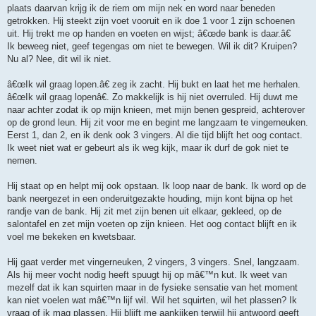
plaats daarvan krijg ik de riem om mijn nek en word naar beneden
getrokken. Hij steekt zijn voet vooruit en ik doe 1 voor 1 zijn schoenen
uit. Hij trekt me op handen en voeten en wijst; â€œde bank is daar.â€
Ik beweeg niet, geef tegengas om niet te bewegen. Wil ik dit? Kruipen?
Nu al? Nee, dit wil ik niet.
â€œIk wil graag lopen.â€ zeg ik zacht. Hij bukt en laat het me herhalen.
â€œIk wil graag lopenâ€. Zo makkelijk is hij niet overruled. Hij duwt me
naar achter zodat ik op mijn knieen, met mijn benen gespreid, achterover
op de grond leun. Hij zit voor me en begint me langzaam te vingerneuken.
Eerst 1, dan 2, en ik denk ook 3 vingers. Al die tijd blijft het oog contact.
Ik weet niet wat er gebeurt als ik weg kijk, maar ik durf de gok niet te
nemen.
Hij staat op en helpt mij ook opstaan. Ik loop naar de bank. Ik word op de
bank neergezet in een onderuitgezakte houding, mijn kont bijna op het
randje van de bank. Hij zit met zijn benen uit elkaar, gekleed, op de
salontafel en zet mijn voeten op zijn knieen. Het oog contact blijft en ik
voel me bekeken en kwetsbaar.
Hij gaat verder met vingerneuken, 2 vingers, 3 vingers. Snel, langzaam.
Als hij meer vocht nodig heeft spuugt hij op mâ€™n kut. Ik weet van
mezelf dat ik kan squirten maar in de fysieke sensatie van het moment
kan niet voelen wat mâ€™n lijf wil. Wil het squirten, wil het plassen? Ik
vraag of ik mag plassen. Hij blijft me aankijken terwijl hij antwoord geeft