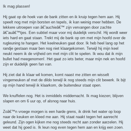
Ik mag plassen!
Hij gaat op de hoek van de bank zitten en ik kruip tegen hem aan. Hij
speelt nog met mijn borsten en tepels, ik kan weinig meer hebben. De
lekkere uitroepen van â€˜auchieâ€™ zijn vervangen door zachte
â€˜auâ€™tjes. Een subtiel maar voor mij duidelijk verschil. Hij wordt weer
iets hard en gaat staan. Trekt mij de bank op om met mijn hoofd over de
rugleuning te hangen. Het keelneuken gaat door. Ik heb heel lang op het
randje gestaan maar ben nog niet klaargekomen. Terwijl hij mijn keel
neukt neem ik de vrijheid om met mijn clit te spelen. Ik wou dat ik mijn
bullet had meegenomen!. Het gaat zo iets beter, maar mijn nek en hoofd
zijn er duidelijk geen fan van.
Hij ziet dat ik klaar wil komen, komt naast me zitten en wisselt
vingerneuken af met de dildo terwijl ik nog steeds mijn clit bewerk. Ik bijt
op mijn hand terwijl ik klaarkom, de buitendeur staat open.
We knuffelen nog. Het is inmiddels middernacht. Ik mag kiezen; blijven
slapen en om 6 uur op, of alsnog naar huis.
Zoâ€™n vroege morgen is een harde grens, ik drink het water op loop
naar de keuken en kleed me aan. Hij staat naakt tegen het aanrecht
geleund. Zijn ogen kijken me nog steeds recht aan zonder aarzelen. Hij
weet dat hij goed is. Ik leun nog even tegen hem aan en krijg een zoen.