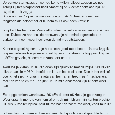
De serveerster vraagt of we nog koffie willen, allebei zeggen we nee.
Terwijl zij het pinapparaat haalt vraagt hij of ik achter hem aan rijd. Ik
twijfel niet, ik zeg ja.
Bij de autoâ€™s pakt ie me vast, grijpt mâ€™n haar en geeft een
tongzoen die belooft dat er bij hem thuis ook geen koffie is.
Ik rijd achter hem aan. Zoals altijd staat de autoradio aan en zing ik hard
mee. Dubbel zo hard nu, de zenuwen zijn niet minder geworden. Ik
parkeer en neem weer heel even de tijd met uitstappen.
Binnen begroet hij eerst zijn hond, een groot mooi beest. Daarna krijg ik
nog een intense tongzoen en gaat hij voor me staan. Ik krijg een klap in
mâ€™n gezicht, hij doet een stap naar achter.
â€œDoe je kleren uit.â€ Zijn ogen zijn gelocked met de mijne. We kijken
elkaar aan. In mâ€™n hoofd ben ik aan het beslissen. Doe ik het wel, of
doe ik het niet. Ik draai me iets van hem af en trek mâ€™n schoenen,
mâ€™n vestje en mâ€™n jurk uit. In mijn ondergoed kijk ik hem weer
aan.
Een opgetrokken wenkbrauw. â€œEn de rest.â€ Het zijn geen vragen.
Weer draai ik me iets van hem af en trek mijn bh en mijn kanten broekje
uit. Als ik me terugdraai pakt hij me vast en zoent me weer, voelt mijn lijf.
Ik hoor hem zijn riem afdoen en denk dat hij zich ook uit gaat kleden. In