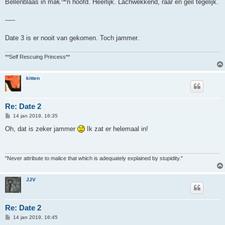
Bellenblaas in mâ€™n hoofd. Heerlijk. Lachwekkend, raar en geil tegelijk.
-----
Date 3 is er nooit van gekomen. Toch jammer.
**Self Rescuing Princess**
kitten
Re: Date 2
B
14 jan 2019, 16:35
e
r
Oh, dat is zeker jammer
Ik zat er helemaal in!
i
c
h
t
"Never attribute to malice that which is adequately explained by stupidity."
JJV
Re: Date 2
B
14 jan 2019, 16:45
e