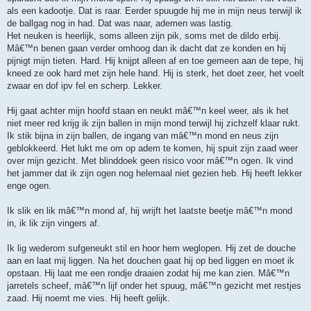
als een kadootje. Dat is raar. Eerder spuugde hij me in mijn neus terwijl ik
de ballgag nog in had. Dat was naar, ademen was lastig.
Het neuken is heerlijk, soms alleen zijn pik, soms met de dildo erbij.
Mâ€™n benen gaan verder omhoog dan ik dacht dat ze konden en hij
pijnigt mijn tieten. Hard. Hij knijpt alleen af en toe gemeen aan de tepe, hij
kneed ze ook hard met zijn hele hand. Hij is sterk, het doet zeer, het voelt
zwaar en dof ipv fel en scherp. Lekker.
Hij gaat achter mijn hoofd staan en neukt mâ€™n keel weer, als ik het
niet meer red krijg ik zijn ballen in mijn mond terwijl hij zichzelf klaar rukt.
Ik stik bijna in zijn ballen, de ingang van mâ€™n mond en neus zijn
geblokkeerd. Het lukt me om op adem te komen, hij spuit zijn zaad weer
over mijn gezicht. Met blinddoek geen risico voor mâ€™n ogen. Ik vind
het jammer dat ik zijn ogen nog helemaal niet gezien heb. Hij heeft lekker
enge ogen.
Ik slik en lik mâ€™n mond af, hij wrijft het laatste beetje mâ€™n mond
in, ik lik zijn vingers af.
Ik lig wederom sufgeneukt stil en hoor hem weglopen. Hij zet de douche
aan en laat mij liggen. Na het douchen gaat hij op bed liggen en moet ik
opstaan. Hij laat me een rondje draaien zodat hij me kan zien. Mâ€™n
jarretels scheef, mâ€™n lijf onder het spuug, mâ€™n gezicht met restjes
zaad. Hij noemt me vies. Hij heeft gelijk.