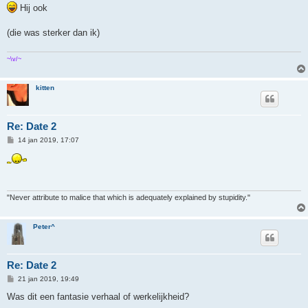
r
Hij ook
i
c
h
(die was sterker dan ik)
t
~\v/~
kitten
Re: Date 2
B
14 jan 2019, 17:07
e
r
i
c
h
t
"Never attribute to malice that which is adequately explained by stupidity."
Peter^
Re: Date 2
B
21 jan 2019, 19:49
e
r
Was dit een fantasie verhaal of werkelijkheid?
i