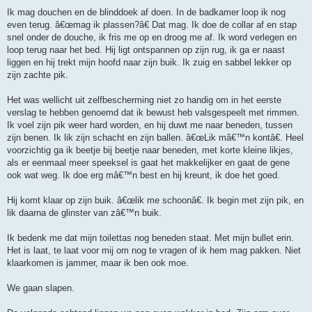
Ik mag douchen en de blinddoek af doen. In de badkamer loop ik nog
even terug. â€œmag ik plassen?â€ Dat mag. Ik doe de collar af en stap
snel onder de douche, ik fris me op en droog me af. Ik word verlegen en
loop terug naar het bed. Hij ligt ontspannen op zijn rug, ik ga er naast
liggen en hij trekt mijn hoofd naar zijn buik. Ik zuig en sabbel lekker op
zijn zachte pik.
Het was wellicht uit zelfbescherming niet zo handig om in het eerste
verslag te hebben genoemd dat ik bewust heb valsgespeelt met rimmen.
Ik voel zijn pik weer hard worden, en hij duwt me naar beneden, tussen
zijn benen. Ik lik zijn schacht en zijn ballen. â€œLik mâ€™n kontâ€. Heel
voorzichtig ga ik beetje bij beetje naar beneden, met korte kleine likjes,
als er eenmaal meer speeksel is gaat het makkelijker en gaat de gene
ook wat weg. Ik doe erg mâ€™n best en hij kreunt, ik doe het goed.
Hij komt klaar op zijn buik. â€œlik me schoonâ€. Ik begin met zijn pik, en
lik daarna de glinster van zâ€™n buik.
Ik bedenk me dat mijn toilettas nog beneden staat. Met mijn bullet erin.
Het is laat, te laat voor mij om nog te vragen of ik hem mag pakken. Niet
klaarkomen is jammer, maar ik ben ook moe.
We gaan slapen.