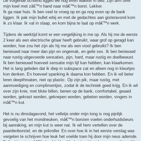
De volgende ochtend liggen we nog even wakker in bed. Zijn arm over
mijn keel met zâ€™n hand naar mâ€™n borst. Lekker.
Ik ga naar huis. Ik ben veel te vroeg op en ga nog even op de bank
liggen. Ik pak mijn bullet erbij en met de gedachtes aan gisteravond kom
ik zo klaar. Ik val in slaap, en kom bijna te laat op mâ€™n werk.
Tijdens de werktijd komt er een vergelijking in me op. Als hij me de eerste
2 keer als een electrische gitaar heeft gebruikt, waar grof op geragd kan
worden, hoe zou het zijn als hij me als een viool gebruikt? Ik ben
benieuwd naar meer dan pijn en ongemak, en geile sex. Ik ben benieuwd
naar rustig uitgevoerde sensaties, pijn, hard, maar rustig en doelbewust.
Ik ben benieuwd hoeveel sensatie mijn lijf kan hebben, kan klaarkomen.
Het is lang geleden dat ik diep in subspace zat en alleen nog in kleurtjes
kon denken. En hoeveel spanking ik daarna kon hebben. En ik wil beter
leren deepthroaten, niet op plastic. Op zijn pik, maar rustig, met
aanmoediging en complimentjes, zodat ik de techniek goed krijg. En ik wil
over zijn knie, met blote billen, benen op de bank, comfortabel, geaaid
worden, gekrast worden, geknepen worden, gebeten worden, vingers in
mâ€™n kut.
Het is nu dinsdagavond, het velletje onder mijn tong is nog pijnlijk
gevoelig van het mondneuken, mâ€™n borsten voelen onderhuidsbeurs
bij aanraking, en mijn kut is weer nat. Ik wil hem vertellen over de
paardenborstel, en de prikroller. En over hoe ik in het eerste verslag was
vergeten te schrijven hoe leuk het voelde toen hij door mijn neus ademde.