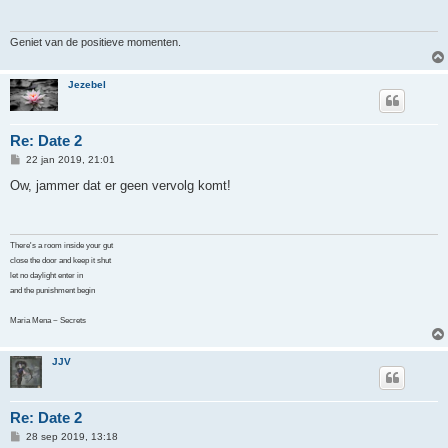
c
h
t
Geniet van de positieve momenten.
Jezebel
Re: Date 2
B
22 jan 2019, 21:01
e
r
Ow, jammer dat er geen vervolg komt!
i
c
h
t
There's a room inside your gut
close the door and keep it shut
let no daylight enter in
and the punishment begin
Maria Mena ~ Secrets
JJV
Re: Date 2
B
28 sep 2019, 13:18
e