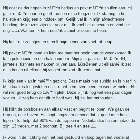
Hij doet de deur open in zâ€™n badjas en pakt mâ€™n spullen aan. Hij
grijpt mâ€™n haar en geeft me een ruige tongzoen. Ik sta nog in het
halletje en krijg een blinddoek om. Gelijk val ik in mijn afwachtende
houding, de keuzes zijn niet voor mij. Ik voel het gebeuren en vind het
eng. â€œWat ken ik hem nou?â€ schiet er door me heen.
Hij kust me zachtjes en streelt mijn benen van voet tot heup.
Hij pakt mâ€™n hand en leidt me naar het begin van de woonkamer. Ik
krijg polsboeien en een halsband om. Mijn jurk gaat uit. Mâ€™n BH,
jarretels, fishnets en hakken blijven aan. â€œBenen uit elkaarâ€ Ik zet
mijn benen uit elkaar, hij vingert me kort. Ik ben al nat.
Ik krijg een klap in mâ€™n gezicht. Deze maakt niet subbig en is niet fijn.
Mijn kaak is losgesloten en ik moet hem even heen en weer wiebelen. Hij
wil niet goed terug op zâ€™n plek. Deze blijf ik nog wel een paar dagen
voelen. Ik zeg hem dat dit te hard was, hij zal het onthouden.
Hij klikt de polsboeien aan elkaar vast en begint te lopen. We gaan de
trap op, naar boven. Hij loopt langzaam genoeg dat ik goed mee kan
lopen. Het helpt dat 90% van de trappen in Nederlandse huizen hetzelfde
zijn; 13 treden, met 2 bochten. Bij tree 4 en tree 11.
Ik word in de richting van het bed gestuurd en loop tegen het voeteind