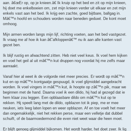
aan. â€œEr op, op je knieen.â€ Ik kruip op het bed en zit op mijn knieen,
hij doet me enkelboeien om, zet mijn knieen verder uit elkaar en zet mijn
enkels vast aan het bed. Ik krijg een zachte, goed bijtbare, ballgag in.
Mâ€™n hoofd en schouders worden naar beneden geduwt. De kont moet
omhoog.
Mijn armen worden langs mijn lijf, richting voeten, aan het bed vastgezet.
Ik vraag me af hoe ik kan â€˜afkloppenâ€™ nu ik aan alle kanten vast
gezet ben.
Ik blijf rustig en afwachtend zitten. Heb niet veel keus. Ik voel hem kijken
en voel het geil al uit mâ€™n kut druppen nog voordat hij me zelfs maar
aanraakt.
Vanaf hier al weet ik de volgorde niet meer precies. Er wordt op mâ€™n
kut en op mâ€™n kontgaatje gespuugd, ik voel glijmiddel aangebracht
worden. Ik voel vingers in mâ€™n kut, ik hoopte op zâ€™n pik, maar we
beginnen met de hand. Daarna voel ik een dildo, hij had al gezegd dat ie
hem klaar zou leggen. Een opblaasbare dildo om mâ€™n kut op te
rekken. Hij speelt lang met de dildo, opblazen tot ik piep, me er mee
neuken, iets leeg laten lopen en weer opblazen. Af en toe voelt het meer
dan ongemakkelijk, niet het rekken perse, maar een velletje dat dubbel
schuift, of de baarmoedermond die even niet weet waar die heen moet.
Er blijft genoeg glijmiddel bijkomen. Het wordt harder, het doet zeer. Ik lig