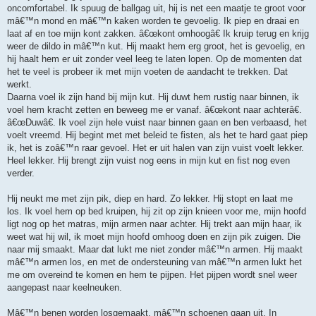
oncomfortabel. Ik spuug de ballgag uit, hij is net een maatje te groot voor
mâ€™n mond en mâ€™n kaken worden te gevoelig. Ik piep en draai en
laat af en toe mijn kont zakken. â€œkont omhoogâ€ Ik kruip terug en krijg
weer de dildo in mâ€™n kut. Hij maakt hem erg groot, het is gevoelig, en
hij haalt hem er uit zonder veel leeg te laten lopen. Op de momenten dat
het te veel is probeer ik met mijn voeten de aandacht te trekken. Dat
werkt.
Daarna voel ik zijn hand bij mijn kut. Hij duwt hem rustig naar binnen, ik
voel hem kracht zetten en beweeg me er vanaf. â€œkont naar achterâ€.
â€œDuwâ€. Ik voel zijn hele vuist naar binnen gaan en ben verbaasd, het
voelt vreemd. Hij begint met met beleid te fisten, als het te hard gaat piep
ik, het is zoâ€™n raar gevoel. Het er uit halen van zijn vuist voelt lekker.
Heel lekker. Hij brengt zijn vuist nog eens in mijn kut en fist nog even
verder.
Hij neukt me met zijn pik, diep en hard. Zo lekker. Hij stopt en laat me
los. Ik voel hem op bed kruipen, hij zit op zijn knieen voor me, mijn hoofd
ligt nog op het matras, mijn armen naar achter. Hij trekt aan mijn haar, ik
weet wat hij wil, ik moet mijn hoofd omhoog doen en zijn pik zuigen. Die
naar mij smaakt. Maar dat lukt me niet zonder mâ€™n armen. Hij maakt
mâ€™n armen los, en met de ondersteuning van mâ€™n armen lukt het
me om overeind te komen en hem te pijpen. Het pijpen wordt snel weer
aangepast naar keelneuken.
Mâ€™n benen worden losgemaakt, mâ€™n schoenen gaan uit. In