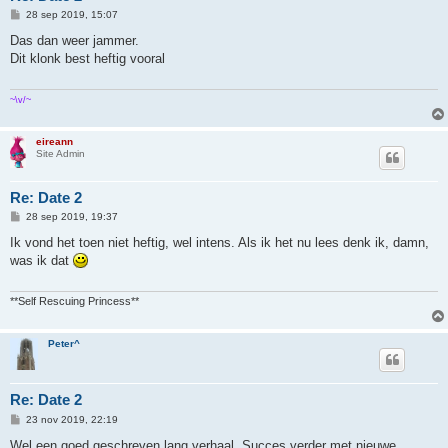
B
28 sep 2019, 15:07
e
r
Das dan weer jammer.
i
Dit klonk best heftig vooral
c
h
t
~\v/~
eireann
Site Admin
Re: Date 2
B
28 sep 2019, 19:37
e
r
Ik vond het toen niet heftig, wel intens. Als ik het nu lees denk ik, damn,
i
was ik dat
c
h
t
**Self Rescuing Princess**
Peter^
Re: Date 2
B
23 nov 2019, 22:19
e
r
Wel een goed geschreven lang verhaal. Succes verder met nieuwe