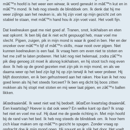
mâ€™n hoofd is het weer een wirwar, ik word geneukt in mâ€™n kut en in
mâ€™n mond. Ik heb nog steeds de blinddoek om. Ik denk dat hij me
weer zijlings aan het neuken is, als hij zijn voet op mijn gezicht zet om
stabiel te staan, met mâ€™n hand hou ik zijn voet vast. Het voelt fijn.
Dat keelneuken gaat me niet goed af. Tranen, snot, kokhalsen en eten
wat opkomt. Ik ben blij dat ik niet echt gespuugd heb, maar voel me
slecht. Pijpen, zuigen, pik in mijn mond is waar ik goed in ben. Her en der
onzeker over mâ€™n lijf of mâ€™n skills, maar nooit over pijpen. Niet
kunnen keelneuken is een faal. Ik vraag hem om even niet te stoten en
het me zelf te laten proberen. Het lukt nog niet helemaal, zodra zâ€™n
pik diep genoeg zit moet ik alsnog kokhalsen, en hij stoot toch nog even
door. Ik heb op de grond gezeten met zijn pik in mijn mond, en als we
daarna weer op het bed zijn ligt hij op zijn terwijl ik het weer probeer. Hij
blijft doorstoten, en ik ben gefrustreerd aan het raken. Hoe kan ik het nou
goed leren als hij het steeds forceert? Ik ben erg dicht bij boos zitten
mokken als hij stopt met stoten en mij weer laat pijpen, en zâ€™n ballen
likken.
â€œdraaienâ€. Ik weet niet wat hij bedoelt. â€œEen kwartslag draaienâ€.
Een kwartslag? Hoever is dat ook weer? En welke kant op dan? Ik snap
het niet en voel me suf. Hij duwt me de goede richting in. Met mijn hoofd
bij de rand van het bed. Ik heb nog steeds de blinddoek om. Ik hoor hem
zich klaar maken om op mâ€™n gezicht te spugen. Zonder vraag op
opdracht doe ik mijn mond open. Hij spuugt en ik slik het door. Het voelt