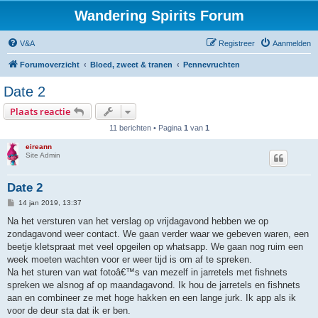
Wandering Spirits Forum
V&A
Registreer
Aanmelden
Forumoverzicht
Bloed, zweet & tranen
Pennevruchten
Date 2
Plaats reactie
11 berichten • Pagina
1
van
1
eireann
Site Admin
Date 2
B
14 jan 2019, 13:37
e
r
Na het versturen van het verslag op vrijdagavond hebben we op
i
zondagavond weer contact. We gaan verder waar we gebeven waren, een
c
h
beetje kletspraat met veel opgeilen op whatsapp. We gaan nog ruim een
t
week moeten wachten voor er weer tijd is om af te spreken.
Na het sturen van wat fotoâ€™s van mezelf in jarretels met fishnets
spreken we alsnog af op maandagavond. Ik hou de jarretels en fishnets
aan en combineer ze met hoge hakken en een lange jurk. Ik app als ik
voor de deur sta dat ik er ben.