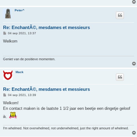
Peter^
Re: EnchantÃ©, mesdames et messieurs
B
04 sep 2021, 13:37
e
r
Welkom
i
c
h
t
Geniet van de positieve momenten.
Mack
Re: EnchantÃ©, mesdames et messieurs
B
04 sep 2021, 13:39
e
r
Welkom!
i
En contact maken is de laatste 1 1/2 jaar een beetje een dingetje geloof
c
h
ik.
t
I'm whelmed. Not overwhelmed, not underwhelmed, just the right amount of whelmed.