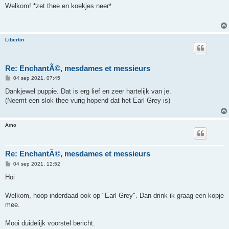
r
Welkom! *zet thee en koekjes neer*
i
c
h
t
Libertin
Re: EnchantÃ©, mesdames et messieurs
B
04 sep 2021, 07:45
e
r
Dankjewel puppie. Dat is erg lief en zeer hartelijk van je.
i
(Neemt een slok thee vurig hopend dat het Earl Grey is)
c
h
t
Arno
Re: EnchantÃ©, mesdames et messieurs
B
04 sep 2021, 12:52
e
r
Hoi
i
c
h
Welkom, hoop inderdaad ook op "Earl Grey". Dan drink ik graag een kopje
t
mee.
Mooi duidelijk voorstel bericht.