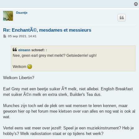
h
t
Daantje
Re: EnchantÃ©, mesdames et messieurs
B
05 sep 2021, 14:41
e
r
i
eireann
schreef:
↑
c
h
Nee, geen earl grey met melk!? Getsiederrie! ugh!
t
Welkom
Welkom Libertin?
Earl Grey met een beetje suiker Ã³f melk, niet allebei. English Breakfast
met suiker Ã©n melk en extra sterk, Builder's Tea dus.
Munches zijn toch wel de plek om wat mensen te leren kennen, maar
gewoon hier op het forum mee kletsen over van alles en nog wat is ook al
wat.
Vertel eens wat meer over jezelf: Speel je een muziekinstrument? Heb je
hobby's? Welk radiostation staat er op tijdens het werk?