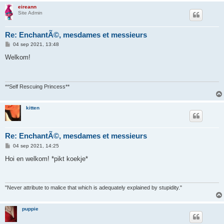
eireann
Site Admin
Re: EnchantÃ©, mesdames et messieurs
B
04 sep 2021, 13:48
e
r
Welkom!
i
c
h
t
**Self Rescuing Princess**
kitten
Re: EnchantÃ©, mesdames et messieurs
B
04 sep 2021, 14:25
e
r
Hoi en welkom! *pikt koekje*
i
c
h
t
"Never attribute to malice that which is adequately explained by stupidity."
puppie