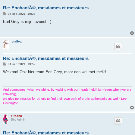
Re: EnchantÃ©, mesdames et messieurs
B
04 sep 2021, 15:38
e
r
Earl Grey is mijn favoriet :-)
i
c
h
t
thaliya
Re: EnchantÃ©, mesdames et messieurs
B
04 sep 2021, 19:59
e
r
Welkom! Ook hier team Earl Grey, maar dan wel met melk!
i
c
h
t
And sometimes, when we shine, by walking with our heads held high (even when we are
crawling),
we give permission for others to find their own path of erotic authenticity as well -
Lee
Harrington
eireann
Site Admin
Re: EnchantÃ©, mesdames et messieurs