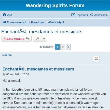
Wandering Spirits Forum
V&A
Registreer
Aanmelden
Forumoverzicht
Praethuys
Who's Who?
EnchantÃ©, mesdames et messieurs
Plaats reactie
1
2
Volgende
30 berichten
Libertin
EnchantÃ©, mesdames et messieurs
B
03 sep 2021, 23:56
e
r
Hoi allemaal,
i
c
h
Ik ben Libertin (een bijna 50 jarige man) en heb me bij dit forum
t
aangemeld om me eens wat meer te verdiepen in de wondere wereld van
de BDSM en om gelijkgestemden te ontmoeten. Ik ben een redelijk
ervaren Dominant en in mijn relatie(s) heb ik al behoorlijk wat mogen
experimeneteren, maar het waren over het algemeen vanilla relaties die