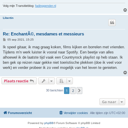
Volg mijn Transitieblog:
fadinggender.nl
Libertin
Re: EnchantÃ©, mesdames et messieurs
B
05 sep 2021, 15:25
e
r
Ik speel gitaar, ik mag graag koken, films kijken en borrelen met vrienden.
i
Tijdens m'n werk luister ik vooral naar Spotify. Een beetje van alles
c
h
alhoewel ik de laatste tijd vaak een Countryrock playlist op heb staan. Ik
t
ben gek op reizen naar gekke niet toeristische plekken (doe ik veel voor
werk) en verder probeer ik zo veel mogelijk van het leven te genieten.
Plaats reactie
1
2
Volgende
30 berichten
Ga naar
Forumoverzicht
Verwijder cookies
Alle tijden zijn
UTC+02:00
Powered by
phpBB
® Forum Software © phpBB Limited