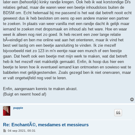
later een (behoorlijk) kinky randje kregen. Ook heb ik wat korstondige D/s
relaties gehad, maar die waren weer een beetje inhoudsloos buiten de
BDSM om. Echt helemaal bij me passend is het wat dat betreft nooit echt
geweest dus ik heb besloten om eens op een andere manier een partner
te zoeken. In plaats van weer vanilla met een randje dacht ik gelijk maar
iemand te zoeken met dropsmaak en inhoud als het ware. Hoe en waar
weet ik alleen nog niet zo goed. Ik heb recent een zeer lange relatie
bÃ«eindigd en ben me online wat aan het orienteren, maar ik vind het
best wel lastig om een beetje aansluiting te vinden. Ik zie mezelf
bijvoorbeeld niet zo 123 in m'n eentje naar een munch of een feestje
gaan. Dat heeft ook een beetje met mijn werk te maken, wat dat betreft
heb ik het mezelf niet makkelijk gemaakt. Enfin, ik hoop dus hier een
beetje te leren hoe ik eventueel iemand kan ontmoeten en sowieso wat te
babbelen met gelijkgestemden. Zoals gezegd ben ik niet onervaren, maar
er valt ongetwijfeld nog veel te leren.
Enfin, aangenaam kennis te maken alvast.
(Buigt en neemt hoed af)
puppie
Re: EnchantÃ©, mesdames et messieurs
B
04 sep 2021, 00:31
e