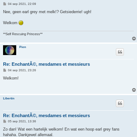
B
04 sep 2021, 22:09
e
r
Nee, geen earl grey met melk!? Getsiederrie! ugh!
i
c
h
Welkom
t
**Self Rescuing Princess**
Pien
Re: EnchantÃ©, mesdames et messieurs
B
04 sep 2021, 23:26
e
r
Welkom!
i
c
h
t
Libertin
Re: EnchantÃ©, mesdames et messieurs
B
05 sep 2021, 13:36
e
r
Zo dan! Wat een hartelijk welkom! En wat een hoop earl grey fans
i
hahaha. Dankjewel allemaal.
c