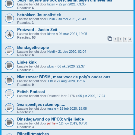
Sexy lingerie die ook beschermt tegen urineverlies
Laatste bericht door
kitten
«
22 jun 2021, 09:35
Reacties:
6
betrokken Journalistiek
Laatste bericht door
Heidi
«
30 mei 2021, 23:43
Reacties:
1
Proizvod - Justin Zeit
Laatste bericht door
kitten
«
04 mar 2021, 19:05
Reacties:
53
1
2
3
4
Bondagetherapie
Laatste bericht door
Heidi
«
21 dec 2020, 02:04
Reacties:
6
Linke kink
Laatste bericht door
pluis
«
06 okt 2020, 22:37
Reacties:
1
Niet zozeer BDSM, maar voor de poly's onder ons
Laatste bericht door
JJV
«
27 aug 2020, 15:16
Reacties:
9
Fetish Podcast
Laatste bericht door
Deleted User 2176
«
05 jun 2020, 17:24
Sex speeltjes raken op.....
Laatste bericht door
tessie
«
19 feb 2020, 18:08
Reacties:
1
Dinsdagavond op NPO3: vrije liefde
Laatste bericht door
juffie
«
12 nov 2019, 08:30
Reacties:
3
Rijpeflirtmatches