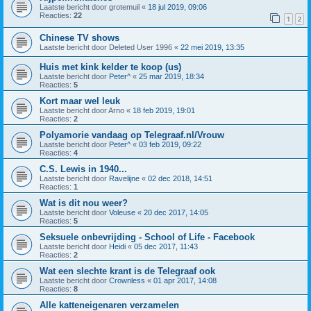
Laatste bericht door
grotemuil
«
18 jul 2019, 09:06
Reacties:
22
1
2
Chinese TV shows
Laatste bericht door
Deleted User 1996
«
22 mei 2019, 13:35
Huis met kink kelder te koop (us)
Laatste bericht door
Peter^
«
25 mar 2019, 18:34
Reacties:
5
Kort maar wel leuk
Laatste bericht door
Arno
«
18 feb 2019, 19:01
Reacties:
2
Polyamorie vandaag op Telegraaf.nl/Vrouw
Laatste bericht door
Peter^
«
03 feb 2019, 09:22
Reacties:
4
C.S. Lewis in 1940...
Laatste bericht door
Ravelijne
«
02 dec 2018, 14:51
Reacties:
1
Wat is dit nou weer?
Laatste bericht door
Voleuse
«
20 dec 2017, 14:05
Reacties:
5
Seksuele onbevrijding - School of Life - Facebook
Laatste bericht door
Heidi
«
05 dec 2017, 11:43
Reacties:
2
Wat een slechte krant is de Telegraaf ook
Laatste bericht door
Crownless
«
01 apr 2017, 14:08
Reacties:
8
Alle katteneigenaren verzamelen