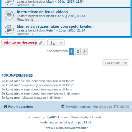
Laatste bericht door
Mack
«
06 jan 2017, 11:54
Reacties:
11
Instructieve en leuke videos
Laatste bericht door
kitten
«
12 aug 2016, 00:33
Reacties:
1
Manier van ruziemaken voorspeld kwalen.
Laatste bericht door
Peter^
«
18 jun 2016, 21:14
Reacties:
1
Nieuw onderwerp
1
2
Volgende
27 onderwerpen
Ga naar
FORUMPERMISSIES
Je
kunt niet
nieuwe berichten plaatsen in dit forum
Je
kunt niet
reageren op onderwerpen in dit forum
Je
kunt niet
je eigen berichten wijzigen in dit forum
Je
kunt niet
je eigen berichten verwijderen in dit forum
Je
kunt geen
bijlagen plaatsen in dit forum
Forumoverzicht
Verwijder cookies
Alle tijden zijn
UTC+02:00
Powered by
phpBB
® Forum Software © phpBB Limited
Nederlandse vertaling door
phpBB.nl
.
Privacy
|
Gebruikersvoorwaarden