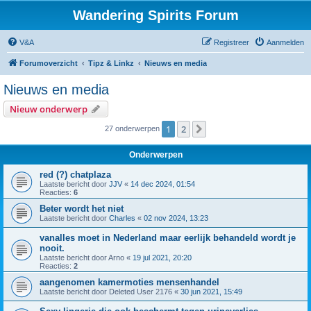
Wandering Spirits Forum
V&A
Registreer
Aanmelden
Forumoverzicht
Tipz & Linkz
Nieuws en media
Nieuws en media
Nieuw onderwerp
1
2
Volgende
27 onderwerpen
Onderwerpen
red (?) chatplaza
Laatste bericht door
JJV
«
14 dec 2024, 01:54
Reacties:
6
Beter wordt het niet
Laatste bericht door
Charles
«
02 nov 2024, 13:23
vanalles moet in Nederland maar eerlijk behandeld wordt je
nooit.
Laatste bericht door
Arno
«
19 jul 2021, 20:20
Reacties:
2
aangenomen kamermoties mensenhandel
Laatste bericht door
Deleted User 2176
«
30 jun 2021, 15:49