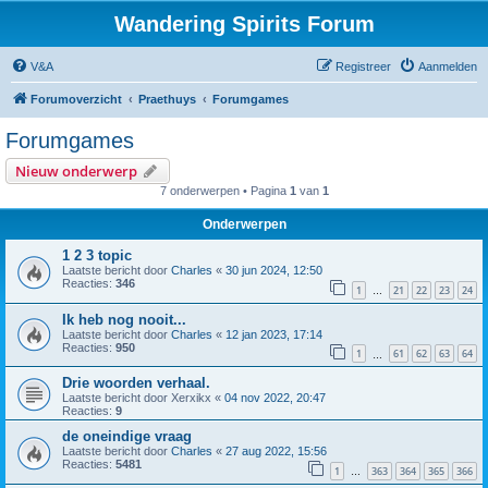
Wandering Spirits Forum
V&A
Registreer
Aanmelden
Forumoverzicht
Praethuys
Forumgames
Forumgames
Nieuw onderwerp
7 onderwerpen • Pagina
1
van
1
Onderwerpen
1 2 3 topic
Laatste bericht door
Charles
«
30 jun 2024, 12:50
Reacties:
346
1
21
22
23
24
…
Ik heb nog nooit...
Laatste bericht door
Charles
«
12 jan 2023, 17:14
Reacties:
950
1
61
62
63
64
…
Drie woorden verhaal.
Laatste bericht door
Xerxikx
«
04 nov 2022, 20:47
Reacties:
9
de oneindige vraag
Laatste bericht door
Charles
«
27 aug 2022, 15:56
Reacties:
5481
1
363
364
365
366
…