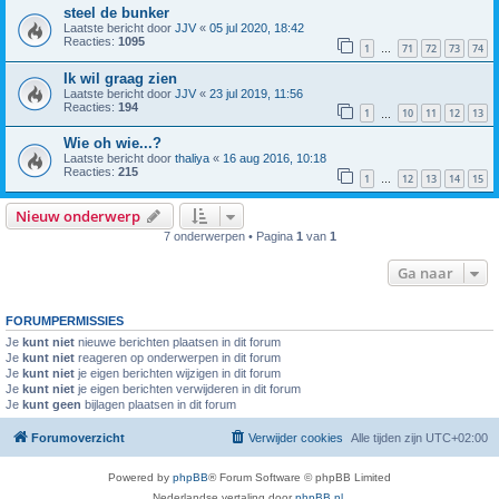
steel de bunker
Laatste bericht door
JJV
«
05 jul 2020, 18:42
Reacties:
1095
1
71
72
73
74
…
Ik wil graag zien
Laatste bericht door
JJV
«
23 jul 2019, 11:56
Reacties:
194
1
10
11
12
13
…
Wie oh wie...?
Laatste bericht door
thaliya
«
16 aug 2016, 10:18
Reacties:
215
1
12
13
14
15
…
Nieuw onderwerp
7 onderwerpen • Pagina
1
van
1
Ga naar
FORUMPERMISSIES
Je
kunt niet
nieuwe berichten plaatsen in dit forum
Je
kunt niet
reageren op onderwerpen in dit forum
Je
kunt niet
je eigen berichten wijzigen in dit forum
Je
kunt niet
je eigen berichten verwijderen in dit forum
Je
kunt geen
bijlagen plaatsen in dit forum
Forumoverzicht
Verwijder cookies
Alle tijden zijn
UTC+02:00
Powered by
phpBB
® Forum Software © phpBB Limited
Nederlandse vertaling door
phpBB.nl
.