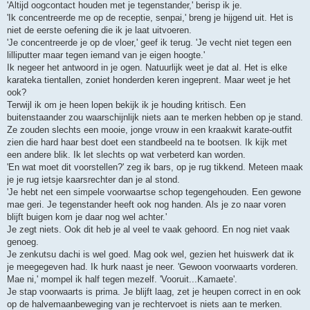
'Altijd oogcontact houden met je tegenstander,' berisp ik je.
'Ik concentreerde me op de receptie, senpai,' breng je hijgend uit. Het is
niet de eerste oefening die ik je laat uitvoeren.
'Je concentreerde je op de vloer,' geef ik terug. 'Je vecht niet tegen een
lilliputter maar tegen iemand van je eigen hoogte.'
Ik negeer het antwoord in je ogen. Natuurlijk weet je dat al. Het is elke
karateka tientallen, zoniet honderden keren ingeprent. Maar weet je het
ook?
Terwijl ik om je heen lopen bekijk ik je houding kritisch. Een
buitenstaander zou waarschijnlijk niets aan te merken hebben op je stand.
Ze zouden slechts een mooie, jonge vrouw in een kraakwit karate-outfit
zien die hard haar best doet een standbeeld na te bootsen. Ik kijk met
een andere blik. Ik let slechts op wat verbeterd kan worden.
'En wat moet dit voorstellen?' zeg ik bars, op je rug tikkend. Meteen maak
je je rug ietsje kaarsrechter dan je al stond.
'Je hebt net een simpele voorwaartse schop tegengehouden. Een gewone
mae geri. Je tegenstander heeft ook nog handen. Als je zo naar voren
blijft buigen kom je daar nog wel achter.'
Je zegt niets. Ook dit heb je al veel te vaak gehoord. En nog niet vaak
genoeg.
Je zenkutsu dachi is wel goed. Mag ook wel, gezien het huiswerk dat ik
je meegegeven had. Ik hurk naast je neer. 'Gewoon voorwaarts vorderen.
Mae ni,' mompel ik half tegen mezelf. 'Vooruit...Kamaete'.
Je stap voorwaarts is prima. Je blijft laag, zet je heupen correct in en ook
op de halvemaanbeweging van je rechtervoet is niets aan te merken.