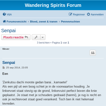
Wandering Spirits Forum
V&A
Registreer
Aanmelden
Forumoverzicht
Bloed, zweet & tranen
Pennevruchten
Senpai
Plaats reactie
3 berichten • Pagina
1
van
1
Wever
Senpai
B
25 sep 2014, 23:05
e
r
Een
i
c
h
'Zenkutsu dachi morote gedan barai...kamaete!'
t
Als een pijl uit een boog schiet je in de voorwaartse houding. Je
linkervoet staat stevig op de grond, linkervuist perfect boven die knie
geplaatst. Je staat met je schouders gedraaid (hanmi), je rug is recht en
ook je rechtervoet staat goed verankerd. Toch ben ik niet helemaal
tevreden.