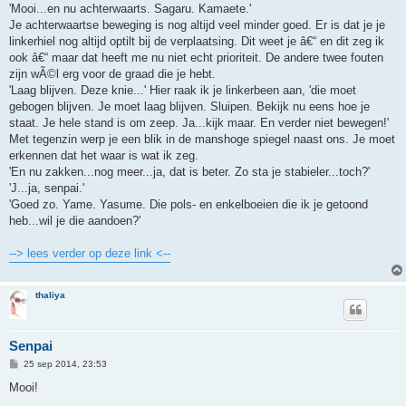
'Mooi...en nu achterwaarts. Sagaru. Kamaete.'
Je achterwaartse beweging is nog altijd veel minder goed. Er is dat je je
linkerhiel nog altijd optilt bij de verplaatsing. Dit weet je â€“ en dit zeg ik
ook â€“ maar dat heeft me nu niet echt prioriteit. De andere twee fouten
zijn wÃ©l erg voor de graad die je hebt.
'Laag blijven. Deze knie...' Hier raak ik je linkerbeen aan, 'die moet
gebogen blijven. Je moet laag blijven. Sluipen. Bekijk nu eens hoe je
staat. Je hele stand is om zeep. Ja...kijk maar. En verder niet bewegen!'
Met tegenzin werp je een blik in de manshoge spiegel naast ons. Je moet
erkennen dat het waar is wat ik zeg.
'En nu zakken...nog meer...ja, dat is beter. Zo sta je stabieler...toch?'
'J...ja, senpai.'
'Goed zo. Yame. Yasume. Die pols- en enkelboeien die ik je getoond
heb...wil je die aandoen?'
--> lees verder op deze link <--
thaliya
Senpai
B
25 sep 2014, 23:53
e
r
Mooi!
i