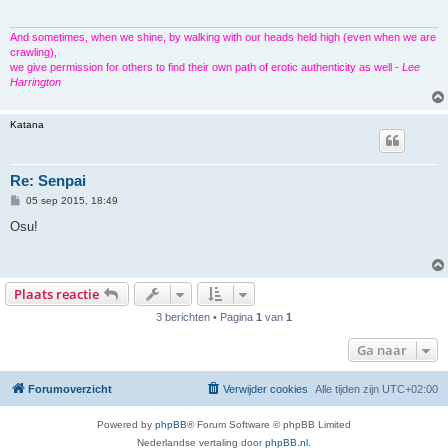
c
h
t
And sometimes, when we shine, by walking with our heads held high (even when we are
crawling),
we give permission for others to find their own path of erotic authenticity as well -
Lee
Harrington
Katana
Re: Senpai
B
05 sep 2015, 18:49
e
r
Osu!
i
c
h
t
Plaats reactie
3 berichten • Pagina
1
van
1
Ga naar
Forumoverzicht
Verwijder cookies
Alle tijden zijn
UTC+02:00
Powered by
phpBB
® Forum Software © phpBB Limited
Nederlandse vertaling door
phpBB.nl
.