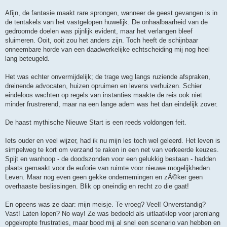
Afijn, de fantasie maakt rare sprongen, wanneer de geest gevangen is in
de tentakels van het vastgelopen huwelijk. De onhaalbaarheid van de
gedroomde doelen was pijnlijk evident, maar het verlangen bleef
sluimeren. Ooit, ooit zou het anders zijn. Toch heeft de schijnbaar
onneembare horde van een daadwerkelijke echtscheiding mij nog heel
lang beteugeld.
Het was echter onvermijdelijk; de trage weg langs ruziende afspraken,
dreinende advocaten, huizen opruimen en levens verhuizen. Schier
eindeloos wachten op regels van instanties maakte de reis ook niet
minder frustrerend, maar na een lange adem was het dan eindelijk zover.
De haast mythische Nieuwe Start is een reeds voldongen feit.
Iets ouder en veel wijzer, had ik nu mijn les toch wel geleerd. Het leven is
simpelweg te kort om verzand te raken in een net van verkeerde keuzes.
Spijt en wanhoop - de doodszonden voor een gelukkig bestaan - hadden
plaats gemaakt voor de euforie van ruimte voor nieuwe mogelijkheden.
Leven. Maar nog even geen gekke ondernemingen en zÃ©ker geen
overhaaste beslissingen. Blik op oneindig en recht zo die gaat!
En opeens was ze daar: mijn meisje. Te vroeg? Veel! Onverstandig?
Vast! Laten lopen? No way! Ze was bedoeld als uitlaatklep voor jarenlang
opgekropte frustraties, maar bood mij al snel een scenario van hebben en