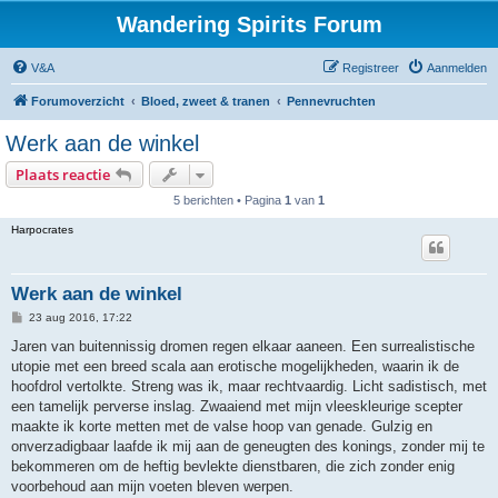
Wandering Spirits Forum
V&A
Registreer
Aanmelden
Forumoverzicht
Bloed, zweet & tranen
Pennevruchten
Werk aan de winkel
Plaats reactie
5 berichten • Pagina
1
van
1
Harpocrates
Werk aan de winkel
B
23 aug 2016, 17:22
e
r
Jaren van buitennissig dromen regen elkaar aaneen. Een surrealistische
i
utopie met een breed scala aan erotische mogelijkheden, waarin ik de
c
h
hoofdrol vertolkte. Streng was ik, maar rechtvaardig. Licht sadistisch, met
t
een tamelijk perverse inslag. Zwaaiend met mijn vleeskleurige scepter
maakte ik korte metten met de valse hoop van genade. Gulzig en
onverzadigbaar laafde ik mij aan de geneugten des konings, zonder mij te
bekommeren om de heftig bevlekte dienstbaren, die zich zonder enig
voorbehoud aan mijn voeten bleven werpen.