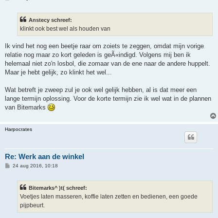
e
r
i
Anstecy schreef:
c
h
klinkt ook best wel als houden van
t
Ik vind het nog een beetje raar om zoiets te zeggen, omdat mijn vorige
relatie nog maar zo kort geleden is geÃ«indigd. Volgens mij ben ik
helemaal niet zo'n losbol, die zomaar van de ene naar de andere huppelt.
Maar je hebt gelijk, zo klinkt het wel...
Wat betreft je zweep zul je ook wel gelijk hebben, al is dat meer een
lange termijn oplossing. Voor de korte termijn zie ik wel wat in de plannen
van Bitemarks
Harpocrates
Re: Werk aan de winkel
B
24 aug 2016, 10:18
e
r
i
Bitemarks^ )t( schreef:
c
h
Voetjes laten masseren, koffie laten zetten en bedienen, een goede
t
pijpbeurt.