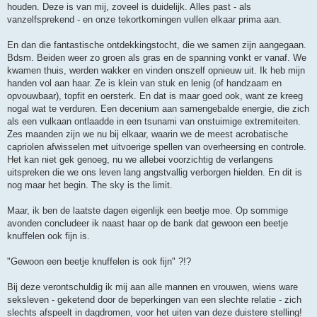
houden. Deze is van mij, zoveel is duidelijk. Alles past - als
vanzelfsprekend - en onze tekortkomingen vullen elkaar prima aan.
En dan die fantastische ontdekkingstocht, die we samen zijn aangegaan.
Bdsm. Beiden weer zo groen als gras en de spanning vonkt er vanaf. We
kwamen thuis, werden wakker en vinden onszelf opnieuw uit. Ik heb mijn
handen vol aan haar. Ze is klein van stuk en lenig (of handzaam en
opvouwbaar), topfit en oersterk. En dat is maar goed ook, want ze kreeg
nogal wat te verduren. Een decenium aan samengebalde energie, die zich
als een vulkaan ontlaadde in een tsunami van onstuimige extremiteiten.
Zes maanden zijn we nu bij elkaar, waarin we de meest acrobatische
capriolen afwisselen met uitvoerige spellen van overheersing en controle.
Het kan niet gek genoeg, nu we allebei voorzichtig de verlangens
uitspreken die we ons leven lang angstvallig verborgen hielden. En dit is
nog maar het begin. The sky is the limit.
Maar, ik ben de laatste dagen eigenlijk een beetje moe. Op sommige
avonden concludeer ik naast haar op de bank dat gewoon een beetje
knuffelen ook fijn is.
"Gewoon een beetje knuffelen is ook fijn" ?!?
Bij deze verontschuldig ik mij aan alle mannen en vrouwen, wiens ware
seksleven - geketend door de beperkingen van een slechte relatie - zich
slechts afspeelt in dagdromen, voor het uiten van deze duistere stelling!