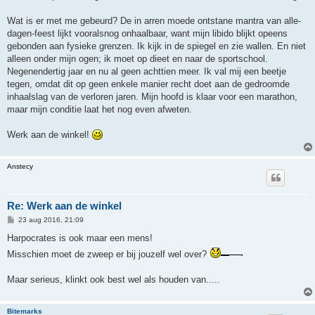
Wat is er met me gebeurd? De in arren moede ontstane mantra van alle-
dagen-feest lijkt vooralsnog onhaalbaar, want mijn libido blijkt opeens
gebonden aan fysieke grenzen. Ik kijk in de spiegel en zie wallen. En niet
alleen onder mijn ogen; ik moet op dieet en naar de sportschool.
Negenendertig jaar en nu al geen achttien meer. Ik val mij een beetje
tegen, omdat dit op geen enkele manier recht doet aan de gedroomde
inhaalslag van de verloren jaren. Mijn hoofd is klaar voor een marathon,
maar mijn conditie laat het nog even afweten.
Werk aan de winkel!
Anstecy
Re: Werk aan de winkel
B
23 aug 2016, 21:09
e
r
Harpocrates is ook maar een mens!
i
Misschien moet de zweep er bij jouzelf wel over?
c
h
t
Maar serieus, klinkt ook best wel als houden van.....
Bitemarks