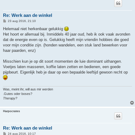
Re: Werk aan de winkel
B
23 aug 2016, 21:10
e
r
Helemaal niet herkenbaar gelukkig
i
Het hoort er allemaal bij. Inmiddels 40 jaar oud, heb ik ook vaak avonden
c
h
dat de energie even op is. Gelukkig heeft mijn vriendin hobbies die goed
t
voor mijn conditie zijn. (honden wandelen, een stuk land bewerken voor
haar paarden, enz)
Misschien kun je op dit soort momenten de luie dominant uithangen.
Voetjes laten masseren, koffie laten zetten en bedienen, een goede
pijpbeurt. Eigenlijk heb je daar op een bepaalde leeftijd gewoon recht op
Was, meint ihr, will aus mir werden
.Gutes oder boses?
Therapy?
Harpocrates
Re: Werk aan de winkel
B
24 aug 2016, 10:17