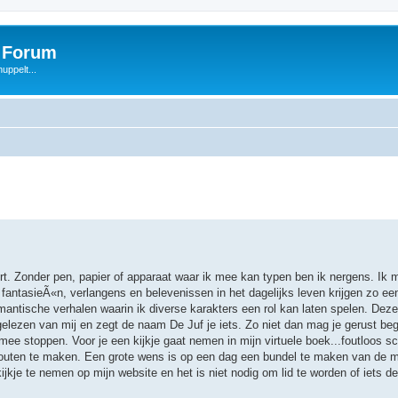
s Forum
uppelt...
oort. Zonder pen, papier of apparaat waar ik mee kan typen ben ik nergens. Ik m
 fantasieÃ«n, verlangens en belevenissen in het dagelijks leven krijgen zo een
mantische verhalen waarin ik diverse karakters een rol kan laten spelen. Deze
gelezen van mij en zegt de naam De Juf je iets. Zo niet dan mag je gerust be
 mee stoppen. Voor je een kijkje gaat nemen in mijn virtuele boek...foutloos s
fouten te maken. Een grote wens is op een dag een bundel te maken van de mo
jkje te nemen op mijn website en het is niet nodig om lid te worden of iets der