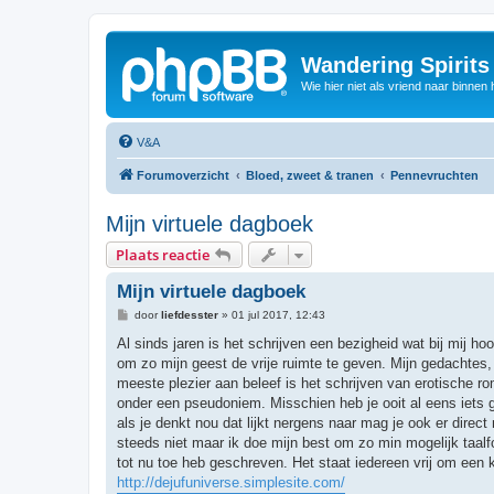
Wandering Spirit
Wie hier niet als vriend naar binnen h
V&A
Forumoverzicht
Bloed, zweet & tranen
Pennevruchten
Mijn virtuele dagboek
Plaats reactie
Mijn virtuele dagboek
B
door
liefdesster
»
01 jul 2017, 12:43
e
r
Al sinds jaren is het schrijven een bezigheid wat bij mij h
i
om zo mijn geest de vrije ruimte te geven. Mijn gedachtes,
c
h
meeste plezier aan beleef is het schrijven van erotische ro
t
onder een pseudoniem. Misschien heb je ooit al eens iets 
als je denkt nou dat lijkt nergens naar mag je ook er direct
steeds niet maar ik doe mijn best om zo min mogelijk taal
tot nu toe heb geschreven. Het staat iedereen vrij om een ki
http://dejufuniverse.simplesite.com/