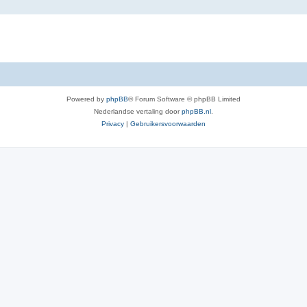
Powered by
phpBB
® Forum Software © phpBB Limited
Nederlandse vertaling door
phpBB.nl
.
Privacy
|
Gebruikersvoorwaarden