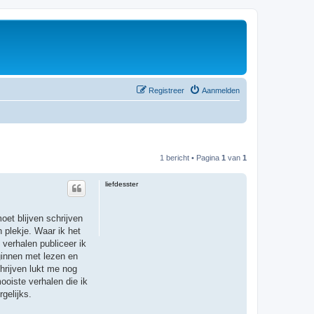
Registreer
Aanmelden
1 bericht • Pagina
1
van
1
liefdesster
oet blijven schrijven
 plekje. Waar ik het
 verhalen publiceer ik
ginnen met lezen en
chrijven lukt me nog
oiste verhalen die ik
gelijks.