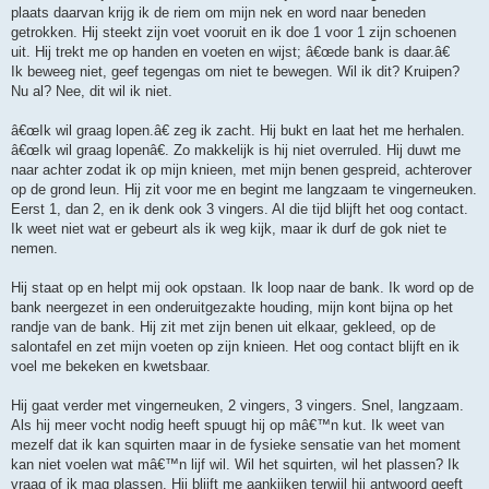
plaats daarvan krijg ik de riem om mijn nek en word naar beneden
getrokken. Hij steekt zijn voet vooruit en ik doe 1 voor 1 zijn schoenen
uit. Hij trekt me op handen en voeten en wijst; â€œde bank is daar.â€
Ik beweeg niet, geef tegengas om niet te bewegen. Wil ik dit? Kruipen?
Nu al? Nee, dit wil ik niet.
â€œIk wil graag lopen.â€ zeg ik zacht. Hij bukt en laat het me herhalen.
â€œIk wil graag lopenâ€. Zo makkelijk is hij niet overruled. Hij duwt me
naar achter zodat ik op mijn knieen, met mijn benen gespreid, achterover
op de grond leun. Hij zit voor me en begint me langzaam te vingerneuken.
Eerst 1, dan 2, en ik denk ook 3 vingers. Al die tijd blijft het oog contact.
Ik weet niet wat er gebeurt als ik weg kijk, maar ik durf de gok niet te
nemen.
Hij staat op en helpt mij ook opstaan. Ik loop naar de bank. Ik word op de
bank neergezet in een onderuitgezakte houding, mijn kont bijna op het
randje van de bank. Hij zit met zijn benen uit elkaar, gekleed, op de
salontafel en zet mijn voeten op zijn knieen. Het oog contact blijft en ik
voel me bekeken en kwetsbaar.
Hij gaat verder met vingerneuken, 2 vingers, 3 vingers. Snel, langzaam.
Als hij meer vocht nodig heeft spuugt hij op mâ€™n kut. Ik weet van
mezelf dat ik kan squirten maar in de fysieke sensatie van het moment
kan niet voelen wat mâ€™n lijf wil. Wil het squirten, wil het plassen? Ik
vraag of ik mag plassen. Hij blijft me aankijken terwijl hij antwoord geeft