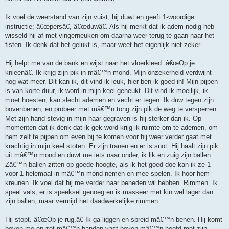
Ik voel de weerstand van zijn vuist, hij duwt en geeft 1-woordige
instructie; â€œpersâ€, â€œduwâ€. Als hij merkt dat ik adem nodig heb
wisseld hij af met vingerneuken om daarna weer terug te gaan naar het
fisten. Ik denk dat het gelukt is, maar weet het eigenlijk niet zeker.
Hij helpt me van de bank en wijst naar het vloerkleed. â€œOp je
knieenâ€. Ik krijg zijn pik in mâ€™n mond. Mijn onzekerheid verdwijnt
nog wat meer. Dit kan ik, dit vind ik leuk, hier ben ik goed in! Mijn pijpen
is van korte duur, ik word in mijn keel geneukt. Dit vind ik moeilijk, ik
moet hoesten, kan slecht ademen en vecht er tegen. Ik duw tegen zijn
bovenbenen, en probeer met mâ€™n tong zijn pik de weg te versperren.
Met zijn hand stevig in mijn haar gegraven is hij sterker dan ik. Op
momenten dat ik denk dat ik gek word krijg ik ruimte om te ademen, om
hem zelf te pijpen om even bij te komen voor hij weer verder gaat met
krachtig in mijn keel stoten. Er zijn tranen en er is snot. Hij haalt zijn pik
uit mâ€™n mond en duwt me iets naar onder, ik lik en zuig zijn ballen.
Zâ€™n ballen zitten op goede hoogte, als ik het goed doe kan ik ze 1
voor 1 helemaal in mâ€™n mond nemen en mee spelen. Ik hoor hem
kreunen. Ik voel dat hij me verder naar beneden wil hebben. Rimmen. Ik
speel vals, er is speeksel genoeg en ik masseer met kin wel lager dan
zijn ballen, maar vermijd het daadwerkelijke rimmen.
Hij stopt. â€œOp je rug.â€ Ik ga liggen en spreid mâ€™n benen. Hij komt
boven me en zet mâ€™n handen vast boven mâ€™n hoofd met zijn