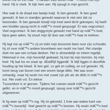
hand. Hij is sterk. Ik kijk hem aan. Hij spuugt in mijn gezicht.
Hier raak ik de draad een beetje kwijt. Ik ben geneukt. Ik ben goed
geneukt, ik ben in standjes geneukt waarvan ik niet wist dat ze
bestonden. Ik ben geneukt terwijl mijn keel werd dicht geknepen, hij heeft
een klodder spuug recht in mâ€™n mond gespuugd. Er was oogcontact.
Veel oogcontact. Ik ben doggystyle geneukt met hand op mâ€™n keel,
bijna geen adem, hij stuurt mijn lijf door aan mâ€™n haar te trekken.
Hij legt me op mâ€™n zij en trekt mijn bovenste been over zijn schouder,
hij zit over mâ€™n andere bovenbeen een neukt me hard. Het standje
doet me aan een schaar denken. Het is afstandelijk en intiem tegelijk.
Helemaal in me, mijn bovenlijf gedraaid, hij kan bij mijn borsten, bij mijn
keel. Hij laat los en staat op. â€œBlijf liggenâ€. Ik blijf liggen in dezelfde
houding op het kleed. Ik ben geil, zo geil en subbig, en suf geneukt. Hij
komt terug van boven met een enorm lange dildo. Het was even
onhandig, maar hij neukt me met zowel zijn pik als de dildo in mâ€™n
kut. Het voelt vol. En lekker.
Tussendoor is er gezoen. Tijdens het zoenen wordt mâ€™n gezicht
gelikt, en in mâ€™n mond gespuugd, spuug over mâ€™n gezicht
uitgewreven.
Ik lig weer op mâ€™n rug. Hij zit geknield, 1 knie aan iedere kant van
mâ€™n bovenlijf. Veel gewicht op mâ€™n borsten. Hij neukt mâ€™n keel