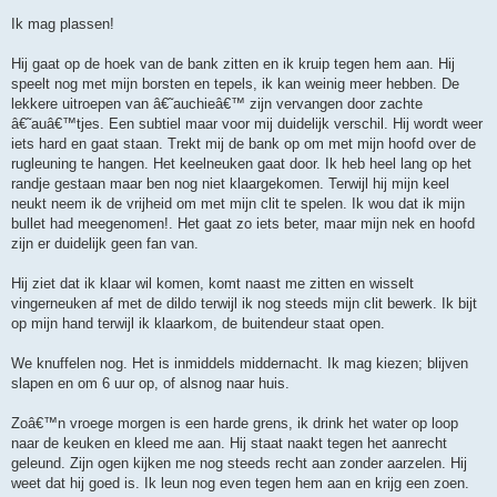
Ik mag plassen!
Hij gaat op de hoek van de bank zitten en ik kruip tegen hem aan. Hij
speelt nog met mijn borsten en tepels, ik kan weinig meer hebben. De
lekkere uitroepen van â€˜auchieâ€™ zijn vervangen door zachte
â€˜auâ€™tjes. Een subtiel maar voor mij duidelijk verschil. Hij wordt weer
iets hard en gaat staan. Trekt mij de bank op om met mijn hoofd over de
rugleuning te hangen. Het keelneuken gaat door. Ik heb heel lang op het
randje gestaan maar ben nog niet klaargekomen. Terwijl hij mijn keel
neukt neem ik de vrijheid om met mijn clit te spelen. Ik wou dat ik mijn
bullet had meegenomen!. Het gaat zo iets beter, maar mijn nek en hoofd
zijn er duidelijk geen fan van.
Hij ziet dat ik klaar wil komen, komt naast me zitten en wisselt
vingerneuken af met de dildo terwijl ik nog steeds mijn clit bewerk. Ik bijt
op mijn hand terwijl ik klaarkom, de buitendeur staat open.
We knuffelen nog. Het is inmiddels middernacht. Ik mag kiezen; blijven
slapen en om 6 uur op, of alsnog naar huis.
Zoâ€™n vroege morgen is een harde grens, ik drink het water op loop
naar de keuken en kleed me aan. Hij staat naakt tegen het aanrecht
geleund. Zijn ogen kijken me nog steeds recht aan zonder aarzelen. Hij
weet dat hij goed is. Ik leun nog even tegen hem aan en krijg een zoen.