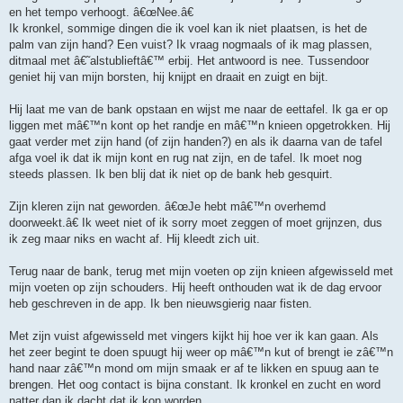
en het tempo verhoogt. â€œNee.â€
Ik kronkel, sommige dingen die ik voel kan ik niet plaatsen, is het de
palm van zijn hand? Een vuist? Ik vraag nogmaals of ik mag plassen,
ditmaal met â€˜alstublieftâ€™ erbij. Het antwoord is nee. Tussendoor
geniet hij van mijn borsten, hij knijpt en draait en zuigt en bijt.
Hij laat me van de bank opstaan en wijst me naar de eettafel. Ik ga er op
liggen met mâ€™n kont op het randje en mâ€™n knieen opgetrokken. Hij
gaat verder met zijn hand (of zijn handen?) en als ik daarna van de tafel
afga voel ik dat ik mijn kont en rug nat zijn, en de tafel. Ik moet nog
steeds plassen. Ik ben blij dat ik niet op de bank heb gesquirt.
Zijn kleren zijn nat geworden. â€œJe hebt mâ€™n overhemd
doorweekt.â€ Ik weet niet of ik sorry moet zeggen of moet grijnzen, dus
ik zeg maar niks en wacht af. Hij kleedt zich uit.
Terug naar de bank, terug met mijn voeten op zijn knieen afgewisseld met
mijn voeten op zijn schouders. Hij heeft onthouden wat ik de dag ervoor
heb geschreven in de app. Ik ben nieuwsgierig naar fisten.
Met zijn vuist afgewisseld met vingers kijkt hij hoe ver ik kan gaan. Als
het zeer begint te doen spuugt hij weer op mâ€™n kut of brengt ie zâ€™n
hand naar zâ€™n mond om mijn smaak er af te likken en spuug aan te
brengen. Het oog contact is bijna constant. Ik kronkel en zucht en word
natter dan ik dacht dat ik kon worden.