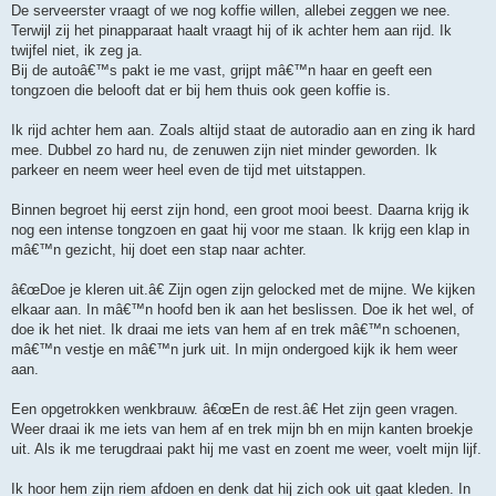
De serveerster vraagt of we nog koffie willen, allebei zeggen we nee.
Terwijl zij het pinapparaat haalt vraagt hij of ik achter hem aan rijd. Ik
twijfel niet, ik zeg ja.
Bij de autoâ€™s pakt ie me vast, grijpt mâ€™n haar en geeft een
tongzoen die belooft dat er bij hem thuis ook geen koffie is.
Ik rijd achter hem aan. Zoals altijd staat de autoradio aan en zing ik hard
mee. Dubbel zo hard nu, de zenuwen zijn niet minder geworden. Ik
parkeer en neem weer heel even de tijd met uitstappen.
Binnen begroet hij eerst zijn hond, een groot mooi beest. Daarna krijg ik
nog een intense tongzoen en gaat hij voor me staan. Ik krijg een klap in
mâ€™n gezicht, hij doet een stap naar achter.
â€œDoe je kleren uit.â€ Zijn ogen zijn gelocked met de mijne. We kijken
elkaar aan. In mâ€™n hoofd ben ik aan het beslissen. Doe ik het wel, of
doe ik het niet. Ik draai me iets van hem af en trek mâ€™n schoenen,
mâ€™n vestje en mâ€™n jurk uit. In mijn ondergoed kijk ik hem weer
aan.
Een opgetrokken wenkbrauw. â€œEn de rest.â€ Het zijn geen vragen.
Weer draai ik me iets van hem af en trek mijn bh en mijn kanten broekje
uit. Als ik me terugdraai pakt hij me vast en zoent me weer, voelt mijn lijf.
Ik hoor hem zijn riem afdoen en denk dat hij zich ook uit gaat kleden. In