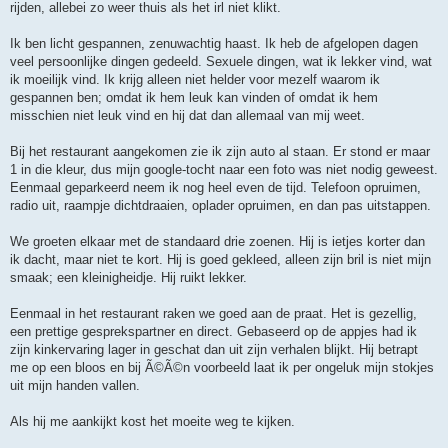
rijden, allebei zo weer thuis als het irl niet klikt.
Ik ben licht gespannen, zenuwachtig haast. Ik heb de afgelopen dagen
veel persoonlijke dingen gedeeld. Sexuele dingen, wat ik lekker vind, wat
ik moeilijk vind. Ik krijg alleen niet helder voor mezelf waarom ik
gespannen ben; omdat ik hem leuk kan vinden of omdat ik hem
misschien niet leuk vind en hij dat dan allemaal van mij weet.
Bij het restaurant aangekomen zie ik zijn auto al staan. Er stond er maar
1 in die kleur, dus mijn google-tocht naar een foto was niet nodig geweest.
Eenmaal geparkeerd neem ik nog heel even de tijd. Telefoon opruimen,
radio uit, raampje dichtdraaien, oplader opruimen, en dan pas uitstappen.
We groeten elkaar met de standaard drie zoenen. Hij is ietjes korter dan
ik dacht, maar niet te kort. Hij is goed gekleed, alleen zijn bril is niet mijn
smaak; een kleinigheidje. Hij ruikt lekker.
Eenmaal in het restaurant raken we goed aan de praat. Het is gezellig,
een prettige gesprekspartner en direct. Gebaseerd op de appjes had ik
zijn kinkervaring lager in geschat dan uit zijn verhalen blijkt. Hij betrapt
me op een bloos en bij Ã©Ã©n voorbeeld laat ik per ongeluk mijn stokjes
uit mijn handen vallen.
Als hij me aankijkt kost het moeite weg te kijken.