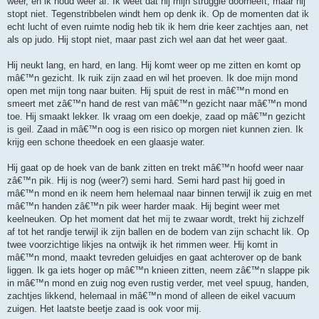
weer, en ik houd weer af. Ik weet dat hij mijn struggle doorheeft, maar hij
stopt niet. Tegenstribbelen windt hem op denk ik. Op de momenten dat ik
echt lucht of even ruimte nodig heb tik ik hem drie keer zachtjes aan, net
als op judo. Hij stopt niet, maar past zich wel aan dat het weer gaat.
Hij neukt lang, en hard, en lang. Hij komt weer op me zitten en komt op
mâ€™n gezicht. Ik ruik zijn zaad en wil het proeven. Ik doe mijn mond
open met mijn tong naar buiten. Hij spuit de rest in mâ€™n mond en
smeert met zâ€™n hand de rest van mâ€™n gezicht naar mâ€™n mond
toe. Hij smaakt lekker. Ik vraag om een doekje, zaad op mâ€™n gezicht
is geil. Zaad in mâ€™n oog is een risico op morgen niet kunnen zien. Ik
krijg een schone theedoek en een glaasje water.
Hij gaat op de hoek van de bank zitten en trekt mâ€™n hoofd weer naar
zâ€™n pik. Hij is nog (weer?) semi hard. Semi hard past hij goed in
mâ€™n mond en ik neem hem helemaal naar binnen terwijl ik zuig en met
mâ€™n handen zâ€™n pik weer harder maak. Hij begint weer met
keelneuken. Op het moment dat het mij te zwaar wordt, trekt hij zichzelf
af tot het randje terwijl ik zijn ballen en de bodem van zijn schacht lik. Op
twee voorzichtige likjes na ontwijk ik het rimmen weer. Hij komt in
mâ€™n mond, maakt tevreden geluidjes en gaat achterover op de bank
liggen. Ik ga iets hoger op mâ€™n knieen zitten, neem zâ€™n slappe pik
in mâ€™n mond en zuig nog even rustig verder, met veel spuug, handen,
zachtjes likkend, helemaal in mâ€™n mond of alleen de eikel vacuum
zuigen. Het laatste beetje zaad is ook voor mij.