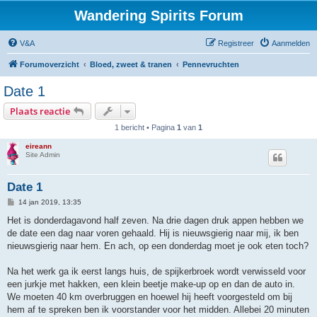
Wandering Spirits Forum
V&A
Registreer
Aanmelden
Forumoverzicht
Bloed, zweet & tranen
Pennevruchten
Date 1
Plaats reactie
1 bericht • Pagina
1
van
1
eireann
Site Admin
Date 1
B
14 jan 2019, 13:35
e
r
Het is donderdagavond half zeven. Na drie dagen druk appen hebben we
i
de date een dag naar voren gehaald. Hij is nieuwsgierig naar mij, ik ben
c
h
nieuwsgierig naar hem. En ach, op een donderdag moet je ook eten toch?
t
Na het werk ga ik eerst langs huis, de spijkerbroek wordt verwisseld voor
een jurkje met hakken, een klein beetje make-up op en dan de auto in.
We moeten 40 km overbruggen en hoewel hij heeft voorgesteld om bij
hem af te spreken ben ik voorstander voor het midden. Allebei 20 minuten